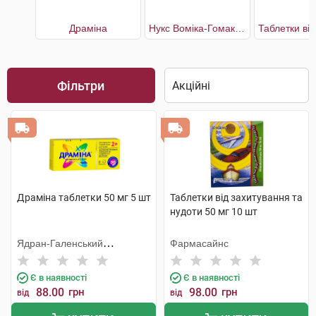
Драміна
Нукс Воміка-Гомакорд
Фільтри
Драміна таблетки 50 мг 5 шт
Таблетки від захитування та
нудоти 50 мг 10 шт
Ядран-Галенський
Фармасайнс
Лабораторій
Є в наявності
Є в наявності
88.00
грн
98.00
грн
від
від