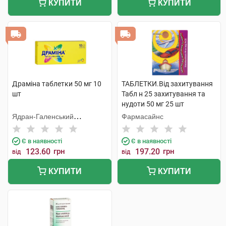
КУПИТИ
КУПИТИ
Драміна таблетки 50 мг 10
ТАБЛЕТКИ.Від захитування
шт
Табл н 25 захитування та
нудоти 50 мг 25 шт
Ядран-Галенський
Фармасайнс
Лабораторій
Є в наявності
Є в наявності
123.60
грн
197.20
грн
від
від
КУПИТИ
КУПИТИ