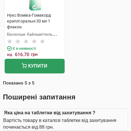
Нукс Воміка-Гомакорд
краплі оральні 30 мл 1
флакон
Біологіше Хайльміттель
Хеель
Є в наявності
616.70
грн
від
КУПИТИ
Показано
5
з
5
Поширені запитання
Яка ціна на таблетки від захитування ?
Вартість товару в каталозі таблетки від захитування
починається від 88 грн.