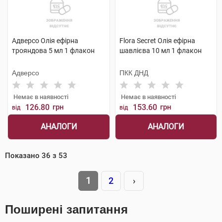
Адверсо Олія ефірна
Flora Secret Олія ефірна
трояндова 5 мл 1 флакон
шавлієва 10 мл 1 флакон
Адверсо
ПКК ДНД
Немає в наявності
Немає в наявності
126.80
грн
153.60
грн
від
від
АНАЛОГИ
АНАЛОГИ
Показано
36
з
53
1
2
›
Поширені запитання