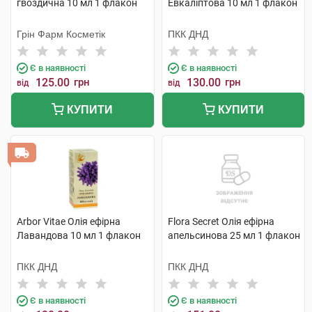
гвоздична 10 мл 1 флакон
Евкаліптова 10 мл 1 флакон
Грін Фарм Косметік
ПКК ДНД
Є в наявності
Є в наявності
125.00
грн
130.00
грн
від
від
КУПИТИ
КУПИТИ
Arbor Vitae Олія ефірна
Flora Secret Олія ефірна
Лавандова 10 мл 1 флакон
апельсинова 25 мл 1 флакон
ПКК ДНД
ПКК ДНД
Є в наявності
Є в наявності