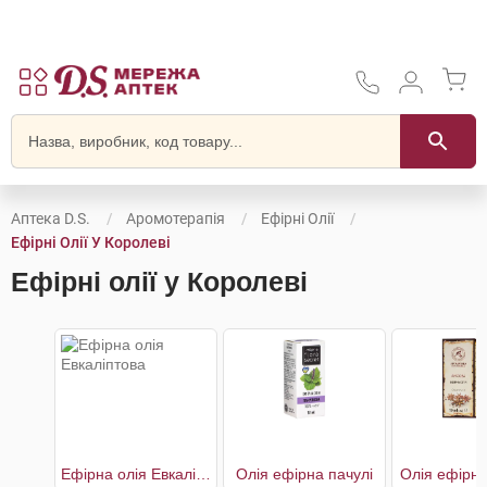
Аптека D.S.
Аромотерапія
Ефірні Олії
Ефірні Олії У Королеві
Ефірні олії у Королеві
Ефірна олія Евкаліптова
Олія eфірна пачулі
Олія ефірна