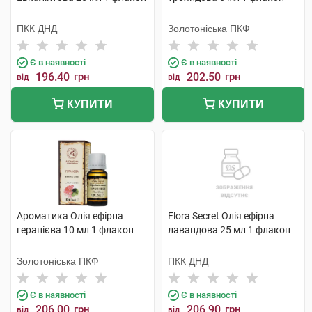
ПКК ДНД
Золотоніська ПКФ
Є в наявності
Є в наявності
196.40
грн
202.50
грн
від
від
КУПИТИ
КУПИТИ
Ароматика Олія ефірна
Flora Secret Олія ефірна
геранієва 10 мл 1 флакон
лавандова 25 мл 1 флакон
Золотоніська ПКФ
ПКК ДНД
Є в наявності
Є в наявності
206.00
грн
206.90
грн
від
від