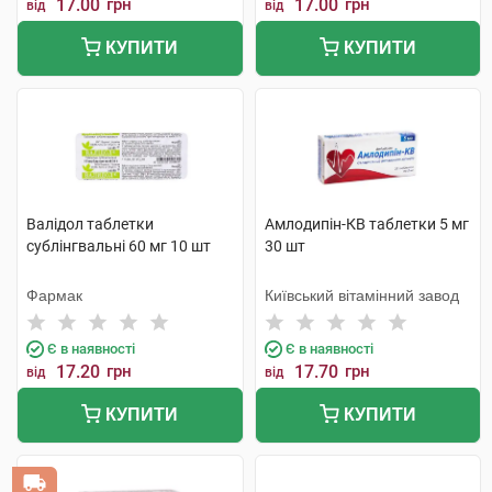
17.00
грн
17.00
грн
від
від
КУПИТИ
КУПИТИ
Валідол таблетки
Амлодипін-КВ таблетки 5 мг
сублінгвальні 60 мг 10 шт
30 шт
Фармак
Київський вітамінний завод
Є в наявності
Є в наявності
17.20
грн
17.70
грн
від
від
КУПИТИ
КУПИТИ