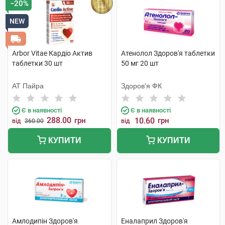
−20%
Препарати при серцевій недостатності
NEW
Препарати при стенокардії
Судинорозширювальні препарати
Arbor Vitae Кардіо Актив
Атенолол Здоров'я таблетки
таблетки 30 шт
50 мг 20 шт
АТ Пайра
Здоров'я ФК
Є в наявності
Є в наявності
288.00
грн
10.60
грн
від
360.00
від
КУПИТИ
КУПИТИ
Амлодипін Здоров'я
Еналаприл Здоров'я