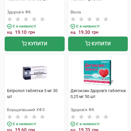
Здоров'я ФК
Віола
Є в наявності
Є в наявності
19.10
грн
19.30
грн
від
від
КУПИТИ
КУПИТИ
Біпролол таблетки 5 мг 30
Дигоксин Здоров'я таблетки
шт
0,25 мг 50 шт
Борщагівський ХФЗ
Здоров'я ФК
Є в наявності
Є в наявності
19.60
грн
19.70
грн
від
від