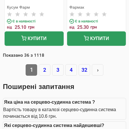
Кусум Фарм
Фармак
Є в наявності
Є в наявності
25.10
грн
25.30
грн
від
від
КУПИТИ
КУПИТИ
Показано
36
з
1118
1
2
3
4
32
›
Поширені запитання
Яка ціна на серцево-судинна система ?
Вартість товару в каталозі серцево-судинна система
починається від 10.6 грн.
Які серцево-судинна система найдешевші?