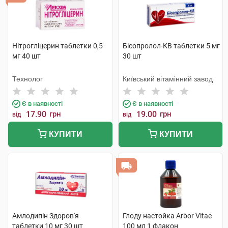
Нітрогліцерин таблетки 0,5
Бісопролол-КВ таблетки 5 мг
мг 40 шт
30 шт
Технолог
Київський вітамінний завод
Є в наявності
Є в наявності
17.90
грн
19.00
грн
від
від
КУПИТИ
КУПИТИ
Амлодипін Здоров'я
Глоду настойка Arbor Vitae
таблетки 10 мг 30 шт
100 мл 1 флакон