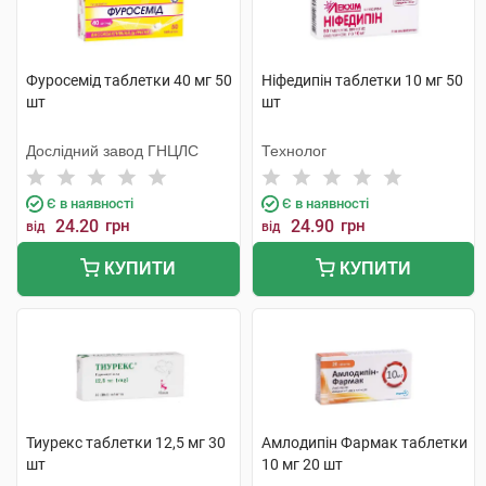
Фуросемід таблетки 40 мг 50
Ніфедипін таблетки 10 мг 50
шт
шт
Дослідний завод ГНЦЛС
Технолог
Є в наявності
Є в наявності
24.20
грн
24.90
грн
від
від
КУПИТИ
КУПИТИ
Тиурекс таблетки 12,5 мг 30
Амлодипін Фармак таблетки
шт
10 мг 20 шт