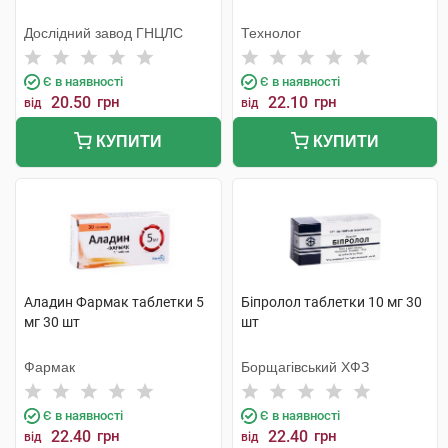
Дослідний завод ГНЦЛС
Технолог
Є в наявності
Є в наявності
20.50
грн
22.10
грн
від
від
КУПИТИ
КУПИТИ
Аладин Фармак таблетки 5
Біпролол таблетки 10 мг 30
мг 30 шт
шт
Фармак
Борщагівський ХФЗ
Є в наявності
Є в наявності
22.40
грн
22.40
грн
від
від