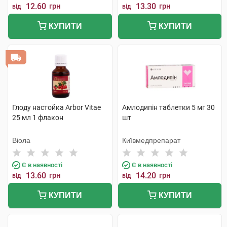
12.60
грн
13.30
грн
від
від
КУПИТИ
КУПИТИ
Глоду настойка Arbor Vitae
Амлодипін таблетки 5 мг 30
25 мл 1 флакон
шт
Віола
Київмедпрепарат
Є в наявності
Є в наявності
13.60
грн
14.20
грн
від
від
КУПИТИ
КУПИТИ