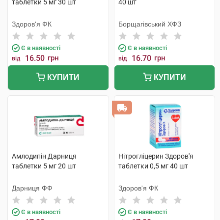
таблетки 5 мг 30 шт
40 шт
Здоров'я ФК
Борщагівський ХФЗ
Є в наявності
Є в наявності
16.50
грн
16.70
грн
від
від
КУПИТИ
КУПИТИ
Амлодипін Дарниця
Нітрогліцерин Здоров'я
таблетки 5 мг 20 шт
таблетки 0,5 мг 40 шт
Дарниця ФФ
Здоров'я ФК
Є в наявності
Є в наявності