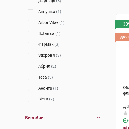
Дарниця
(3)
Аннушка
(1)
Arbor Vitae
(1)
−30
Botanica
(1)
дос
Фармак
(3)
Здоров'я
(3)
Абрил
(2)
Тева
(3)
Обл
Ананта
(1)
фл
Віста
(2)
ДК
Гетеро
(1)
Виробник
ві