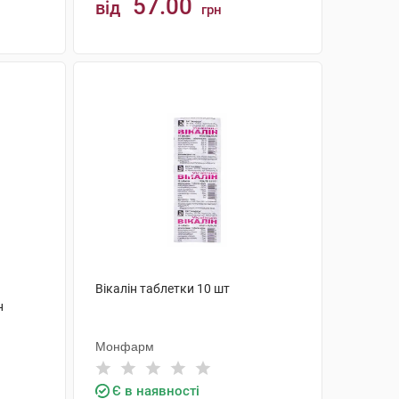
57.00
від
грн
КУПИТИ
Вікалін таблетки 10 шт
н
Монфарм
Є в наявності