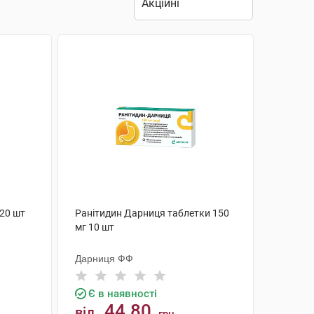
 20 шт
Ранітидин Дарниця таблетки 150
мг 10 шт
Дарниця ФФ
Є в наявності
44.80
від