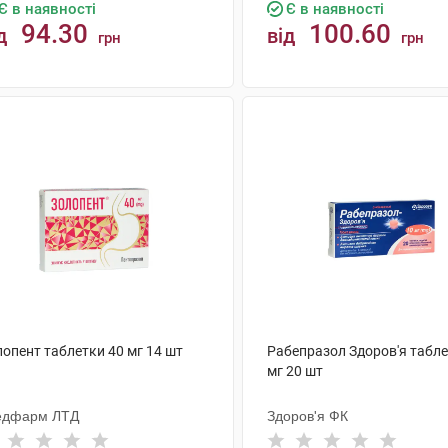
Є в наявності
Є в наявності
94.30
100.60
д
від
грн
грн
КУПИТИ
КУПИТИ
лопент таблетки 40 мг 14 шт
Рабепразол Здоров'я табле
мг 20 шт
едфарм ЛТД
Здоров'я ФК