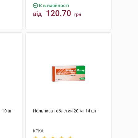
Є в наявності
120.70
від
грн
КУПИТИ
г 10 шт
Нольпаза таблетки 20 мг 14 шт
КРКА