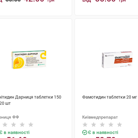
грн
грн
КУПИТИ
КУПИТИ
нітидин Дарниця таблетки 150
Фамотидин таблетки 20 мг
20 шт
рниця ФФ
Київмедпрепарат
Є в наявності
Є в наявності