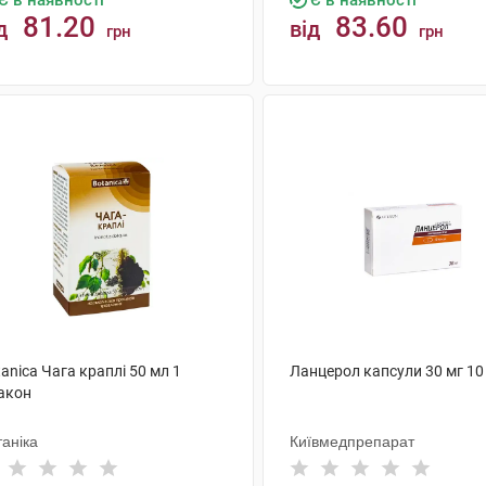
Є в наявності
Є в наявності
81.20
83.60
д
від
грн
грн
КУПИТИ
КУПИТИ
anica Чага краплі 50 мл 1
Ланцерол капсули 30 мг 10
акон
аніка
Київмедпрепарат