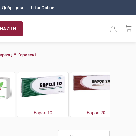
Добрі ціни
Likar Online
НАЙТИ
иразці У Королеві
Барол 10
Барол 20
Бе