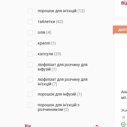
Ботаніка
(1)
ві
порошок для ін'єкцій
(12)
Фармак
(8)
таблетки
(62)
Фармекс Груп
(1)
дос
олія
(4)
Перлина Полісся
(1)
краплі
(1)
КРКА
(7)
капсули
(23)
Абрил Лабораторіз Прайвет
Лімітед
(3)
ліофілізат для розчину для
інфузій
(1)
Лек Фармацевтична компанія
(4)
ліофілізат для розчину для
ін'єкцій
(7)
Сан Фармасьютикал Індастріз
(4)
Ан
порошок для інфузій
(1)
мл
Борщагівський ХФЗ
(1)
порошок для ін'єкцій з
розчинником
(2)
Тева
(5)
Жи
рідина оральна
(1)
Мефар Ілач Сан
(2)
Вік