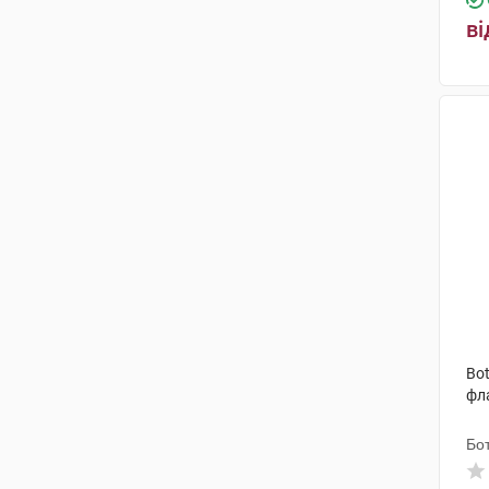
ві
Нобел Ілач Санаї ве Тіджарет
(2)
Анфарм Еллас
(1)
Такеда
(5)
Маклеодс Фармасьютикалс
(4)
Торрент Фармасьютікалс
(2)
Еспарма
(2)
Аспіро Фарма Лімітед
(1)
Демо Са Фармасьютикал
Індастрі
(1)
Bot
Гетеро Лабз
(1)
фл
Іммакул Лайфсайєнсиз Прайвіт
Бот
Лімітед
(1)