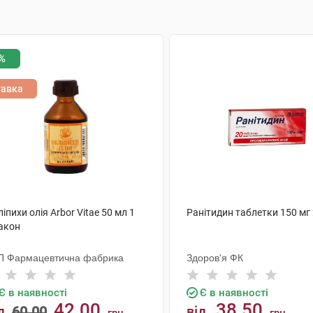
%
тавка
іпихи олія Arbor Vitae 50 мл 1
Ранітидин таблетки 150 мг
акон
П Фармацевтична фабрика
Здоров'я ФК
Є в наявності
Є в наявності
42.00
38.50
д
60.00
від