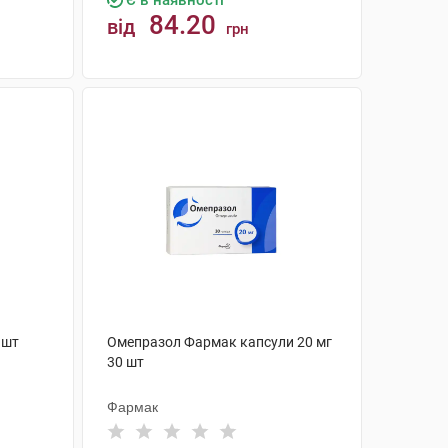
Є в наявності
84.20
від
грн
КУПИТИ
 шт
Омепразол Фармак капсули 20 мг
30 шт
Фармак