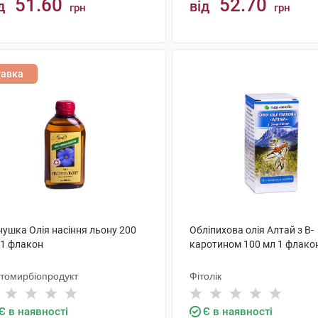
51.60
52.70
д
від
грн
грн
КУПИТИ
КУПИТИ
тавка
нушка Олія насіння льону 200
Обліпихова олія Алтай з B-
 1 флакон
каротином 100 мл 1 флако
томирбіопродукт
Фітолік
Є в наявності
Є в наявності