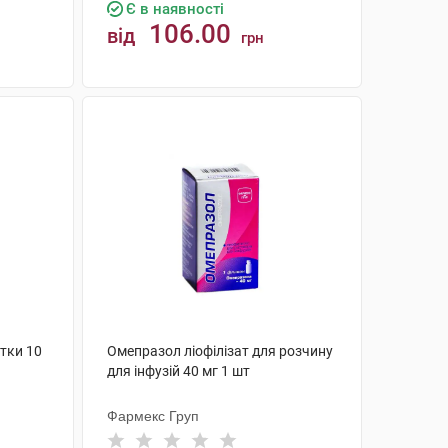
Є в наявності
106.00
від
грн
КУПИТИ
тки 10
Омепразол ліофілізат для розчину
для інфузій 40 мг 1 шт
Фармекс Груп