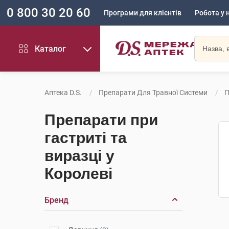
0 800 30 20 60
Програми для клієнтів
Робота у 
Каталог
Аптека D.S.
Препарати Для Травної Системи
П
Препарати при
гастриті та
виразці у
Королеві
Бренд