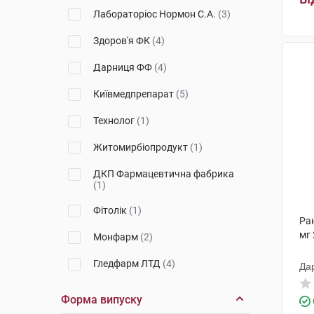
Лабораторіос Нормон С.А.
(3)
Здоров'я ФК
(4)
Дарниця ФФ
(4)
Київмедпрепарат
(5)
Технолог
(1)
Житомирбіопродукт
(1)
ДКП Фармацевтична фабрика
(1)
Фітолік
(1)
Ра
мг 
Монфарм
(2)
Гледфарм ЛТД
(4)
Да
Гедеон Ріхтер
(3)
Форма випуску