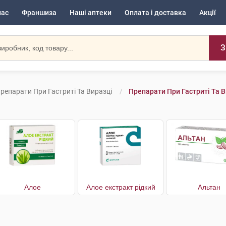
нас
Франшиза
Наші аптеки
Оплата і доставка
Акції
З
репарати При Гастриті Та Виразці
Препарати При Гастриті Та В
Алое
Алое екстракт рідкий
Альтан