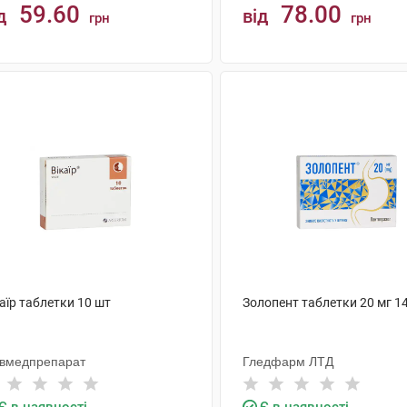
59.60
78.00
д
від
грн
грн
КУПИТИ
КУПИТИ
аїр таблетки 10 шт
Золопент таблетки 20 мг 1
ївмедпрепарат
Гледфарм ЛТД