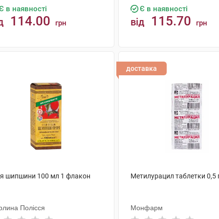
Є в наявності
Є в наявності
114.00
115.70
д
від
грн
грн
КУПИТИ
КУПИТИ
доставка
ія шипшини 100 мл 1 флакон
Метилурацил таблетки 0,5 
рлина Полісся
Монфарм