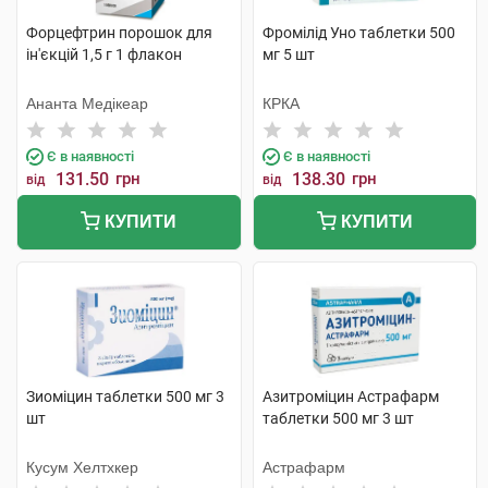
Форцефтрин порошок для
Фромілід Уно таблетки 500
ін'єкцій 1,5 г 1 флакон
мг 5 шт
Ананта Медікеар
КРКА
Є в наявності
Є в наявності
131.50
грн
138.30
грн
від
від
КУПИТИ
КУПИТИ
Зиоміцин таблетки 500 мг 3
Азитроміцин Астрафарм
шт
таблетки 500 мг 3 шт
Кусум Хелтхкер
Астрафарм