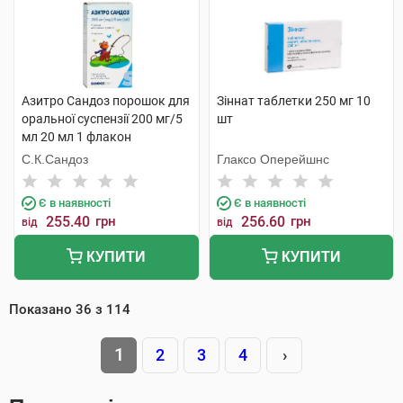
Азитро Сандоз порошок для
Зіннат таблетки 250 мг 10
оральної суспензії 200 мг/5
шт
мл 20 мл 1 флакон
С.К.Сандоз
Глаксо Оперейшнс
Є в наявності
Є в наявності
255.40
грн
256.60
грн
від
від
КУПИТИ
КУПИТИ
Показано
36
з
114
1
2
3
4
›