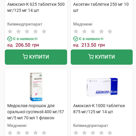
Амоксил-К 625 таблетки 500
Аксетин таблетки 250 мг 10
мг/125 мг 14 шт
шт
Київмедпрепарат
Медокемі
Є в наявності
Є в наявності
206.50
грн
213.50
грн
від
від
КУПИТИ
КУПИТИ
Медоклав порошок для
Амоксил-К 1000 таблетки
оральної суспензії 400 мг/57
875 мг/125 мг 14 шт
мг/5 мл 70 мл 1 флакон
Медокемі
Київмедпрепарат