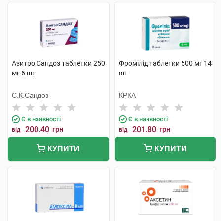
Азитро Сандоз таблетки 250
Фромілід таблетки 500 мг 14
мг 6 шт
шт
С.К.Сандоз
КРКА
Є в наявності
Є в наявності
200.40
грн
201.80
грн
від
від
КУПИТИ
КУПИТИ