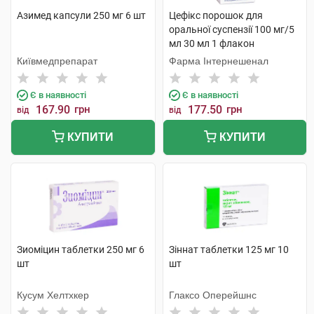
Азимед капсули 250 мг 6 шт
Цефікс порошок для
оральної суспензії 100 мг/5
мл 30 мл 1 флакон
Київмедпрепарат
Фарма Інтернешенал
Є в наявності
Є в наявності
167.90
грн
177.50
грн
від
від
КУПИТИ
КУПИТИ
Зиоміцин таблетки 250 мг 6
Зіннат таблетки 125 мг 10
шт
шт
Кусум Хелтхкер
Глаксо Оперейшнс