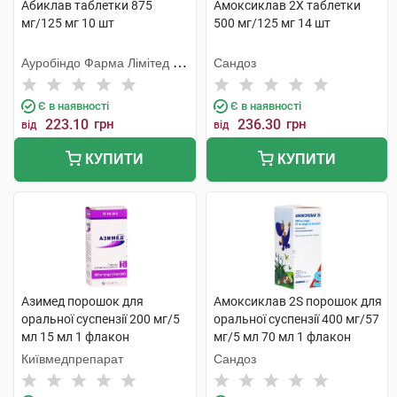
Абиклав таблетки 875
Амоксиклав 2Х таблетки
мг/125 мг 10 шт
500 мг/125 мг 14 шт
Ауробіндо Фарма Лімітед -
Сандоз
Юніт ІV
Є в наявності
Є в наявності
223.10
грн
236.30
грн
від
від
КУПИТИ
КУПИТИ
Азимед порошок для
Амоксиклав 2S порошок для
оральної суспензії 200 мг/5
оральної суспензії 400 мг/57
мл 15 мл 1 флакон
мг/5 мл 70 мл 1 флакон
Київмедпрепарат
Сандоз