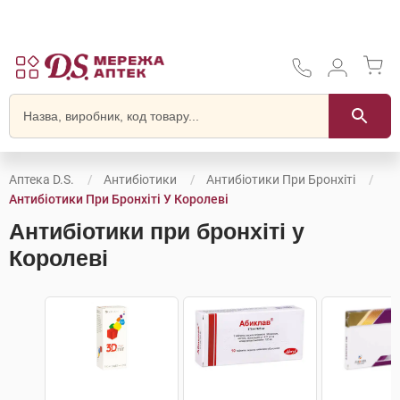
Аптека D.S.
Антибіотики
Антибіотики При Бронхіті
Антибіотики При Бронхіті У Королеві
Антибіотики при бронхіті у
Королеві