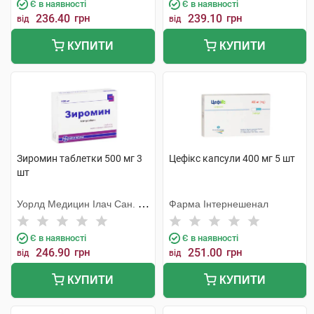
Є в наявності
Є в наявності
236.40
грн
239.10
грн
від
від
КУПИТИ
КУПИТИ
Зиромин таблетки 500 мг 3
Цефікс капсули 400 мг 5 шт
шт
Уорлд Медицин Ілач Сан. Ве
Фарма Інтернешенал
Тідж
Є в наявності
Є в наявності
246.90
грн
251.00
грн
від
від
КУПИТИ
КУПИТИ