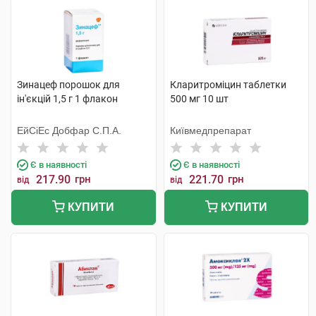
Зинацеф порошок для
Кларитроміцин таблетки
ін'єкцій 1,5 г 1 флакон
500 мг 10 шт
ЕйСіЕс Добфар С.П.А.
Київмедпрепарат
Є в наявності
Є в наявності
217.90
грн
221.70
грн
від
від
КУПИТИ
КУПИТИ