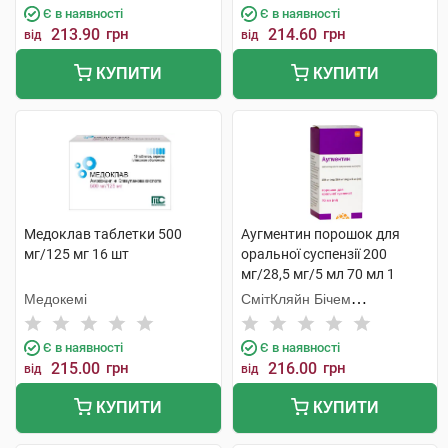
Є в наявності
Є в наявності
213.90
грн
214.60
грн
від
від
КУПИТИ
КУПИТИ
Медоклав таблетки 500
Аугментин порошок для
мг/125 мг 16 шт
оральної суспензії 200
мг/28,5 мг/5 мл 70 мл 1
флакон
Медокемі
СмітКляйн Бічем
Фармасьютикалс
Є в наявності
Є в наявності
215.00
грн
216.00
грн
від
від
КУПИТИ
КУПИТИ