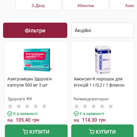
3-Дінір
Абиклав
Азикл
Фільтри
Азитроміцин Здоров'я
Амоксил-К порошок для
капсули 500 мг 3 шт
ін'єкцій 1 г/0,2 г 1 флакон
Здоров'я ФК
Київмедпрепарат
Є в наявності
Є в наявності
105.40
грн
114.30
грн
від
від
КУПИТИ
КУПИТИ