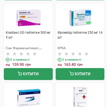
Клабакс OD таблетки 500 мг
Фромілід таблетки 250 мг 14
5 шт
шт
Сан Фармасьютикал
КРКА
Індастріз
Є в наявності
Є в наявності
159.90
грн
163.40
грн
від
від
КУПИТИ
КУПИТИ