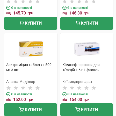
Є в наявності
Є в наявності
145.70
грн
146.30
грн
від
від
КУПИТИ
КУПИТИ
Азитроміцин таблетки 500
Кімацеф порошок для
мг 3 шт
ін'єкцій 1,5 г 1 флакон
Ананта Медікеар
Київмедпрепарат
Є в наявності
Є в наявності
152.00
грн
154.00
грн
від
від
КУПИТИ
КУПИТИ