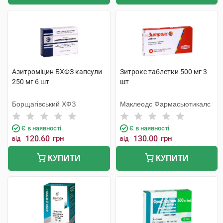
Азитроміцин БХФЗ капсули
Зитрокс таблетки 500 мг 3
250 мг 6 шт
шт
Борщагівський ХФЗ
Маклеодс Фармасьютикалс
Є в наявності
Є в наявності
120.60
грн
130.00
грн
від
від
КУПИТИ
КУПИТИ