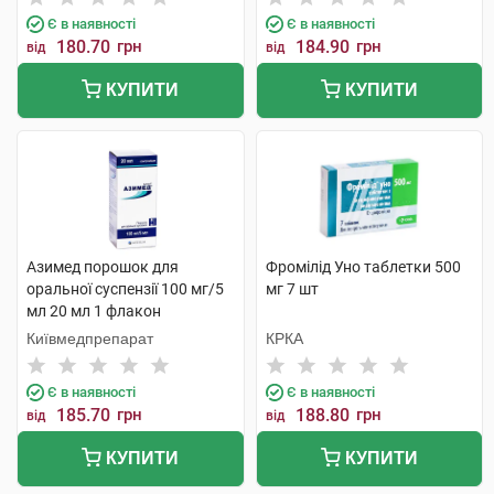
Є в наявності
Є в наявності
180.70
грн
184.90
грн
від
від
КУПИТИ
КУПИТИ
Азимед порошок для
Фромілід Уно таблетки 500
оральної суспензії 100 мг/5
мг 7 шт
мл 20 мл 1 флакон
Київмедпрепарат
КРКА
Є в наявності
Є в наявності
185.70
грн
188.80
грн
від
від
КУПИТИ
КУПИТИ