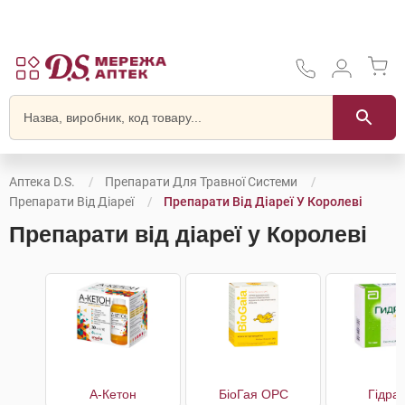
Аптека D.S.
Препарати Для Травної Системи
Препарати Від Діареї
Препарати Від Діареї У Королеві
Препарати від діареї у Королеві
А-Кетон
БіоГая ОРС
Гідра