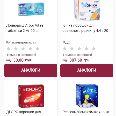
Лоперамід Arbor Vitae
Іоніка порошок для
таблетки 2 мг 20 шт
орального розчину 4,4 г 20
шт
Київмедпрепарат
ФДС
Немає в наявності
Немає в наявності
30.00
грн
307.60
грн
від
від
АНАЛОГИ
АНАЛОГИ
Ді-ОРС порошок для
Реогель зі смаком какао та