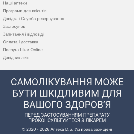
Наші аптеки
Програми для клієнтів
Довідка і Служба резервування
Застосунок
Запитання і відповіді
Оплата і доставка
Послуга Likar Online
Довідник ліків
САМОЛІКУВАННЯ МОЖЕ
БУТИ ШКІДЛИВИМ ДЛЯ
ВАШОГО ЗДОРОВ’Я
ПЕРЕД ЗАСТОСУВАННЯМ ПРЕПАРАТУ
ПРОКОНСУЛЬТУЙТЕСЯ З ЛІКАРЕМ
© 2020 - 2026 Аптека D.S. Усі права захищені