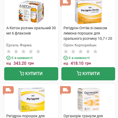
А-Кетон розчин оральний 30
Регідрон Оптім зі смаком
мл 6 флаконів
лимона порошок для
орального розчину 10,7 г 20
пакетиків
Ерсель Фарма
Оріон Корпорейшн
Є в наявності
Є в наявності
343.20
грн
418.10
грн
від
від
КУПИТИ
КУПИТИ
Регідрон порошок для
Органорік гранули для