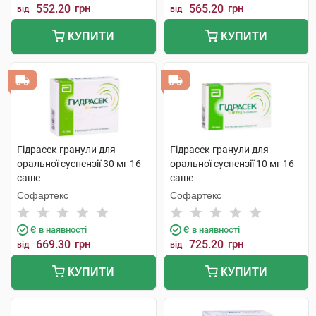
552.20
грн
565.20
грн
від
від
КУПИТИ
КУПИТИ
Гідрасек гранули для
Гідрасек гранули для
оральної суспензії 30 мг 16
оральної суспензії 10 мг 16
саше
саше
Софартекс
Софартекс
Є в наявності
Є в наявності
669.30
грн
725.20
грн
від
від
КУПИТИ
КУПИТИ