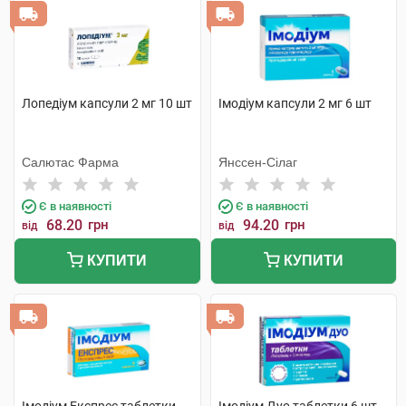
Лопедіум капсули 2 мг 10 шт
Імодіум капсули 2 мг 6 шт
Салютас Фарма
Янссен-Сілаг
Є в наявності
Є в наявності
68.20
грн
94.20
грн
від
від
КУПИТИ
КУПИТИ