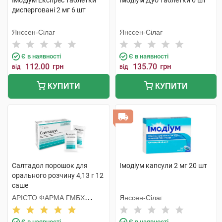
Імодіум Експрес таблетки
Імодіум Дуо таблетки 6 шт
дисперговані 2 мг 6 шт
Янссен-Сілаг
Янссен-Сілаг
Є в наявності
Є в наявності
112.00
грн
135.70
грн
від
від
КУПИТИ
КУПИТИ
Салтадол порошок для
Імодіум капсули 2 мг 20 шт
орального розчину 4,13 г 12
саше
АРІСТО ФАРМА ГМБХ
Янссен-Сілаг
НІМЕЧЧИНА
Є в наявності
Є в наявності