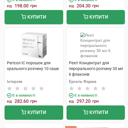
198.00
грн
204.30
грн
від
від
КУПИТИ
КУПИТИ
Регісол ІС порошок для
Рехіт Концентрат для
орального розчину 10 саше
перорального розчину 30 мл
6 флаконів
Інтерхім
Ерсель Фарма
Є в наявності
Є в наявності
282.60
грн
297.20
грн
від
від
КУПИТИ
КУПИТИ