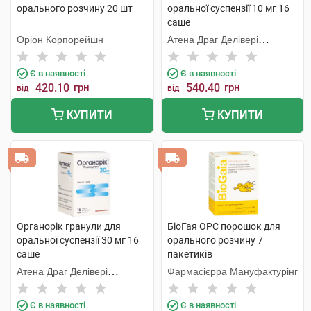
орального розчину 20 шт
оральної суспензії 10 мг 16
саше
Оріон Корпорейшн
Атена Драг Делівері
Солюшнз ПВТ. ЛТД
Є в наявності
Є в наявності
420.10
грн
540.40
грн
від
від
КУПИТИ
КУПИТИ
Органорік гранули для
БіоГая ОРС порошок для
оральної суспензії 30 мг 16
орального розчину 7
саше
пакетиків
Атена Драг Делівері
Фармасієрра Мануфактурінг
Солюшнз ПВТ. ЛТД
Є в наявності
Є в наявності