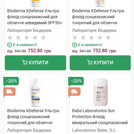
Bioderma XDefense Ультра-
Bioderma XDefense Ультра-
флюід сонцезахисний для
флюід сонцезахисний
обличчя невидимий SPF50+
тонуючий для обличчя
40 мл 1 флакон
SPF50+ тон 01 40 мл 1
Лабораторія Біодерма
Лабораторія Біодерма
флакон
Є в наявності
Є в наявності
752.80
752.80
грн
грн
від
941.00
від
941.00
КУПИТИ
КУПИТИ
−20%
−20%
Bioderma XDefense Ультра-
Babe Laboratorios Sun
флюід сонцезахисний
Protection Флюїд
тонуючий для обличчя
мінеральний сонцезахисний
SPF50+ тон 02 40 мл 1
з фізичними фільтрами з
Лабораторія Біодерма
Laboratorios Babe, S.L.