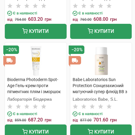
Є в наявності
Є в наявності
603.20
608.00
грн
грн
від
754.00
від
760.00
КУПИТИ
КУПИТИ
−20%
−20%
Bioderma Photoderm Spot-
Babe Laboratorios Sun
Age Гель-крем проти
Protection Cонцезахисний
пігментних плям і зморшок
матуючий супер флюїд ВВ з
SPF50+ 40 мл 1 туба
тонуючим і матуючим
Лабораторія Біодерма
Laboratorios Babe, S.L.
ефектом для жирної шкіри
SPF 50 50 мл 1 флакон
Є в наявності
Є в наявності
687.20
701.60
грн
грн
від
859.00
від
877.00
КУПИТИ
КУПИТИ