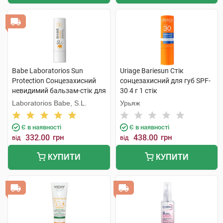
Babe Laboratorios Sun
Uriage Bariesun Стік
Protection Сонцезахисний
сонцезахисний для губ SPF-
невидимий бальзам-стік для
30 4 г 1 стік
губ SPF50 4 г 1 шт
Laboratorios Babe, S.L.
Урьяж
Є в наявності
Є в наявності
332.00
грн
438.00
грн
від
від
КУПИТИ
КУПИТИ