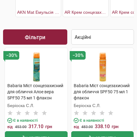
AKN Mat Емульсія сонцезахисна SPF30
AR Крем сонцезахисний SPF50+
Фільтри
−30%
−30%
Babaria Міст сонцезахисний
Babaria Міст сонцезахисний
для обличчя Алое вера
для обличчя SPF50 75 мл 1
SPF50 75 мл 1 флакон
флакон
Беріоска С.Л.
Беріоска С.Л.
Є в наявності
Є в наявності
317.10
338.10
грн
грн
від
453.00
від
483.00