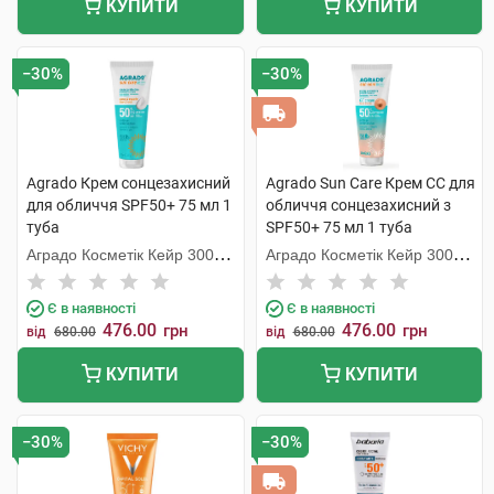
КУПИТИ
КУПИТИ
−30%
−30%
Agrado Крем сонцезахисний
Agrado Sun Care Крем СС для
для обличчя SPF50+ 75 мл 1
обличчя сонцезахисний з
туба
SPF50+ 75 мл 1 туба
Аградо Косметік Кейр 3000
Аградо Косметік Кейр 3000
С.Л.У.
С.Л.У.
Є в наявності
Є в наявності
476.00
476.00
грн
грн
від
680.00
від
680.00
КУПИТИ
КУПИТИ
−30%
−30%