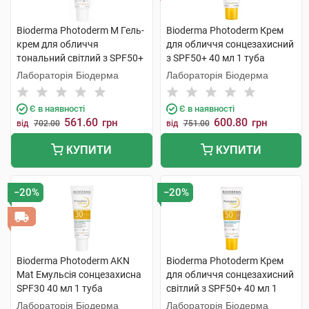
Bioderma Photoderm M Гель-
Bioderma Photoderm Крем
крем для обличчя
для обличчя сонцезахисний
тональний світлий з SPF50+
з SPF50+ 40 мл 1 туба
40 мл 1 туба
Лабораторія Біодерма
Лабораторія Біодерма
Є в наявності
Є в наявності
561.60
600.80
грн
грн
від
702.00
від
751.00
КУПИТИ
КУПИТИ
−20%
−20%
Bioderma Photoderm AKN
Bioderma Photoderm Крем
Mat Емульсія сонцезахисна
для обличчя сонцезахисний
SPF30 40 мл 1 туба
світлий з SPF50+ 40 мл 1
туба
Лабораторія Біодерма
Лабораторія Біодерма