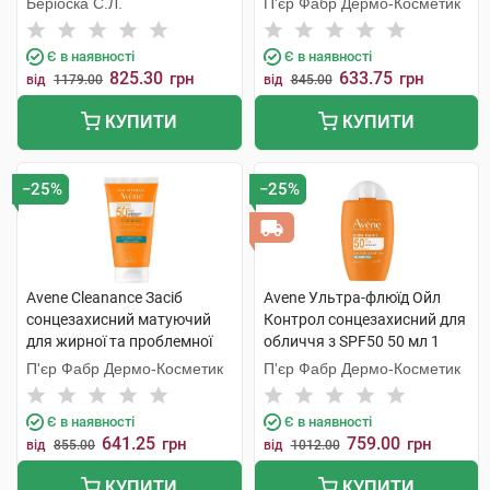
Беріоска С.Л.
П'єр Фабр Дермо-Косметик
Є в наявності
Є в наявності
825.30
633.75
грн
грн
від
1179.00
від
845.00
КУПИТИ
КУПИТИ
−25%
−25%
Avene Cleanance Засіб
Avene Ультра-флюїд Ойл
сонцезахисний матуючий
Контрол сонцезахисний для
для жирної та проблемної
обличчя з SPF50 50 мл 1
шкіри SPF50+ 50 мл 1
флакон
П'єр Фабр Дермо-Косметик
П'єр Фабр Дермо-Косметик
флакон
Є в наявності
Є в наявності
641.25
759.00
грн
грн
від
855.00
від
1012.00
КУПИТИ
КУПИТИ