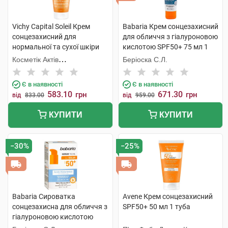
Vichy Capital Soleil Крем
Babaria Крем сонцезахисний
сонцезахисний для
для обличчя з гіалуроновою
нормальної та сухої шкіри
кислотою SPF50+ 75 мл 1
SPF50+ 50 мл 1 туба
туба
Косметік Актів
Беріоска С.Л.
Інтернаціональ
Є в наявності
Є в наявності
583.10
671.30
грн
грн
від
833.00
від
959.00
КУПИТИ
КУПИТИ
−30%
−25%
Babaria Сироватка
Avene Крем сонцезахисний
сонцезахисна для обличчя з
SPF50+ 50 мл 1 туба
гіалуроновою кислотою
SPF50+ 30 мл 1 флакон