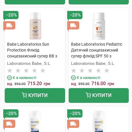
−20%
−20%
Babe Laboratorios Sun
Babe Laboratorios Pediatric
Protection Флюїд
Дитячий сонцезахисний
сонцезахисний супер ВВ з
супер флюїд SPF 50 з
тонуючим ефектом для всіх
пантенолом і пребіотиками
Laboratorios Babe, S.L.
Laboratorios Babe, S.L.
типів шкіри SPF50 50 мл 1
50 мл 1 флакон
флакон
Є в наявності
Є в наявності
715.20
716.00
грн
грн
від
894.00
від
895.00
КУПИТИ
КУПИТИ
−20%
−20%