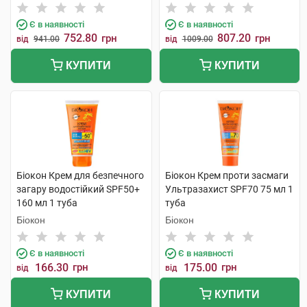
флакон
тонуючим ефектом з SPF50
50 мл 1 флакон
Є в наявності
Є в наявності
752.80
807.20
грн
грн
від
941.00
від
1009.00
КУПИТИ
КУПИТИ
Біокон Крем для безпечного
Біокон Крем проти засмаги
загару водостійкий SPF50+
Ультразахист SPF70 75 мл 1
160 мл 1 туба
туба
Біокон
Біокон
Є в наявності
Є в наявності
166.30
грн
175.00
грн
від
від
КУПИТИ
КУПИТИ