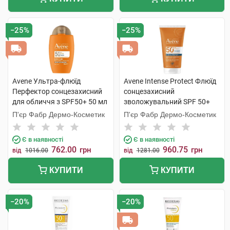
−25%
−25%
Avene Ультра-флюїд
Avene Intense Protect Флюїд
Перфектор сонцезахисний
сонцезахисний
для обличчя з SPF50+ 50 мл
зволожувальний SPF 50+
1 флакон
150 мл 1 туба
П'єр Фабр Дермо-Косметик
П'єр Фабр Дермо-Косметик
Є в наявності
Є в наявності
762.00
960.75
грн
грн
від
1016.00
від
1281.00
КУПИТИ
КУПИТИ
−20%
−20%