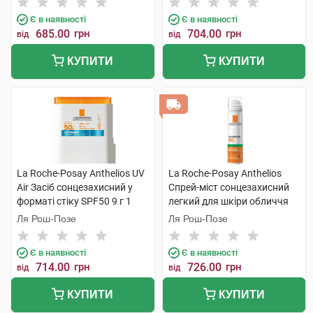
Є в наявності
Є в наявності
685.00
грн
704.00
грн
від
від
КУПИТИ
КУПИТИ
La Roche-Posay Anthelios UV
La Roche-Posay Anthelios
Air Засіб сонцезахисний у
Спрей-міст сонцезахисний
форматі стіку SPF50 9 г 1
легкий для шкіри обличчя
стік
SPF50 75 мл 1 флакон
Ля Рош-Позе
Ля Рош-Позе
Є в наявності
Є в наявності
714.00
грн
726.00
грн
від
від
КУПИТИ
КУПИТИ