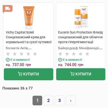
Vichy Capital Soleil
Eucerin Sun Protection Флюїд
Сонцезахисний крем для
сонцезахисний для обличчя
нормальної та сухої чутливої
проти гіперпігментації
шкіри обличчя SPF50+ 50 мл
SPF50+ 50 мл 1 флакон
Косметік Актів
Байєрсдорф Меніфекчурінг
1 туба
Інтернаціональ
Познань
Є в наявності
Є в наявності
737.00
грн
744.00
грн
від
від
КУПИТИ
КУПИТИ
Показано
36
з
77
1
2
3
›