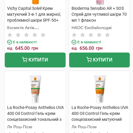
Vichy Capital Soleil Крем
Bioderma Sensibio АR + SOS
матуючий 3-в-1 для жирної,
Спрей для чутливої шкіри 70
проблемної шкіри SPF-50+
мл 1 флакон
50 мл 1 туба
Косметік Актів
НАОС Екобайолоджі
Інтернаціональ
Є в наявності
Є в наявності
645.00
грн
656.00
грн
від
від
КУПИТИ
КУПИТИ
La Roche-Posay Anthelios UVA
La Roche-Posay Anthelios UVA
400 Oil Control Гель-крем
400 Oil Control Гель-крем
сонцезахисний тональний з
сонцезахисний матуючий
матуючим ефектом SPF50+
для обличчя SPF50+ 50 мл 1
Ля Рош-Позе
Ля Рош-Позе
50 мл 1 туба
туба