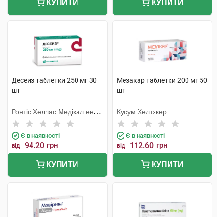
КУПИТИ
КУПИТИ
Десейз таблетки 250 мг 30
Мезакар таблетки 200 мг 50
шт
шт
Ронтіс Хеллас Медікал енд
Кусум Хелтхкер
Фармасьютікал Продактс
С.А.
Є в наявності
Є в наявності
94.20
грн
112.60
грн
від
від
КУПИТИ
КУПИТИ