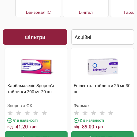
Бензонал IC
Вінітел
Габал
Фільтри
Карбамазепін Здоров'я
Епілептал таблетки 25 мг 30
таблетки 200 мг 20 шт
шт
Здоров'я ФК
Фармак
Є в наявності
Є в наявності
41.20
грн
89.00
грн
від
від