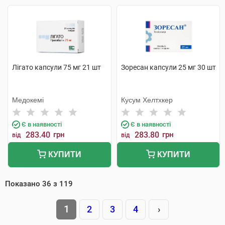
Лігато капсули 75 мг 21 шт
Зоресан капсули 25 мг 30 шт
Медокемі
Кусум Хелтхкер
Є в наявності
Є в наявності
283.40
грн
283.80
грн
від
від
КУПИТИ
КУПИТИ
Показано
36
з
119
1
2
3
4
›