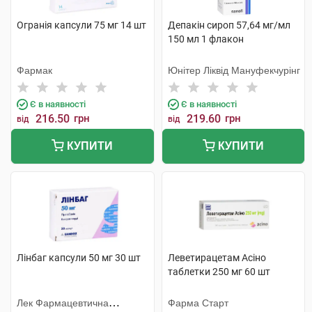
Огранія капсули 75 мг 14 шт
Депакін сироп 57,64 мг/мл
150 мл 1 флакон
Фармак
Юнітер Ліквід Мануфекчурінг
Є в наявності
Є в наявності
216.50
грн
219.60
грн
від
від
КУПИТИ
КУПИТИ
Лінбаг капсули 50 мг 30 шт
Леветирацетам Асіно
таблетки 250 мг 60 шт
Лек Фармацевтична
Фарма Старт