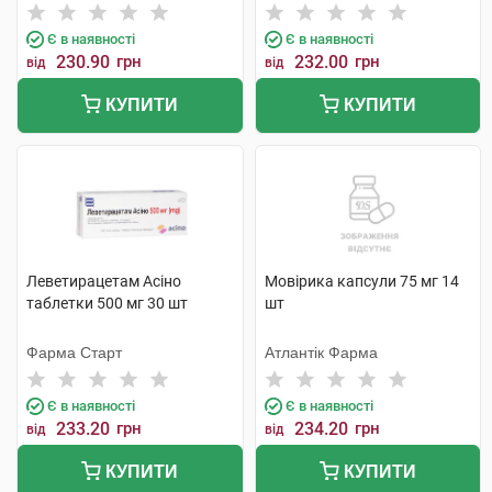
компанія
Є в наявності
Є в наявності
230.90
грн
232.00
грн
від
від
КУПИТИ
КУПИТИ
Леветирацетам Асіно
Мовірика капсули 75 мг 14
таблетки 500 мг 30 шт
шт
Фарма Старт
Атлантік Фарма
Є в наявності
Є в наявності
233.20
грн
234.20
грн
від
від
КУПИТИ
КУПИТИ