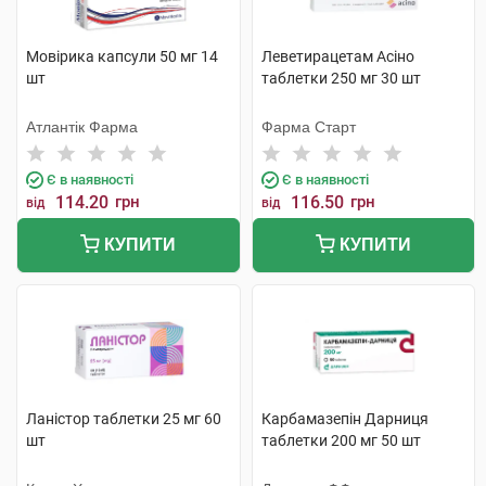
Мовірика капсули 50 мг 14
Леветирацетам Асіно
шт
таблетки 250 мг 30 шт
Атлантік Фарма
Фарма Старт
Є в наявності
Є в наявності
114.20
грн
116.50
грн
від
від
КУПИТИ
КУПИТИ
Ланістор таблетки 25 мг 60
Карбамазепін Дарниця
шт
таблетки 200 мг 50 шт