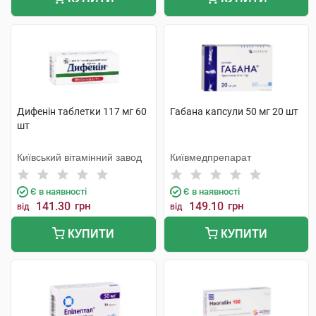
Дифенін таблетки 117 мг 60
Габана капсули 50 мг 20 шт
шт
Київський вітамінний завод
Київмедпрепарат
Є в наявності
Є в наявності
141.30
грн
149.10
грн
від
від
КУПИТИ
КУПИТИ