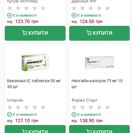
Кусум Хелтхкер
Дарниця ФФ
Є в наявності
Є в наявності
123.70
грн
124.50
грн
від
від
КУПИТИ
КУПИТИ
Бензонал IC таблетки 50 мг
Неогабін капсули 75 мг 10
30 шт
шт
Інтерхім
Фарма Старт
Є в наявності
Є в наявності
127.10
грн
138.90
грн
від
від
КУПИТИ
КУПИТИ