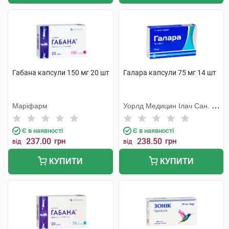
Габана капсули 150 мг 20 шт
Галара капсули 75 мг 14 шт
Маріфарм
Уорлд Медицин Ілач Сан. Ве
Тідж
Є в наявності
Є в наявності
237.00
грн
238.50
грн
від
від
КУПИТИ
КУПИТИ