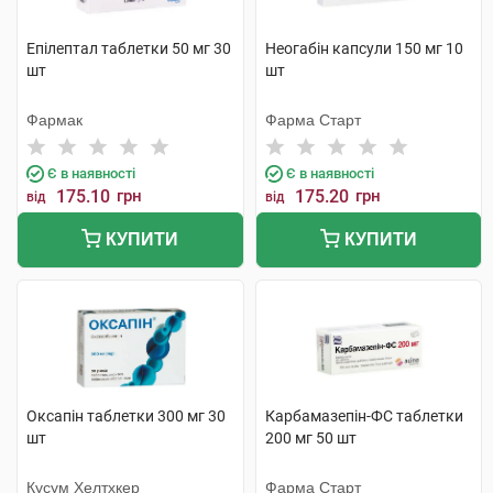
Епілептал таблетки 50 мг 30
Неогабін капсули 150 мг 10
шт
шт
Фармак
Фарма Старт
Є в наявності
Є в наявності
175.10
грн
175.20
грн
від
від
КУПИТИ
КУПИТИ
Оксапін таблетки 300 мг 30
Карбамазепін-ФС таблетки
шт
200 мг 50 шт
Кусум Хелтхкер
Фарма Старт