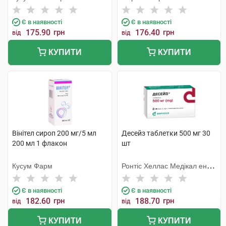
Є в наявності
Є в наявності
175.90
грн
176.40
грн
від
від
КУПИТИ
КУПИТИ
Вінітел сироп 200 мг/5 мл
Десейз таблетки 500 мг 30
200 мл 1 флакон
шт
Кусум Фарм
Ронтіс Хеллас Медікал енд
Фармасьютікал Продактс
С.А.
Є в наявності
Є в наявності
182.60
грн
188.70
грн
від
від
КУПИТИ
КУПИТИ