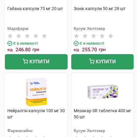
Габана капсули 75 мг 20 шт
Зонік капсули 50 мг 28 шт
Маріфарм
Кусум Хелтхкер
Є в наявності
Є в наявності
246.80
грн
255.70
грн
від
від
КУПИТИ
КУПИТИ
Нейралгін капсули 100 мг 30
Мезакар SR таблетки 400 мг
шт
50 шт
Фармасайнс
Кусум Хелтхкер