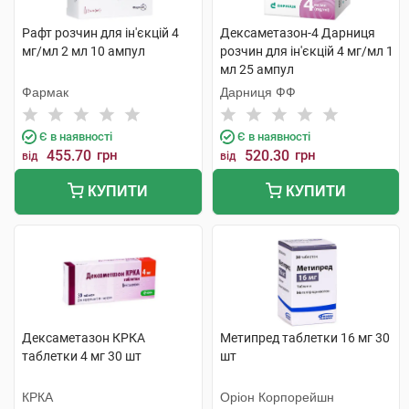
Рафт розчин для ін'єкцій 4
Дексаметазон-4 Дарниця
мг/мл 2 мл 10 ампул
розчин для ін'єкцій 4 мг/мл 1
мл 25 ампул
Фармак
Дарниця ФФ
Є в наявності
Є в наявності
455.70
грн
520.30
грн
від
від
КУПИТИ
КУПИТИ
Дексаметазон КРКА
Метипред таблетки 16 мг 30
таблетки 4 мг 30 шт
шт
КРКА
Оріон Корпорейшн