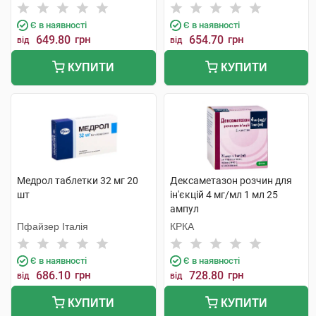
Є в наявності
Є в наявності
649.80
грн
654.70
грн
від
від
КУПИТИ
КУПИТИ
Медрол таблетки 32 мг 20
Дексаметазон розчин для
шт
ін'єкцій 4 мг/мл 1 мл 25
ампул
Пфайзер Італія
КРКА
Є в наявності
Є в наявності
686.10
грн
728.80
грн
від
від
КУПИТИ
КУПИТИ