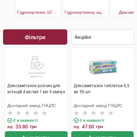
Гідрокортизон 10 мг Мібе
Гідрокортизону ацетат
Дексаме
Фільтри
Дексаметазон розчин для
Дексаметазон таблетки 0,5
ін'єкцій 4 мг/мл 1 мл 5 ампул
мг 50 шт
Дослідний завод ГНЦЛС
Дослідний завод ГНЦЛС
Є в наявності
Є в наявності
33.80
грн
47.00
грн
від
від