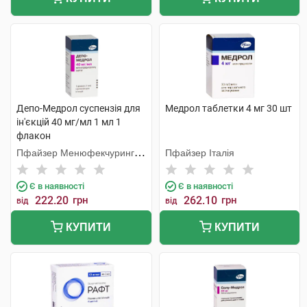
Депо-Медрол суспензія для
Медрол таблетки 4 мг 30 шт
ін'єкцій 40 мг/мл 1 мл 1
флакон
Пфайзер Менюфекчуринг
Пфайзер Італія
Бельгія
Є в наявності
Є в наявності
222.20
грн
262.10
грн
від
від
КУПИТИ
КУПИТИ