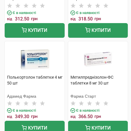
Є в наявності
Є в наявності
312.50
грн
318.50
грн
від
від
КУПИТИ
КУПИТИ
Полькортолон таблетки 4 мг
Метилпреднізолон-ФС
50 шт
таблетки 8 мг 30 шт
Адамед Фарма
Фарма Старт
Є в наявності
Є в наявності
349.30
грн
366.50
грн
від
від
КУПИТИ
КУПИТИ