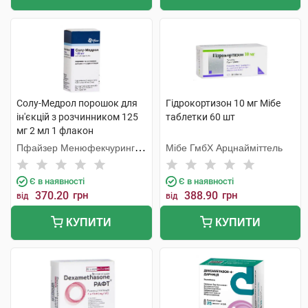
Солу-Медрол порошок для
Гідрокортизон 10 мг Мібе
ін'єкцій з розчинником 125
таблетки 60 шт
мг 2 мл 1 флакон
Пфайзер Менюфекчуринг
Мібе ГмбХ Арцнайміттель
Бельгія
Є в наявності
Є в наявності
370.20
грн
388.90
грн
від
від
КУПИТИ
КУПИТИ