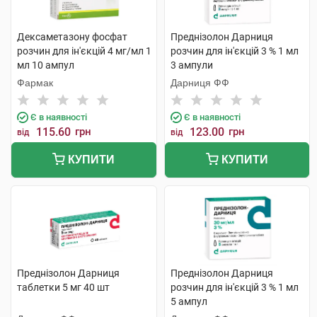
Дексаметазону фосфат
Преднізолон Дарниця
розчин для ін'єкцій 4 мг/мл 1
розчин для ін'єкцій 3 % 1 мл
мл 10 ампул
3 ампули
Фармак
Дарниця ФФ
Є в наявності
Є в наявності
115.60
грн
123.00
грн
від
від
КУПИТИ
КУПИТИ
Преднізолон Дарниця
Преднізолон Дарниця
таблетки 5 мг 40 шт
розчин для ін'єкцій 3 % 1 мл
5 ампул