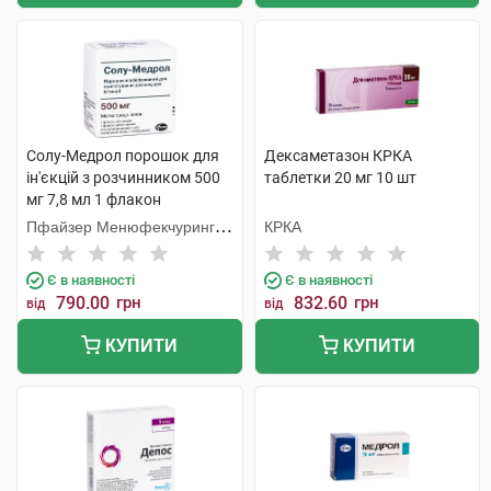
Солу-Медрол порошок для
Дексаметазон КРКА
ін'єкцій з розчинником 500
таблетки 20 мг 10 шт
мг 7,8 мл 1 флакон
Пфайзер Менюфекчуринг
КРКА
Бельгія
Є в наявності
Є в наявності
790.00
грн
832.60
грн
від
від
КУПИТИ
КУПИТИ