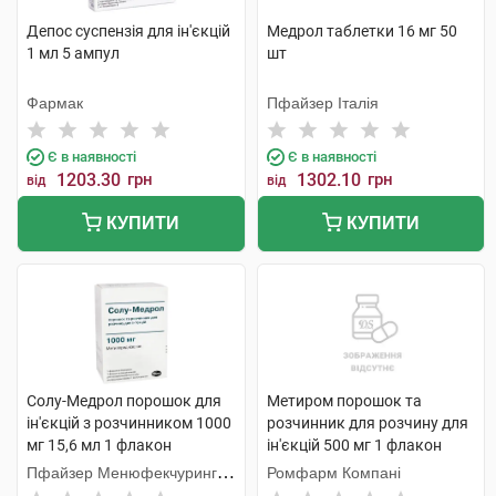
Депос суспензія для ін'єкцій
Медрол таблетки 16 мг 50
1 мл 5 ампул
шт
Фармак
Пфайзер Італія
Є в наявності
Є в наявності
1203.30
грн
1302.10
грн
від
від
КУПИТИ
КУПИТИ
Солу-Медрол порошок для
Метиром порошок та
ін'єкцій з розчинником 1000
розчинник для розчину для
мг 15,6 мл 1 флакон
ін'єкцій 500 мг 1 флакон
Пфайзер Менюфекчуринг
Ромфарм Компані
Бельгія