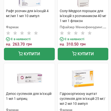
Рафт розчин для ін'єкцій 4
Солу-Медрол порошок для
мг/мл 1 мл 10 ампул
ін'єкцій з розчинником 40 мг
1 мл 1 флакон
Фармак
Пфайзер Менюфекчуринг
Бельгія
Є в наявності
Є в наявності
263.70
грн
310.50
грн
від
від
КУПИТИ
КУПИТИ
Депос суспензія для ін'єкцій
Гідрокортизону ацетат
1 мл 1 шприц
суспензія для ін'єкцій 25 мг/
мл 2 мл 10 ампул
Фармак
Фармак