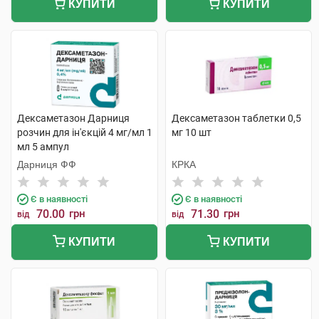
КУПИТИ
КУПИТИ
Дексаметазон Дарниця
Дексаметазон таблетки 0,5
розчин для ін'єкцій 4 мг/мл 1
мг 10 шт
мл 5 ампул
Дарниця ФФ
КРКА
Є в наявності
Є в наявності
70.00
грн
71.30
грн
від
від
КУПИТИ
КУПИТИ