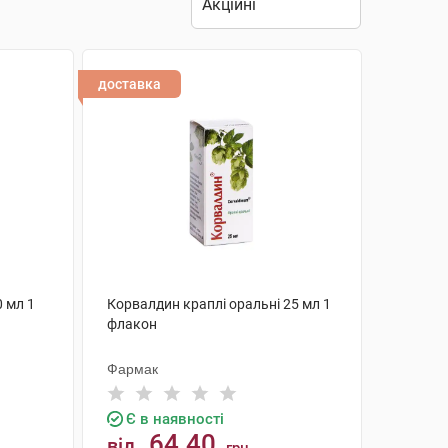
доставка
0 мл 1
Корвалдин краплі оральні 25 мл 1
флакон
Фармак
Є в наявності
64.40
від