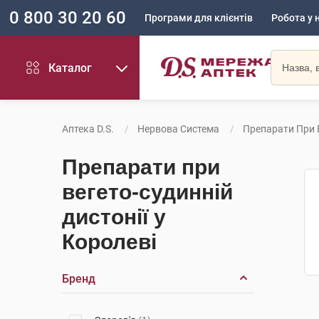
0 800 30 20 60
Програми для клієнтів
Робота у 
Каталог
Аптека D.S.
Нервова Система
Препарати При В
Препарати при
вегето-судинній
дистонії у
Королеві
Бренд