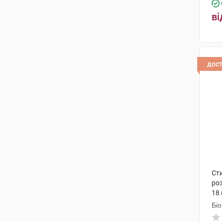
ві
дос
Ст
роз
18 
Біо