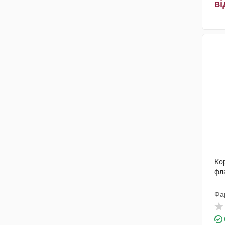
ві
Кор
фл
Фа