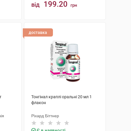
199.20
від
грн
КУПИТИ
доставка
т
Тонгінал краплі оральні 20 мл 1
флакон
ія
Ріхард Біттнер
Є в наявності