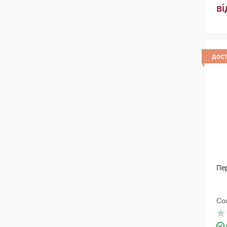
ві
дос
Пе
Со