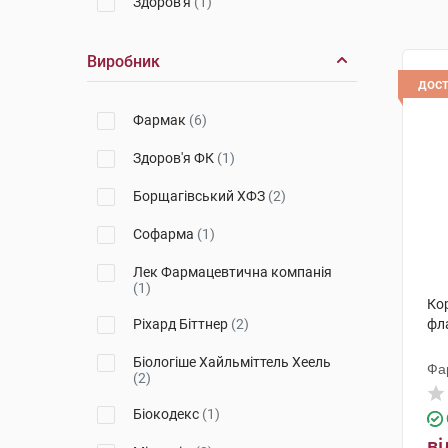
Здоров'я
(1)
Виробник
дос
Фармак
(6)
Здоров'я ФК
(1)
Борщагівський ХФЗ
(2)
Софарма
(1)
Лек Фармацевтична компанія
(1)
Кор
Ріхард Біттнер
(2)
фл
Біологіше Хайльміттель Хеель
Фа
(2)
Біокодекс
(1)
ві