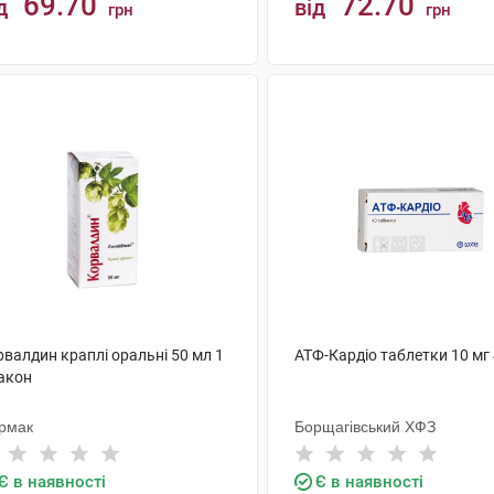
69.70
72.70
д
від
грн
грн
КУПИТИ
КУПИТИ
валдин краплі оральні 50 мл 1
АТФ-Кардіо таблетки 10 мг
акон
рмак
Борщагівський ХФЗ
Є в наявності
Є в наявності