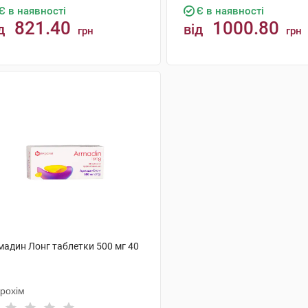
Є в наявності
Є в наявності
821.40
1000.80
д
від
грн
грн
КУПИТИ
КУПИТИ
мадин Лонг таблетки 500 мг 40
крохім