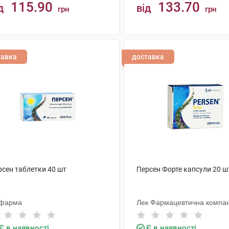
115.90
133.70
д
від
грн
грн
КУПИТИ
КУПИТИ
тавка
доставка
рсен таблетки 40 шт
Персен Форте капсули 20 ш
фарма
Лек Фармацевтична компан
Є в наявності
Є в наявності