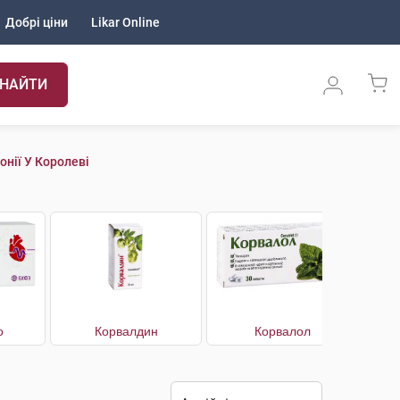
Добрі ціни
Likar Online
НАЙТИ
нії У Королеві
о
Корвалдин
Корвалол