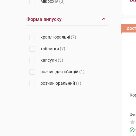
Мікрохім
(3)
Форма випуску
дос
краплі оральні
(7)
таблетки
(7)
капсули
(3)
розчин для ін'єкцій
(1)
розчин оральний
(1)
Ко
Фа