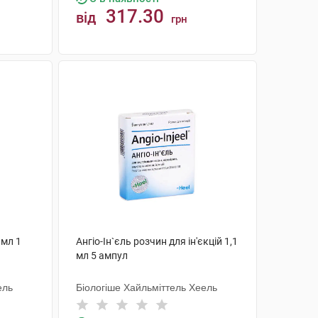
317.30
від
грн
КУПИТИ
 мл 1
Ангіо-Ін`єль розчин для ін'єкцій 1,1
мл 5 ампул
ель
Біологіше Хайльміттель Хеель