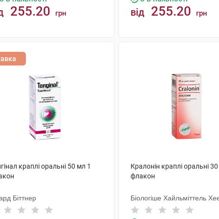
255.20
255.20
д
від
грн
грн
КУПИТИ
КУПИТИ
тавка
гінал краплі оральні 50 мл 1
Кралонін краплі оральні 30
акон
флакон
ард Біттнер
Біологіше Хайльміттель Хе