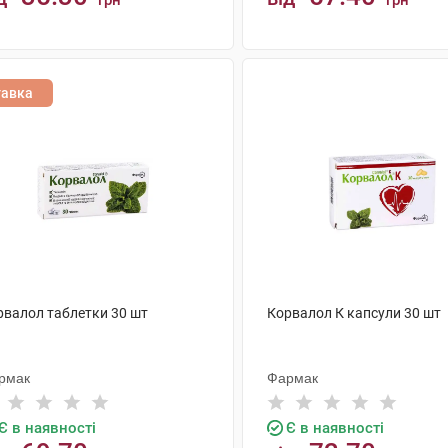
грн
грн
КУПИТИ
КУПИТИ
тавка
рвалол таблетки 30 шт
Корвалол К капсули 30 шт
рмак
Фармак
Є в наявності
Є в наявності