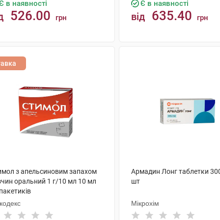
Є в наявності
Є в наявності
526.00
635.40
д
від
грн
грн
КУПИТИ
КУПИТИ
тавка
имол з апельсиновим запахом
Армадин Лонг таблетки 300
чин оральний 1 г/10 мл 10 мл
шт
пакетиків
кодекс
Мікрохім