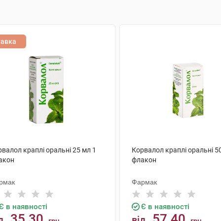
тавка
валол краплі оральні 25 мл 1
Корвалол краплі оральні 5
акон
флакон
рмак
Фармак
Є в наявності
Є в наявності
35.30
57.40
д
від