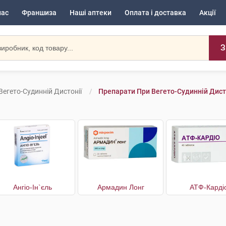
нас
Франшиза
Наші аптеки
Оплата і доставка
Акції
З
егето-Судинній Дистонії
Препарати При Вегето-Судинній Дисто
Ангіо-Ін`єль
Армадин Лонг
АТФ-Карді