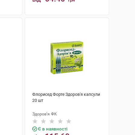
грн
КУПИТИ
Флорисед Форте Здоров'я капсули
20 шт
Здоров'я ФК
Є в наявності