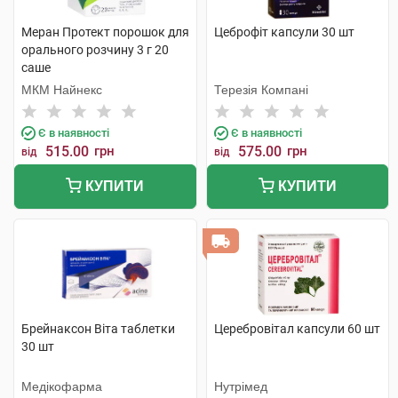
Меран Протект порошок для
Цеброфіт капсули 30 шт
орального розчину 3 г 20
саше
МКМ Найнекс
Терезія Компані
Є в наявності
Є в наявності
515.00
грн
575.00
грн
від
від
КУПИТИ
КУПИТИ
Брейнаксон Віта таблетки
Церебровітал капсули 60 шт
30 шт
Медікофарма
Нутрімед