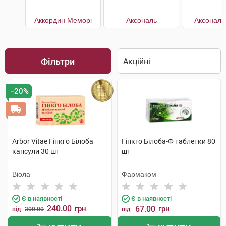
Аккордин Меморі
Аксональ
Аксональ
Фільтри
−20%
Arbor Vitae Гінкго Білоба
Гінкго Білоба-Ф таблетки 80
капсули 30 шт
шт
Віола
Фармаком
Є в наявності
Є в наявності
240.00
грн
67.00
грн
від
300.00
від