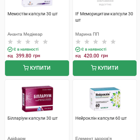
Мемостім капсули 30 шт
IF Меморицитам капсули 30
шт
Ананта Медікеар
Марина ПП
Є в наявності
Є в наявності
399.80
грн
420.00
грн
від
від
КУПИТИ
КУПИТИ
Білларіум капсули 30 шт
Нейроклін капсули 60 шт
Адіфарм
Елемент здоров'я