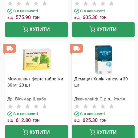
Є в наявності
Є в наявності
575.90
грн
605.30
грн
від
від
КУПИТИ
КУПИТИ
Мемоплант форте таблетки
Демацит Холін капсули 30
80 мг 20 шт
шт
Др. Вільмар Швабе
Дженелайф С.р.л., Італія
Є в наявності
Є в наявності
612.80
грн
625.30
грн
від
від
КУПИТИ
КУПИТИ