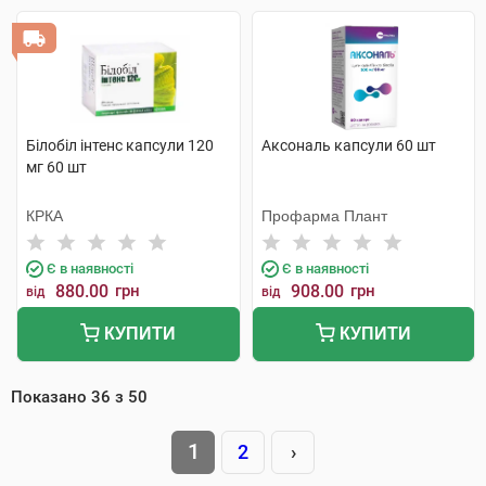
Білобіл інтенс капсули 120
Аксональ капсули 60 шт
мг 60 шт
КРКА
Профарма Плант
Є в наявності
Є в наявності
880.00
грн
908.00
грн
від
від
КУПИТИ
КУПИТИ
Показано
36
з
50
1
2
›