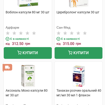
Вобілон капсули 80 мг 30 шт
Церебролонг капсули 30 шт
Адіфарм
Cан-Мед
Є в наявності
Є в наявності
312.50
грн
315.00
грн
від
від
КУПИТИ
КУПИТИ
Аксональ Моно капсули 80
Танакан розчин оральний 40
мг 30 шт
мг/мл 30 мл 1 флакон