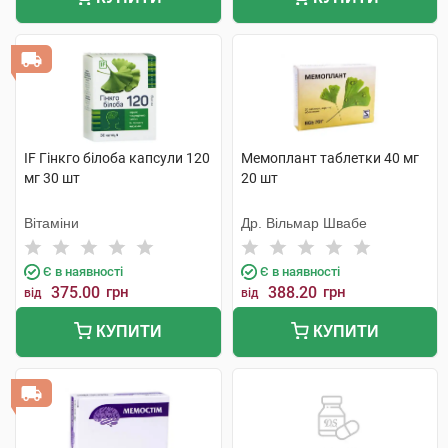
IF Гінкго білоба капсули 120
Мемоплант таблетки 40 мг
мг 30 шт
20 шт
Вітаміни
Др. Вільмар Швабе
Є в наявності
Є в наявності
375.00
грн
388.20
грн
від
від
КУПИТИ
КУПИТИ