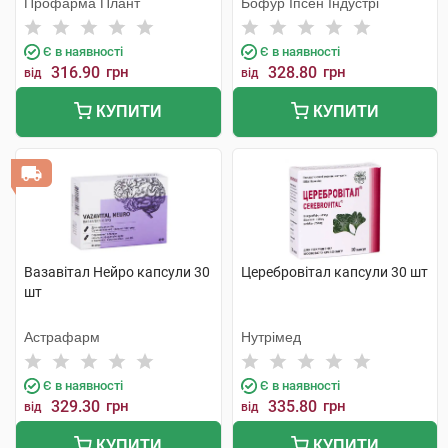
Профарма Плант
Бофур Іпсен Індустрі
Є в наявності
Є в наявності
316.90
грн
328.80
грн
від
від
КУПИТИ
КУПИТИ
Вазавітал Нейро капсули 30
Церебровітал капсули 30 шт
шт
Астрафарм
Нутрімед
Є в наявності
Є в наявності
329.30
грн
335.80
грн
від
від
КУПИТИ
КУПИТИ