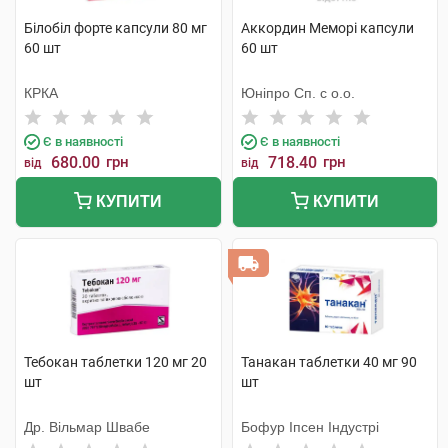
Білобіл форте капсули 80 мг
Аккордин Меморі капсули
60 шт
60 шт
КРКА
Юніпро Сп. с о.о.
Є в наявності
Є в наявності
680.00
грн
718.40
грн
від
від
КУПИТИ
КУПИТИ
Тебокан таблетки 120 мг 20
Танакан таблетки 40 мг 90
шт
шт
Др. Вільмар Швабе
Бофур Іпсен Індустрі