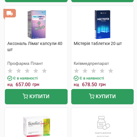
Аксональ Лімаг капсули 40
Містерія таблетки 20 шт
шт
Профарма Плант
Київмедпрепарат
Є в наявності
Є в наявності
657.00
грн
678.50
грн
від
від
КУПИТИ
КУПИТИ