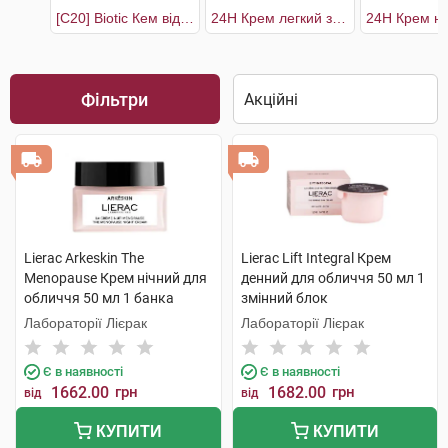
[C20] Biotic Кем відновлюючий для сяяння шкіри
24H Крем легкий зволожуючий
Фільтри
Lierac Arkeskin The
Lierac Lift Integral Крем
Menopause Крем нічний для
денний для обличчя 50 мл 1
обличчя 50 мл 1 банка
змінний блок
Лабораторії Лієрак
Лабораторії Лієрак
Є в наявності
Є в наявності
1662.00
грн
1682.00
грн
від
від
КУПИТИ
КУПИТИ