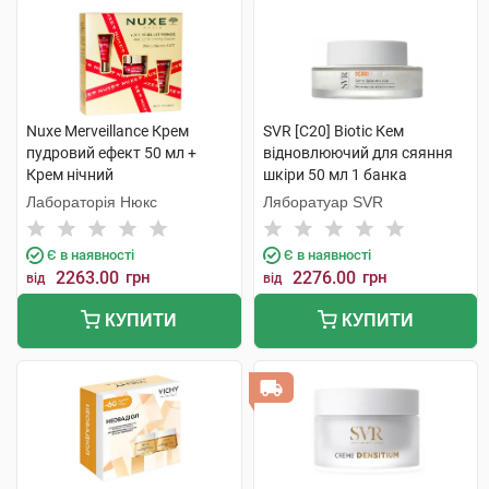
Nuxe Merveillance Крем
SVR [C20] Biotic Кем
пудровий ефект 50 мл +
відновлюючий для сяяння
Крем нічний
шкіри 50 мл 1 банка
концентрований 15 мл +
Лабораторія Нюкс
Ляборатуар SVR
Крем для контуру очей 15 мл
1 набір
Є в наявності
Є в наявності
2263.00
грн
2276.00
грн
від
від
КУПИТИ
КУПИТИ