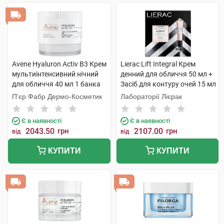
Avene Hyaluron Activ B3 Крем
Lierac Lift Integral Крем
мультиінтенсивний нічний
денний для обличчя 50 мл +
для обличчя 40 мл 1 банка
Засіб для контуру очей 15 мл
1 набір
П'єр Фабр Дермо-Косметик
Лабораторії Лієрак
Є в наявності
Є в наявності
2043.50
грн
2107.00
грн
від
від
КУПИТИ
КУПИТИ