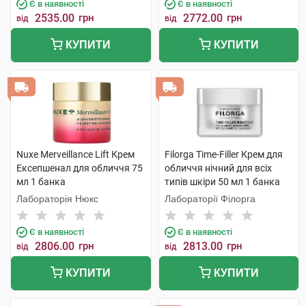
Є в наявності
Є в наявності
2535.00
грн
2772.00
грн
від
від
КУПИТИ
КУПИТИ
Nuxe Merveillance Lift Крем
Filorga Time-Filler Крем для
Ексепшенал для обличчя 75
обличчя нічний для всіх
мл 1 банка
типів шкіри 50 мл 1 банка
Лабораторія Нюкс
Лабораторії Філорга
Є в наявності
Є в наявності
2806.00
грн
2813.00
грн
від
від
КУПИТИ
КУПИТИ