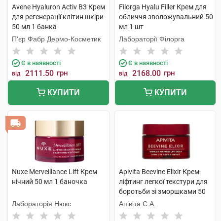
Avene Hyaluron Activ B3 Крем
Filorga Hyalu Filler Крем для
для регенерації клітин шкіри
обличчя зволожувальний 50
50 мл 1 банка
мл 1 шт
П'єр Фабр Дермо-Косметик
Лабораторії Філорга
Є в наявності
Є в наявності
2111.50
грн
2168.00
грн
від
від
КУПИТИ
КУПИТИ
Nuxe Merveillance Lift Крем
Apivita Beevine Elixir Крем-
нічний 50 мл 1 баночка
ліфтинг легкої текстури для
боротьби зі зморшками 50
мл 1 банка
Лабораторія Нюкс
Апівіта С.А.