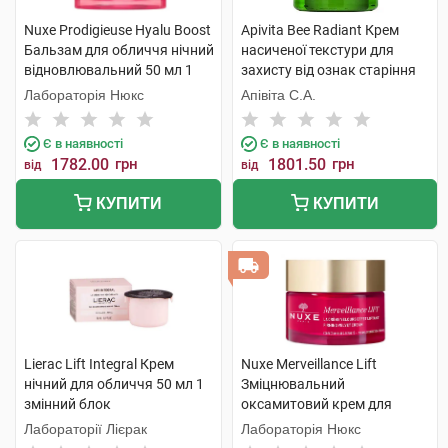
Nuxe Prodigieuse Hyalu Boost
Apivita Bee Radiant Крем
Бальзам для обличчя нічний
насиченої текстури для
відновлювальний 50 мл 1
захисту від ознак старіння
банка
та слідів втоми 50 мл 1
Лабораторія Нюкс
Апівіта С.А.
банка
Є в наявності
Є в наявності
1782.00
грн
1801.50
грн
від
від
КУПИТИ
КУПИТИ
Lierac Lift Integral Крем
Nuxe Merveillance Lift
нічний для обличчя 50 мл 1
Зміцнювальний
змінний блок
оксамитовий крем для
обличчя 50 мл 1 баночка
Лабораторії Лієрак
Лабораторія Нюкс