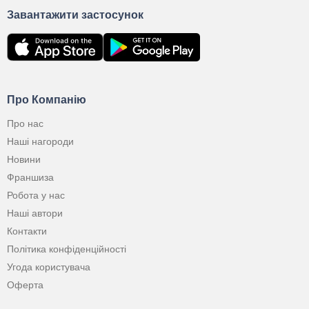
Завантажити застосунок
Про Компанію
Про нас
Наші нагороди
Новини
Франшиза
Робота у нас
Наші автори
Контакти
Політика конфіденційності
Угода користувача
Оферта