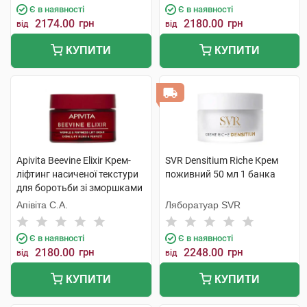
Є в наявності
Є в наявності
2174.00
грн
2180.00
грн
від
від
КУПИТИ
КУПИТИ
Apivita Beevine Elixir Крем-
SVR Densitium Riche Крем
ліфтинг насиченої текстури
поживний 50 мл 1 банка
для боротьби зі зморшками
50 мл 1 банка
Апівіта С.А.
Ляборатуар SVR
Є в наявності
Є в наявності
2180.00
грн
2248.00
грн
від
від
КУПИТИ
КУПИТИ