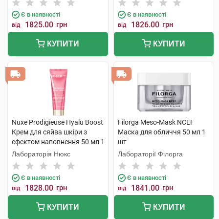
Є в наявності
Є в наявності
1825.00
грн
1826.00
грн
від
від
КУПИТИ
КУПИТИ
Nuxe Prodigieuse Hyalu Boost
Filorga Meso-Mask NCEF
Крем для сяйва шкіри з
Маска для обличчя 50 мл 1
ефектом наповнення 50 мл 1
шт
туба
Лабораторія Нюкс
Лабораторії Філорга
Є в наявності
Є в наявності
1828.00
грн
1841.00
грн
від
від
КУПИТИ
КУПИТИ