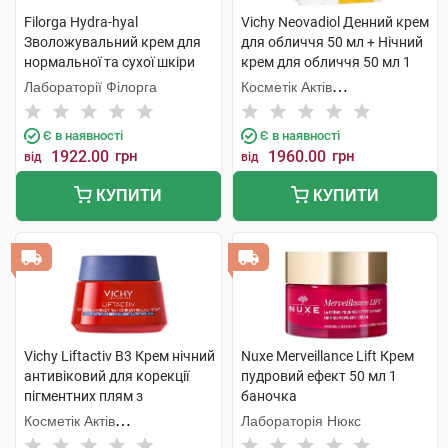
Filorga Hydra-hyal
Vichy Neovadiol Денний крем
Зволожувальний крем для
для обличчя 50 мл + Нічний
нормальної та сухої шкіри
крем для обличчя 50 мл 1
обличчя 50 мл 1 банка
набір
Лабораторії Філорга
Косметік Актів
Інтернаціональ
Є в наявності
Є в наявності
1922.00
грн
1960.00
грн
від
від
КУПИТИ
КУПИТИ
Vichy Liftactiv В3 Крем нічний
Nuxe Merveillance Lift Крем
антивіковий для корекції
пудровий ефект 50 мл 1
пігментних плям з
баночка
ретинолом 50 мл 1 банка
Косметік Актів
Лабораторія Нюкс
Інтернаціональ