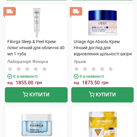
Filorga Sleep & Peel Крем-
Uriage Age Absolu Крем
пілінг нічний для обличчя 40
Нічний догляд для
мл 1 туба
відновлення щільності шкіри
50 мл 1 банка
Лабораторії Філорга
Урьяж
Є в наявності
Є в наявності
1855.00
грн
1875.50
грн
від
від
КУПИТИ
КУПИТИ