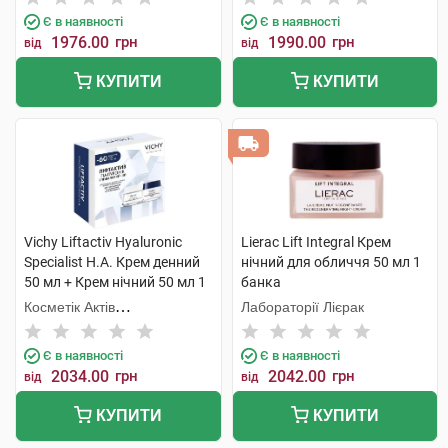
Є в наявності
Є в наявності
1976.00
грн
1990.00
грн
від
від
КУПИТИ
КУПИТИ
Vichy Liftactiv Hyaluronic
Lierac Lift Integral Крем
Specialist H.A. Крем денний
нічний для обличчя 50 мл 1
50 мл + Крем нічний 50 мл 1
банка
набір
Косметік Актів
Лабораторії Лієрак
Інтернаціональ
Є в наявності
Є в наявності
2034.00
грн
2042.00
грн
від
від
КУПИТИ
КУПИТИ