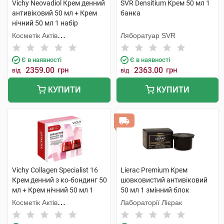
Vichy Neovadiol Крем денний
SVR Densitium Крем 50 мл 1
антивіковий 50 мл + Крем
банка
нічний 50 мл 1 набір
Косметік Актів
Ляборатуар SVR
Інтернаціональ
Є в наявності
Є в наявності
2359.00
грн
2363.00
грн
від
від
КУПИТИ
КУПИТИ
Vichy Collagen Specialist 16
Lierac Premium Крем
Крем денний з ко-бондинг 50
шовковистий антивіковий
мл + Крем нічний 50 мл 1
50 мл 1 змінний блок
набір
Косметік Актів
Лабораторії Лієрак
Інтернаціональ