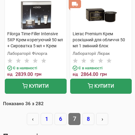
Filorga Time-Filler Intensive
Lierac Premium Крем
5XP Крем корегуючий 50 мл
розкішний для обличчя 50
+ Сироватка 5 мл + Крем
мл 1 змінний блок
нічний 14 мл 1 набір
Лабораторії Філорга
Лабораторії Лієрак
Є в наявності
Є в наявності
2839.00
грн
2864.00
грн
від
від
КУПИТИ
КУПИТИ
Показано
36
з
282
7
‹
1
6
8
›