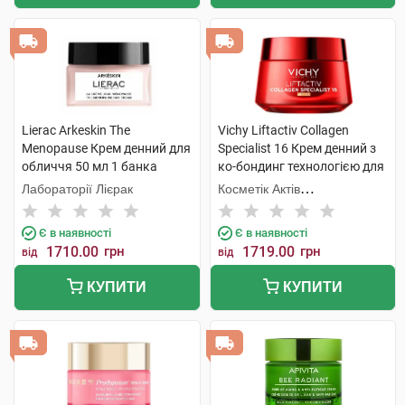
Lierac Arkeskin The
Vichy Liftactiv Collagen
Menopause Крем денний для
Specialist 16 Крем денний з
обличчя 50 мл 1 банка
ко-бондинг технологією для
корекції ознак старіння
Лабораторії Лієрак
Косметік Актів
шкіри SPF50 50 мл 1 банка
Інтернаціональ
Є в наявності
Є в наявності
1710.00
грн
1719.00
грн
від
від
КУПИТИ
КУПИТИ