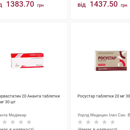
1383.70
1437.50
д
від
грн
грн
КУПИТИ
КУПИТИ
орвастатин 20 Ананта таблетки
Росустар таблетки 20 мг 3
мг 30 шт
анта Медікеар
Уорлд Медицин Ілач Сан. В
має в наявності
Немає в наявності