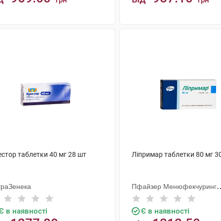
грн
грн
КУПИТИ
КУПИТИ
стор таблетки 40 мг 28 шт
Ліпримар таблетки 80 мг 3
траЗенека
Пфайзер Менюфекчуринг
Дойчленд
Є в наявності
Є в наявності