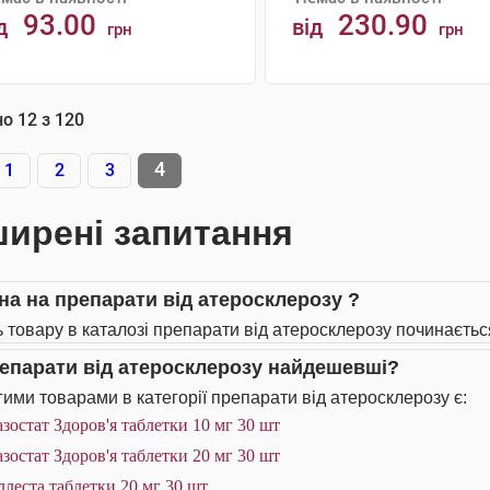
93.00
230.90
д
від
грн
грн
АНАЛОГИ
АНАЛОГИ
но
12
з
120
4
1
2
3
ирені запитання
іна на препарати від атеросклерозу ?
ь товару в каталозі препарати від атеросклерозу починається
репарати від атеросклерозу найдешевші?
ими товарами в категорії препарати від атеросклерозу є:
зостат Здоров'я таблетки 10 мг 30 шт
зостат Здоров'я таблетки 20 мг 30 шт
леста таблетки 20 мг 30 шт