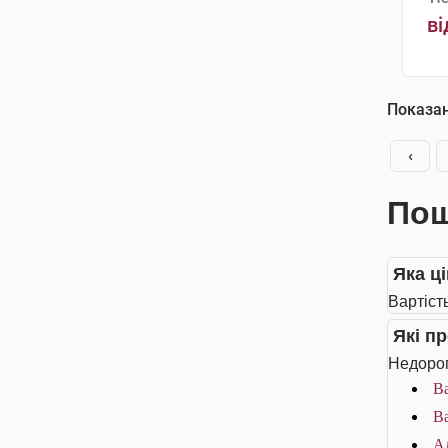
ві
Показа
‹
Пош
Яка ц
Вартіст
Які п
Недорог
Ва
Ва
Ал