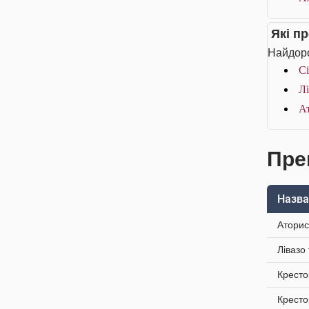
Які п
Найдоро
Сі
Лі
Ат
Пре
Назва
Аторис
Лівазо
Кресто
Кресто