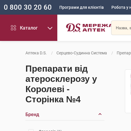
0 800 30 20 60
Програми для клієнтів
Робота у 
Каталог
Аптека D.S.
Серцево-Судинна Система
Препар
Препарати від
атеросклерозу у
Королеві -
Сторінка №4
Бренд