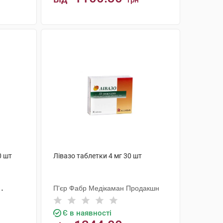
грн
КУПИТИ
0 шт
Лівазо таблетки 4 мг 30 шт
П'єр Фабр Медікаман Продакшн
Є в наявності