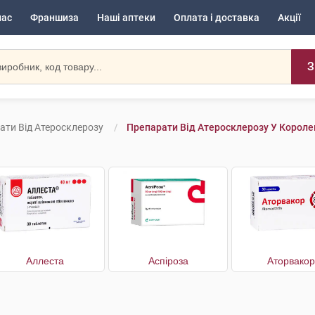
нас
Франшиза
Наші аптеки
Оплата і доставка
Акції
З
ати Від Атеросклерозу
Препарати Від Атеросклерозу У Короле
Аллеста
Аспіроза
Аторвакор