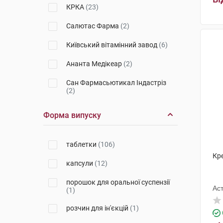
КРКА
(23)
Салютас Фарма
(2)
Київський вітамінний завод
(6)
Ананта Медікеар
(2)
Сан Фармасьютикал Індастріз
(2)
Фармак
(5)
Форма випуску
Київмедпрепарат
(2)
таблетки
(106)
Інтерхім
(3)
Кре
капсули
(12)
Кусум Фарм
(4)
порошок для оральної суспензії
Гледфарм ЛТД
(2)
Ас
(1)
Медокемі
(2)
розчин для ін'єкцій
(1)
Гедеон Ріхтер
(3)