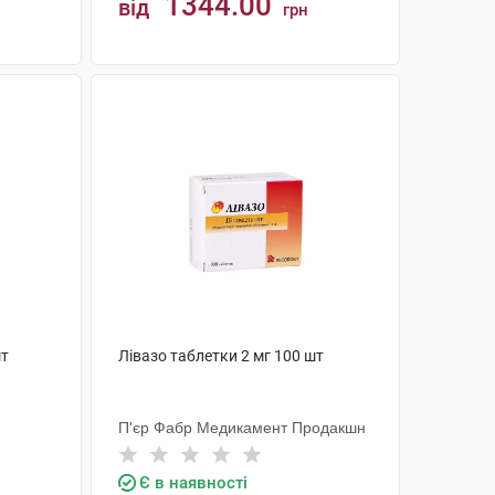
1344.00
від
грн
КУПИТИ
шт
Лівазо таблетки 2 мг 100 шт
П'єр Фабр Медикамент Продакшн
Є в наявності