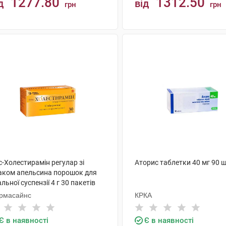
1277.80
1312.50
д
від
грн
грн
КУПИТИ
КУПИТИ
-Холестирамін регулар зі
Аторис таблетки 40 мг 90 
аком апельсина порошок для
льної суспензії 4 г 30 пакетів
рмасайнс
КРКА
Є в наявності
Є в наявності