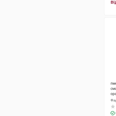
ві
Марксанс Фарма
(2)
Уорлд Медицин Ілач Сан. Ве
Тідж
(1)
Фарма Старт
(3)
Польфарма
(5)
Адамед Фарма
(5)
Егіс
(5)
Біофарм
(2)
Пфайзер Менюфекчуринг
пмс
Дойчленд
(4)
см
ора
Елпен Фармасьютікал Ко., Інк.
(2)
Фа
АстраЗенека
(4)