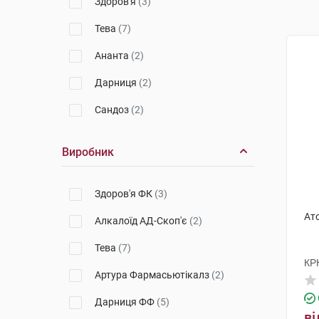
Здоров'я
(3)
Тева
(7)
Ананта
(2)
Дарниця
(2)
Сандоз
(2)
Виробник
Здоров'я ФК
(3)
Ато
Алкалоїд АД-Скоп'є
(2)
Тева
(7)
КР
Артура Фармасьютікалз
(2)
Дарниця ФФ
(5)
ві