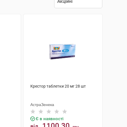
Крестор таблетки 20 мг 28 шт
АстраЗенека
Є в наявності
1100.30
від