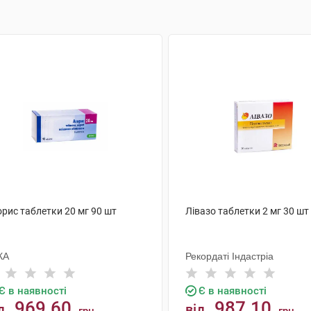
рис таблетки 20 мг 90 шт
Лівазо таблетки 2 мг 30 шт
КА
Рекордаті Індастріа
Є в наявності
Є в наявності
969.60
987.10
д
від