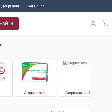
Добрі ціни
Likar Online
НАЙТИ
ві
Аторвастатин
Аторвастатин 10
А