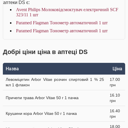
аптеки DS є:
Avent Philips Молоковідсмоктувач електричний SCF
323/11 1 шт
Paramed Flagman Тонометр автоматичний 1 шт
Paramed Flagman Тонометр автоматичний 1 шт
Добрі ціни ціна в аптеці DS
Назва
Ціна
Левоміцетин Arbor Vitae розчин спиртовий 1 % 25
17.00
мл 1 флакон
грн
16.10
Причепи трава Arbor Vitae 50 г 1 пачка
грн
16.40
Крушини кора Arbor Vitae 50 г 1 пачка
грн
18.00