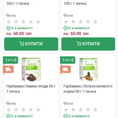
200 г 1 пачка
100 г 1 пачка
Віола
Віола
Є в наявності
Є в наявності
60.00
грн
60.00
грн
від
від
КУПИТИ
КУПИТИ
1+1=3
1+1=3
Гербамакс Кмину плоди 50 г
Гербамакс Лопуха великого
1 пачка
корені 50 г 1 пачка
Віола
Віола
Є в наявності
Є в наявності