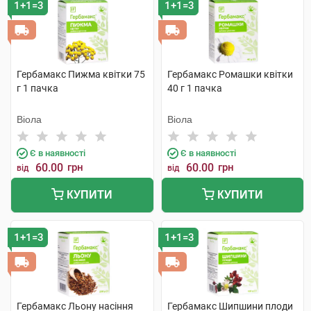
1+1=3
1+1=3
Гербамакс Пижма квітки 75
Гербамакс Ромашки квітки
г 1 пачка
40 г 1 пачка
Віола
Віола
Є в наявності
Є в наявності
60.00
грн
60.00
грн
від
від
КУПИТИ
КУПИТИ
1+1=3
1+1=3
Гербамакс Льону насіння
Гербамакс Шипшини плоди