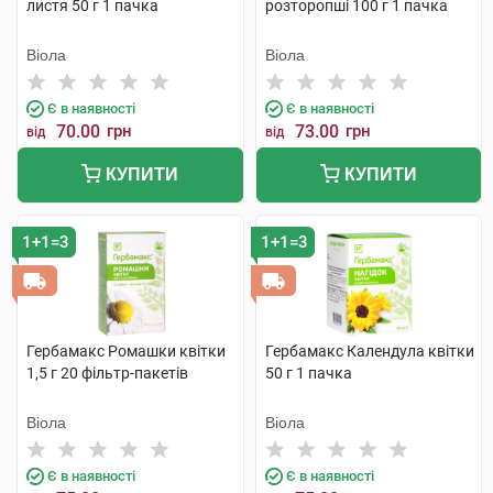
листя 50 г 1 пачка
розторопші 100 г 1 пачка
Віола
Віола
Є в наявності
Є в наявності
70.00
грн
73.00
грн
від
від
КУПИТИ
КУПИТИ
1+1=3
1+1=3
Гербамакс Ромашки квітки
Гербамакс Календула квітки
1,5 г 20 фільтр-пакетів
50 г 1 пачка
Віола
Віола
Є в наявності
Є в наявності