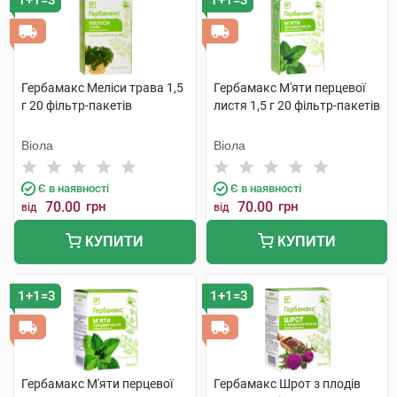
1+1=3
1+1=3
Гербамакс Меліси трава 1,5
Гербамакс М'яти перцевої
г 20 фільтр-пакетів
листя 1,5 г 20 фільтр-пакетів
Віола
Віола
Є в наявності
Є в наявності
70.00
грн
70.00
грн
від
від
КУПИТИ
КУПИТИ
1+1=3
1+1=3
Гербамакс М'яти перцевої
Гербамакс Шрот з плодів