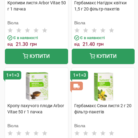
Кропиви листя Arbor Vitae 50
Гербамакс Нагідок квітки
г 1 пачка
1,5 г 20 фільтр-пакетів
Віола
Віола
Є в наявності
Є в наявності
21.30
грн
21.40
грн
від
від
КУПИТИ
КУПИТИ
1+1=3
1+1=3
Кропу пахучого плоди Arbor
Гербамакс Сени листя 2 г 20
Vitae 50 г 1 пачка
фільтр-пакетів
Віола
Віола