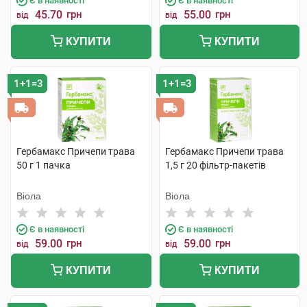
Є в наявності
Є в наявності
45.70
грн
55.00
грн
від
від
КУПИТИ
КУПИТИ
1+1=3
1+1=3
Гербамакс Причепи трава
Гербамакс Причепи трава
50 г 1 пачка
1,5 г 20 фільтр-пакетів
Віола
Віола
Є в наявності
Є в наявності
59.00
грн
59.00
грн
від
від
КУПИТИ
КУПИТИ