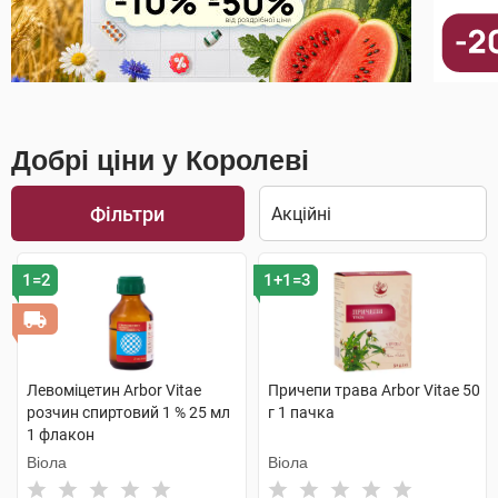
Добрі ціни у Королеві
Фільтри
1=2
1+1=3
Левоміцетин Arbor Vitae
Причепи трава Arbor Vitae 50
розчин спиртовий 1 % 25 мл
г 1 пачка
1 флакон
Віола
Віола