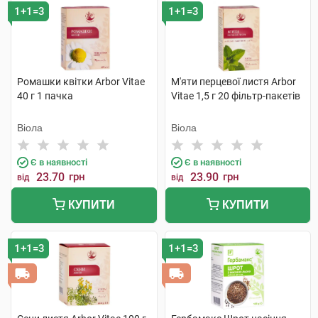
1+1=3
1+1=3
Ромашки квітки Arbor Vitae
М'яти перцевої листя Arbor
40 г 1 пачка
Vitae 1,5 г 20 фільтр-пакетів
Віола
Віола
Є в наявності
Є в наявності
23.70
грн
23.90
грн
від
від
КУПИТИ
КУПИТИ
1+1=3
1+1=3