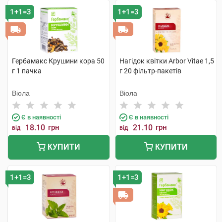
1+1=3
1+1=3
Гербамакс Крушини кора 50
Нагідок квітки Arbor Vitae 1,5
г 1 пачка
г 20 фільтр-пакетів
Віола
Віола
Є в наявності
Є в наявності
18.10
грн
21.10
грн
від
від
КУПИТИ
КУПИТИ
1+1=3
1+1=3