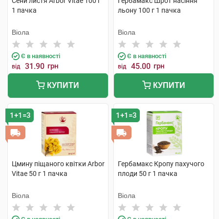
Сени листя Arbor Vitae 100 г
Гербамакс Шрот насіння
1 пачка
льону 100 г 1 пачка
Віола
Віола
Є в наявності
Є в наявності
31.90
грн
45.00
грн
від
від
КУПИТИ
КУПИТИ
1+1=3
1+1=3
Цмину піщаного квітки Arbor
Гербамакс Кропу пахучого
Vitae 50 г 1 пачка
плоди 50 г 1 пачка
Віола
Віола