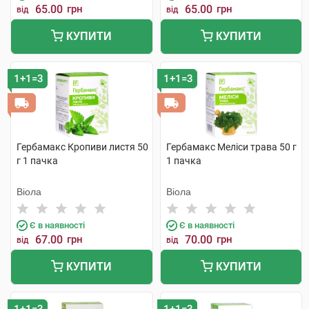
65.00
грн
65.00
грн
від
від
КУПИТИ
КУПИТИ
1+1=3
1+1=3
Гербамакс Кропиви листя 50
Гербамакс Меліси трава 50 г
г 1 пачка
1 пачка
Віола
Віола
Є в наявності
Є в наявності
67.00
грн
70.00
грн
від
від
КУПИТИ
КУПИТИ