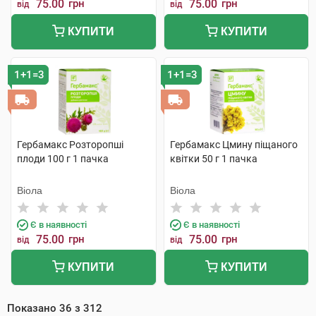
75.00
грн
75.00
грн
від
від
КУПИТИ
КУПИТИ
1+1=3
1+1=3
Гербамакс Розторопші
Гербамакс Цмину піщаного
плоди 100 г 1 пачка
квітки 50 г 1 пачка
Віола
Віола
Є в наявності
Є в наявності
75.00
грн
75.00
грн
від
від
КУПИТИ
КУПИТИ
Показано
36
з
312