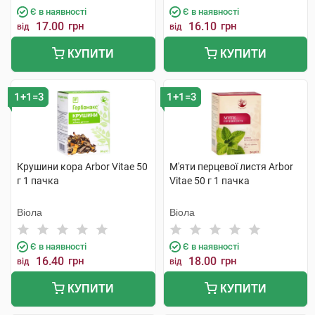
Є в наявності
Є в наявності
17.00
грн
16.10
грн
від
від
КУПИТИ
КУПИТИ
1+1=3
1+1=3
Крушини кора Arbor Vitae 50
М'яти перцевої листя Arbor
г 1 пачка
Vitae 50 г 1 пачка
Віола
Віола
Є в наявності
Є в наявності
16.40
грн
18.00
грн
від
від
КУПИТИ
КУПИТИ