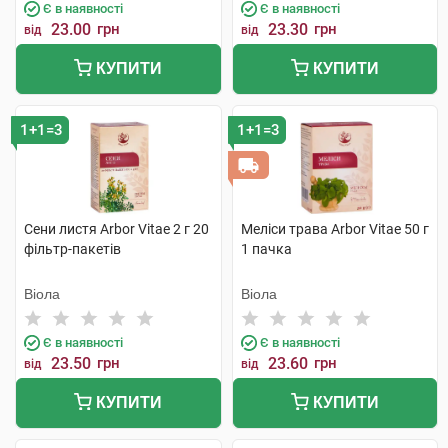
Є в наявності
Є в наявності
23.00
грн
23.30
грн
від
від
КУПИТИ
КУПИТИ
1+1=3
1+1=3
Сени листя Arbor Vitae 2 г 20
Меліси трава Arbor Vitae 50 г
фільтр-пакетів
1 пачка
Віола
Віола
Є в наявності
Є в наявності
23.50
грн
23.60
грн
від
від
КУПИТИ
КУПИТИ