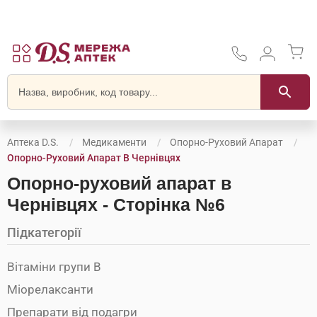
Аптека D.S.
Медикаменти
Опорно-Руховий Апарат
Опорно-Руховий Апарат В Чернівцях
Опорно-руховий апарат в
Чернівцях - Сторінка №6
Підкатегорії
Вітаміни групи В
Міорелаксанти
Препарати від подагри