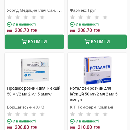
Уорлд Медицин Ілач Сан. Ве
Фармекс Груп
Тідж
Є в наявності
Є в наявності
208.70
грн
208.70
грн
від
від
КУПИТИ
КУПИТИ
Продекс розчин для ін'єкцій
Роталфен розчин для
50 мг/2 мл 2 мл 5 ампул
ін'єкцій 50 мг/2 мл 2 мл 5
ампул
Борщагівський ХФЗ
К.Т. Ромфарм Компані
Є в наявності
Є в наявності
208.80
грн
210.00
грн
від
від