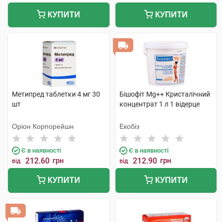
КУПИТИ
КУПИТИ
Метипред таблетки 4 мг 30
Бішофіт Mg++ Кристалічний
шт
концентрат 1 л 1 відерце
Оріон Корпорейшн
Екобіз
Є в наявності
Є в наявності
212.60
грн
212.90
грн
від
від
КУПИТИ
КУПИТИ