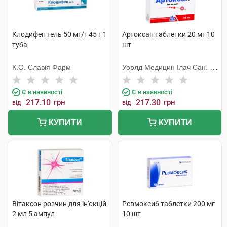
Клодифен гель 50 мг/г 45 г 1
Артоксан таблетки 20 мг 10
туба
шт
К.О. Славія Фарм
Уорлд Медицин Ілач Сан. Ве
Тідж
Є в наявності
Є в наявності
217.10
грн
217.30
грн
від
від
КУПИТИ
КУПИТИ
Вітаксон розчин для ін'єкцій
Ревмоксиб таблетки 200 мг
2 мл 5 ампул
10 шт