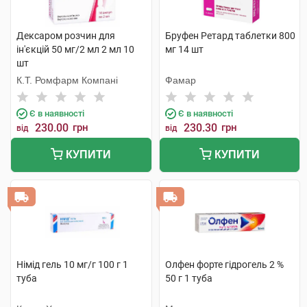
Дексаром розчин для
Бруфен Ретард таблетки 800
ін'єкцій 50 мг/2 мл 2 мл 10
мг 14 шт
шт
К.Т. Ромфарм Компані
Фамар
Є в наявності
Є в наявності
230.00
грн
230.30
грн
від
від
КУПИТИ
КУПИТИ
Німід гель 10 мг/г 100 г 1
Олфен форте гідрогель 2 %
туба
50 г 1 туба