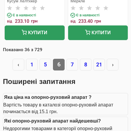
Кусум Хелтхкер
Меркле
Є в наявності
Є в наявності
233.10
грн
233.40
грн
від
від
КУПИТИ
КУПИТИ
Показано
36
з
729
6
‹
1
5
7
8
21
›
Поширені запитання
Яка ціна на опорно-руховий апарат ?
Вартість товару в каталозі опорно-руховий апарат
починається від 15.1 грн.
Які опорно-руховий апарат найдешевші?
Недорогими товарами в категорії опорно-руховий