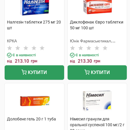
Налгезін таблетки 275 мг 20
Диклофенак Євро таблетки
шт
50 мг 100 шт
КРКА
Юнік Фармасьютикал
Лабораторіз
Є в наявності
Є в наявності
213.10
грн
213.30
грн
від
від
КУПИТИ
КУПИТИ
Долобене гель 20 г 1 туба
Німесил гранули для
оральної суспензії 100 мг/2 г