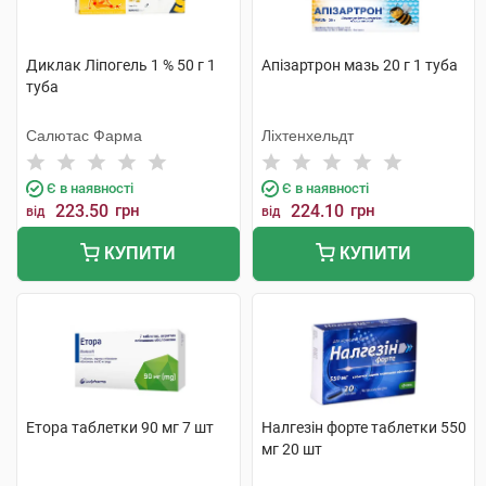
Диклак Ліпогель 1 % 50 г 1
Апізартрон мазь 20 г 1 туба
туба
Салютас Фарма
Ліхтенхельдт
Є в наявності
Є в наявності
223.50
грн
224.10
грн
від
від
КУПИТИ
КУПИТИ
Етора таблетки 90 мг 7 шт
Налгезін форте таблетки 550
мг 20 шт