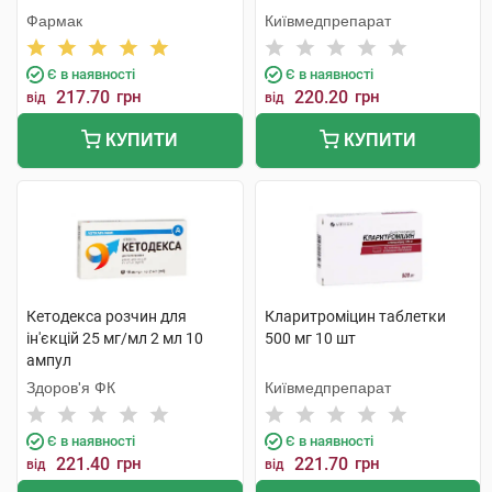
Фармак
Київмедпрепарат
Є в наявності
Є в наявності
217.70
грн
220.20
грн
від
від
КУПИТИ
КУПИТИ
Кетодекса розчин для
Кларитроміцин таблетки
ін'єкцій 25 мг/мл 2 мл 10
500 мг 10 шт
ампул
Здоров'я ФК
Київмедпрепарат
Є в наявності
Є в наявності
221.40
грн
221.70
грн
від
від