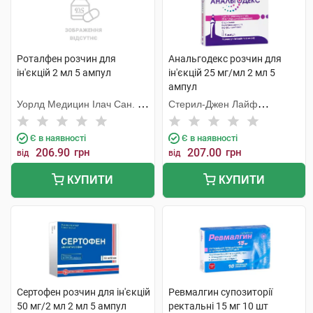
Роталфен розчин для
Анальгодекс розчин для
ін'єкцій 2 мл 5 ампул
ін'єкцій 25 мг/мл 2 мл 5
ампул
Уорлд Медицин Ілач Сан. Ве
Стерил-Джен Лайф
Тідж
Сайєнсиз
Є в наявності
Є в наявності
206.90
грн
207.00
грн
від
від
КУПИТИ
КУПИТИ
Сертофен розчин для ін'єкцій
Ревмалгин супозиторії
50 мг/2 мл 2 мл 5 ампул
ректальні 15 мг 10 шт