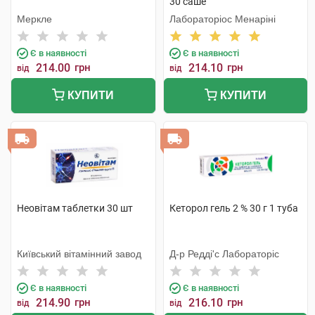
30 саше
Меркле
Лабораторіос Менаріні
Є в наявності
Є в наявності
214.00
грн
214.10
грн
від
від
КУПИТИ
КУПИТИ
Неовітам таблетки 30 шт
Кеторол гель 2 % 30 г 1 туба
Київський вітамінний завод
Д-р Редді'с Лабораторіс
Є в наявності
Є в наявності
214.90
грн
216.10
грн
від
від