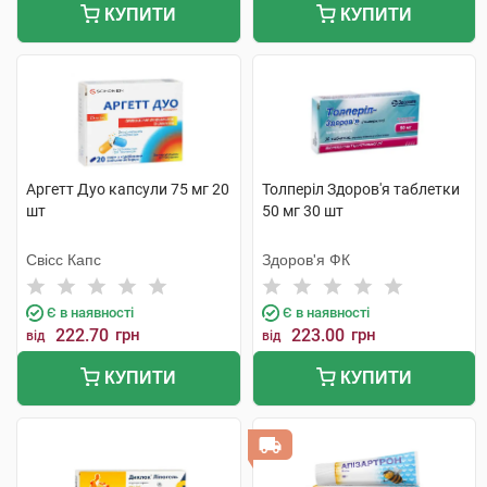
КУПИТИ
КУПИТИ
Аргетт Дуо капсули 75 мг 20
Толперіл Здоров'я таблетки
шт
50 мг 30 шт
Свісс Капс
Здоров'я ФК
Є в наявності
Є в наявності
222.70
грн
223.00
грн
від
від
КУПИТИ
КУПИТИ