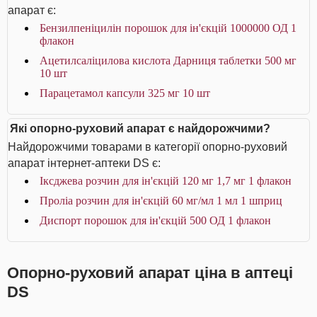
апарат є:
Бензилпеніцилін порошок для ін'єкцій 1000000 ОД 1
флакон
Ацетилсаліцилова кислота Дарниця таблетки 500 мг
10 шт
Парацетамол капсули 325 мг 10 шт
Які опорно-руховий апарат є найдорожчими?
Найдорожчими товарами в категорії опорно-руховий
апарат інтернет-аптеки DS є:
Іксджева розчин для ін'єкцій 120 мг 1,7 мг 1 флакон
Проліа розчин для ін'єкцій 60 мг/мл 1 мл 1 шприц
Диспорт порошок для ін'єкцій 500 ОД 1 флакон
Опорно-руховий апарат ціна в аптеці
DS