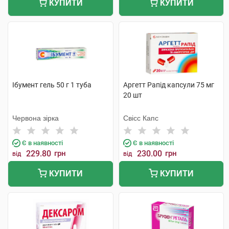
КУПИТИ
КУПИТИ
Ібумент гель 50 г 1 туба
Аргетт Рапід капсули 75 мг
20 шт
Червона зірка
Свісс Капс
Є в наявності
Є в наявності
229.80
грн
230.00
грн
від
від
КУПИТИ
КУПИТИ