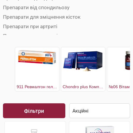
Препарати від спондильозу
Препарати для зміцнення кісток
Препарати при артриті
Препарати при артрозі
Препарати при бурситі
Препарати при міозиті
Препарати при остеопорозі
Препарати при радикуліті
Препарати при ревматизмі
911 Ревмалгон гель-бальзам для суглобів
Chondro plus Комплекс для здоров'я кісток і хрящів 30 днів
Препарати при розтягуванні зв'язок
Протизапальні препарати
Фільтри
Хондропротектори