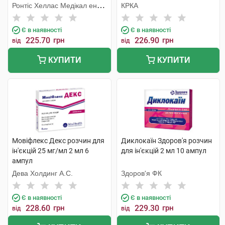
Ронтіс Хеллас Медікал енд
КРКА
Фармасьютікал Продактс
С.А.
Є в наявності
Є в наявності
225.70
грн
226.90
грн
від
від
КУПИТИ
КУПИТИ
Мовіфлекс Декс розчин для
Диклокаїн Здоров'я розчин
ін'єкцій 25 мг/мл 2 мл 6
для ін'єкцій 2 мл 10 ампул
ампул
Дева Холдинг А.С.
Здоров'я ФК
Є в наявності
Є в наявності
228.60
грн
229.30
грн
від
від