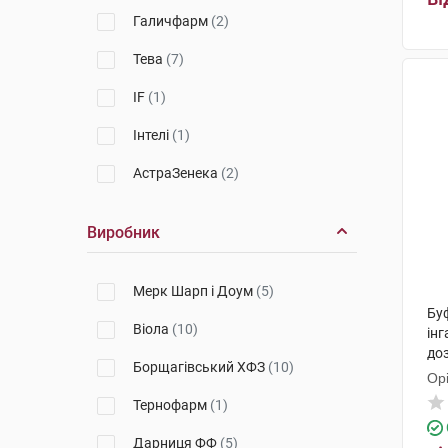
Галичфарм
(2)
Тева
(7)
IF
(1)
Інтелі
(1)
АстраЗенека
(2)
Виробник
Мерк Шарп і Доум
(5)
Бу
Віола
(10)
інг
доз
Борщагівський ХФЗ
(10)
Ор
Тернофарм
(1)
Дарниця ФФ
(5)