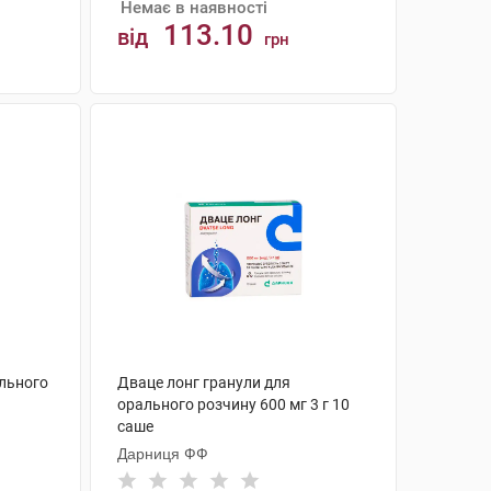
Немає в наявності
113.10
від
грн
АНАЛОГИ
ального
Дваце лонг гранули для
орального розчину 600 мг 3 г 10
саше
Дарниця ФФ