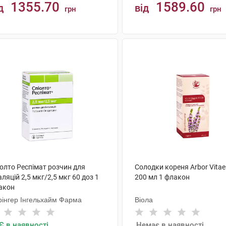
1355.70
1589.60
д
від
грн
грн
КУПИТИ
КУПИТИ
іолто Респімат розчин для
Солодки кореня Arbor Vitae
аляцій 2,5 мкг/2,5 мкг 60 доз 1
200 мл 1 флакон
акон
рінгер Інгельхайм Фарма
Віола
Є в наявності
Немає в наявності