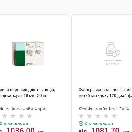
рива порошок для інгаляцій,
Фостер аерозоль для інгаля
рді капсули 18 мкг 30 шт
мкг/6 мкг/дозу 120 доз 1 
рінгер Інгельхайм Фарма
К'єзі Фармас'ютікелз ГмбХ
Є в наявності
Є в наявності
1036.00
1081.70
д
від