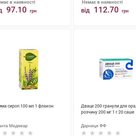
має в наявності
Немає в наявності
97.10
112.70
д
від
грн
грн
АНАЛОГИ
АНАЛОГИ
мма сироп 100 мл 1 флакон
Дваце 200 гранули для ор
розчину 200 мг 1 г 20 саше
анта Медікеар
Дарниця ФФ