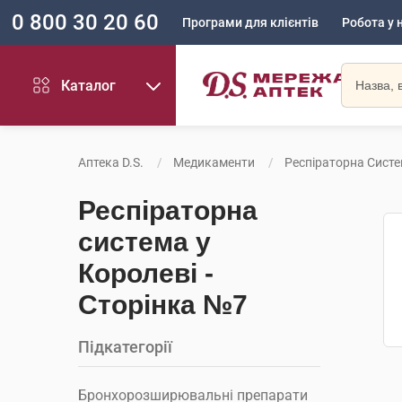
0 800 30 20 60
Програми для клієнтів
Робота у 
Каталог
Аптека D.S.
Медикаменти
Респіраторна Сист
Респіраторна
система у
Королеві -
Сторінка №7
Підкатегорії
Бронхорозширювальні препарати