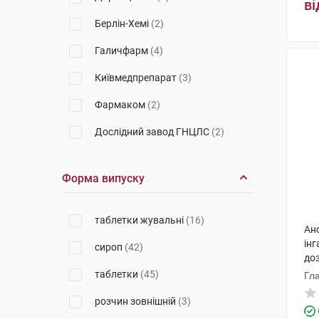
ві
Берлін-Хемі
(2)
Галичфарм
(4)
Київмедпрепарат
(3)
Фармаком
(2)
Дослідний завод ГНЦЛС
(2)
Кусум Фарм
(1)
Форма випуску
Здоров'я ФК
(1)
Ніко
(1)
таблетки жувальні
(16)
Ан
Фармак
(14)
інг
сироп
(42)
до
Гледфарм ЛТД
(4)
таблетки
(45)
Гл
Неофлора
(2)
розчин зовнішній
(3)