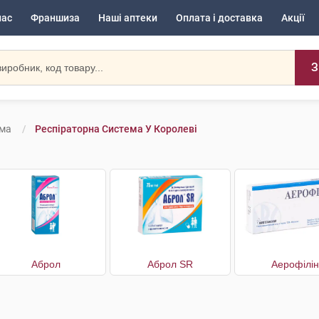
нас
Франшиза
Наші аптеки
Оплата і доставка
Акції
З
ема
Респіраторна Система У Королеві
Аброл
Аброл SR
Аерофілін