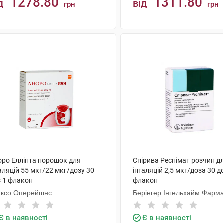
1278.80
1311.80
д
від
грн
грн
КУПИТИ
КУПИТИ
оро Елліпта порошок для
Спірива Респімат розчин д
аляцій 55 мкг/22 мкг/дозу 30
інгаляцій 2,5 мкг/доза 30 д
з 1 флакон
флакон
аксо Оперейшнс
Берінгер Інгельхайм Фарм
Є в наявності
Є в наявності