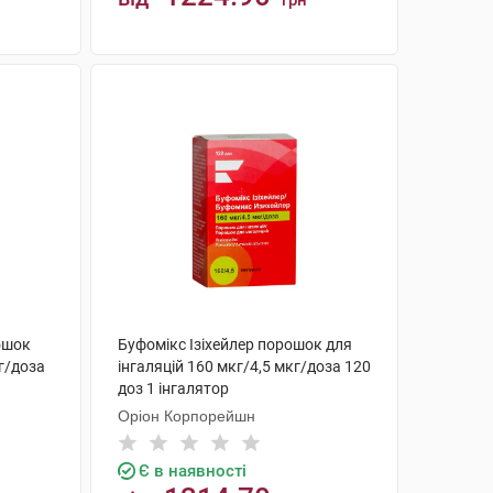
грн
КУПИТИ
ошок
Буфомікс Ізіхейлер порошок для
кг/доза
інгаляцій 160 мкг/4,5 мкг/доза 120
доз 1 інгалятор
Оріон Корпорейшн
Є в наявності