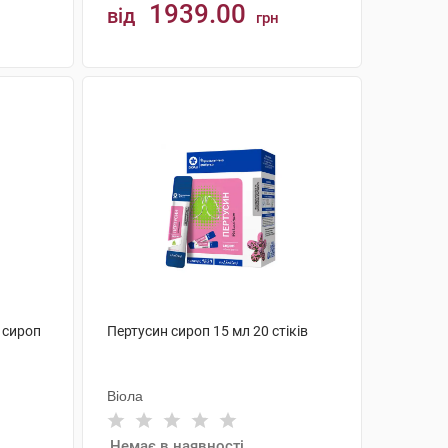
1939.00
від
грн
КУПИТИ
 сироп
Пертусин сироп 15 мл 20 стіків
Віола
Немає в наявності