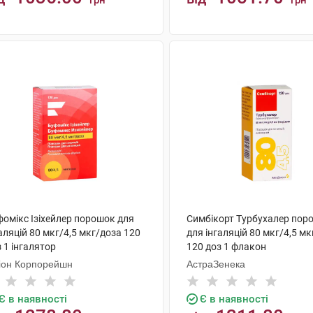
грн
грн
КУПИТИ
КУПИТИ
фомікс Ізіхейлер порошок для
Симбікорт Турбухалер пор
аляцій 80 мкг/4,5 мкг/доза 120
для інгаляцій 80 мкг/4,5 м
 1 інгалятор
120 доз 1 флакон
іон Корпорейшн
АстраЗенека
Є в наявності
Є в наявності