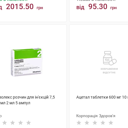
2015.50
95.30
д
від
грн
грн
АНАЛОГИ
КУПИТИ
олекс розчин для ін'єкцій 7,5
Ацетал таблетки 600 мг 10
/мл 2 мл 5 ампул
о
Корпорація Здоров'я