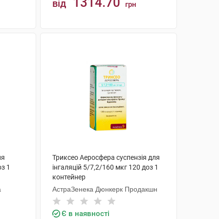
1314.70
від
грн
КУПИТИ
ля
Триксео Аеросфера суспензія для
оз 1
інгаляцій 5/7,2/160 мкг 120 доз 1
контейнер
а
АстраЗенека Дюнкерк Продакшн
Є в наявності