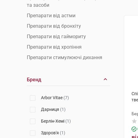
та засоби
Препарати від астми
Препарати від бронхіту
Препарати від гаймориту
Препарати від хропіння
Препарати стимулюючі дихання
Бренд
Спі
Arbor Vitae
(7)
тве
Дарниця
(1)
Бе
Берлін-Хемі
(1)
Здоров'я
(1)
ві