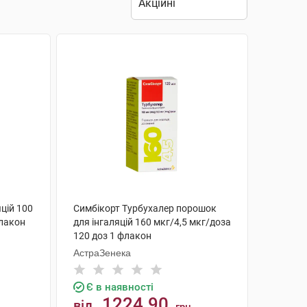
цій 100
Симбікорт Турбухалер порошок
флакон
для інгаляцій 160 мкг/4,5 мкг/доза
120 доз 1 флакон
АстраЗенека
Є в наявності
1224.90
від