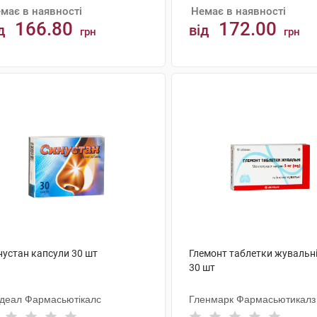
має в наявності
Немає в наявності
166.80
172.00
д
від
грн
грн
АНАЛОГИ
АНАЛОГИ
нустан капсули 30 шт
Глемонт таблетки жувальні
30 шт
одеал Фармасьютікалс
Гленмарк Фармасьютикалз