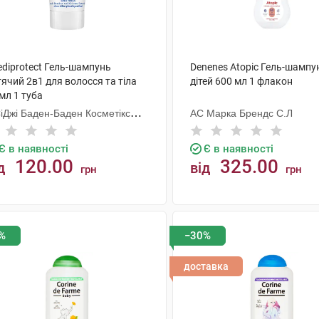
ediprotect Гель-шампунь
Denenes Atopic Гель-шампу
ячий 2в1 для волосся та тіла
дітей 600 мл 1 флакон
мл 1 туба
СіДжі Баден-Баден Косметікс
АС Марка Брендс С.Л
уп Гмбх
Є в наявності
Є в наявності
120.00
325.00
д
від
грн
грн
КУПИТИ
КУПИТИ
%
−30%
доставка