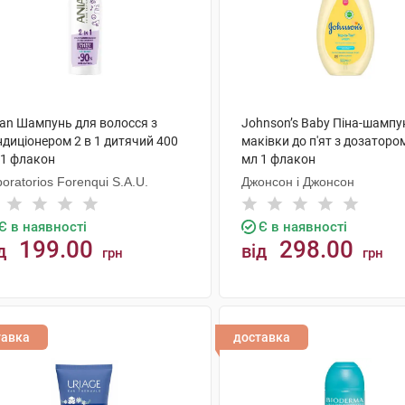
ian Шампунь для волосся з
Johnson’s Baby Піна-шампу
ндиціонером 2 в 1 дитячий 400
маківки до п'ят з дозаторо
 1 флакон
мл 1 флакон
oratorios Forenqui S.A.U.
Джонсон і Джонсон
Є в наявності
Є в наявності
199.00
298.00
д
від
грн
грн
КУПИТИ
КУПИТИ
тавка
доставка