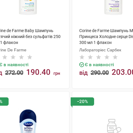
rine de Farme Baby Шампунь
Corine de Farme Шампунь М
тячий ніжний без сульфатів 250
Принцеса Холодне серце Di
 1 флакон
300 мл 1 флакон
rine De Farme
Лабораторіес Сарбек
Є в наявності
Є в наявності
190.40
203.0
д
272.00
від
290.00
грн
КУПИТИ
КУПИТИ
%
−20%