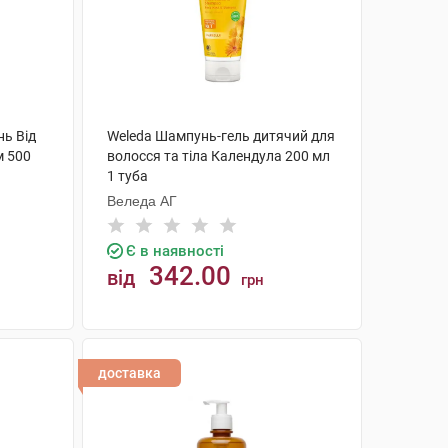
нь Від
Weleda Шампунь-гель дитячий для
м 500
волосся та тіла Календула 200 мл
1 туба
Веледа АГ
Є в наявності
342.00
від
грн
КУПИТИ
доставка