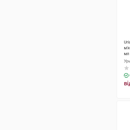
Uri
м'я
мл 
Ур
ві