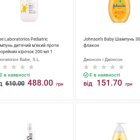
e Laboratorios Pediatric
Johnson’s Baby Шампунь 30
мпунь дитячий м'який проти
флакон
орейних кірочок 200 мл 1
акон
oratorios Babe, S.L.
Джонсон і Джонсон
Є в наявності
Є в наявності
488.00
151.70
д
610.00
від
грн
грн
КУПИТИ
КУПИТИ