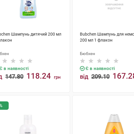
bchen Шампунь дитячий 200 мл
Bubchen Шампунь для нем
флакон
200 мл 1 флакон
бхен
Бюбхен
Є в наявності
Є в наявності
118.24
167.2
д
147.80
від
209.10
грн
КУПИТИ
КУПИТИ
%