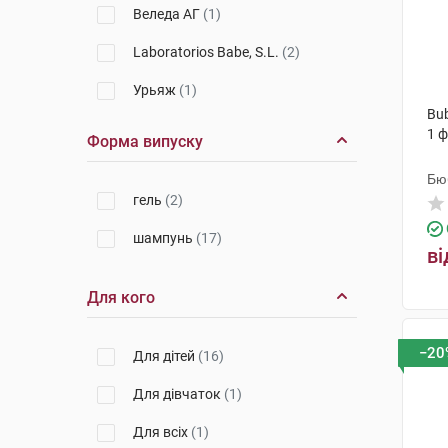
Веледа АГ
(1)
Laboratorios Babe, S.L.
(2)
Урьяж
(1)
Bu
Лабораторія Біодерма
(1)
1 
Форма випуску
Апівіта С.А.
(1)
Бю
гель
(2)
шампунь
(17)
ві
Для кого
−20
Для дітей
(16)
Для дівчаток
(1)
Для всіх
(1)