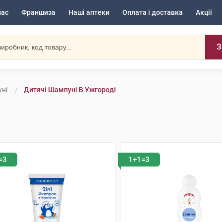
нас
Франшиза
Наші аптеки
Оплата і доставка
Акції
З
ні
Дитячі Шампуні В Ужгороді
=3
1+1=3