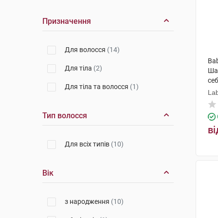
Призначення
Для волосся
(14)
Bab
Для тіла
(2)
Ша
себ
Для тіла та волосся
(1)
фл
Lab
Тип волосся
ві
Для всіх типів
(10)
Вік
з народження
(10)