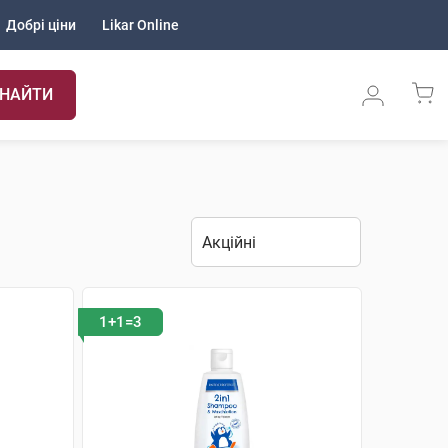
Добрі ціни
Likar Online
НАЙТИ
1+1=3