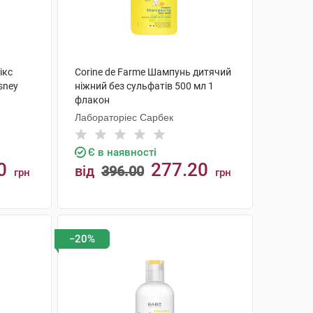
ікс
Corine de Farme Шампунь дитячий
sney
ніжний без сульфатів 500 мл 1
флакон
Лабораторіес Сарбек
Є в наявності
0
277.20
від
396.00
грн
грн
КУПИТИ
−20%