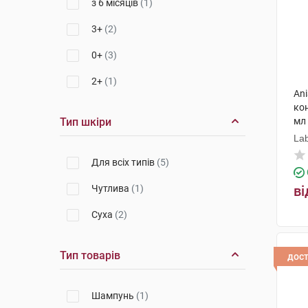
з 6 місяців
(1)
3+
(2)
0+
(3)
2+
(1)
An
ко
Тип шкіри
мл
Lab
Для всіх типів
(5)
Чутлива
(1)
ві
Суха
(2)
Тип товарів
дос
Шампунь
(1)