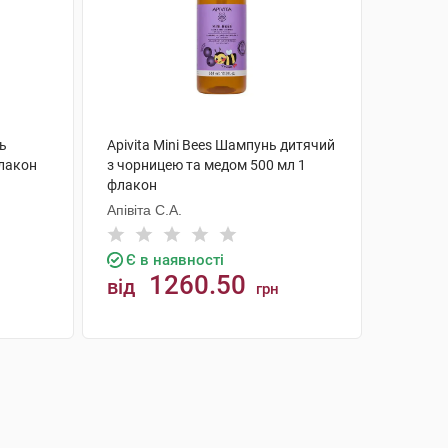
ь
Apivita Mini Bees Шампунь дитячий
флакон
з чорницею та медом 500 мл 1
флакон
Апівіта С.А.
Є в наявності
1260.50
від
грн
КУПИТИ