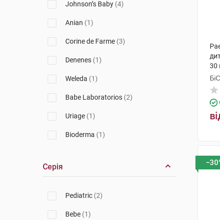
Johnson’s Baby
(4)
Anian
(1)
Corine de Farme
(3)
Pa
дит
Denenes
(1)
30 
Бі
Weleda
(1)
Гр
Babe Laboratorios
(2)
ві
Uriage
(1)
Bioderma
(1)
Apivita
(1)
−30
Серія
Pediatric
(2)
Bebe
(1)