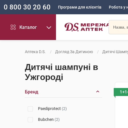
0 800 30 20 60
Програми для клієнтів
Робота у 
Каталог
Аптека D.S.
Догляд За Дитиною
Дитячі Шампу
Дитячі шампуні в
Ужгороді
Бренд
1+1
Paediprotect
(2)
Bubchen
(2)