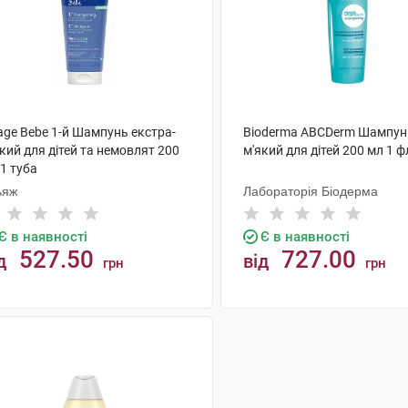
age Bebe 1-й Шампунь екстра-
Bioderma ABCDerm Шампун
кий для дітей та немовлят 200
м'який для дітей 200 мл 1 
1 туба
ьяж
Лабораторія Біодерма
Є в наявності
Є в наявності
527.50
727.00
д
від
грн
грн
КУПИТИ
КУПИТИ