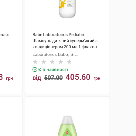
овлят
Babe Laboratorios Pediatric
Шампунь дитячий суперм'який з
кондиціонером 200 мл 1 флакон
Laboratorios Babe, S.L.
Є в наявності
8
405.60
від
507.00
грн
грн
КУПИТИ