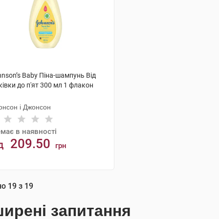
nson’s Baby Піна-шампунь Від
івки до п'ят 300 мл 1 флакон
онсон і Джонсон
має в наявності
209.50
д
грн
АНАЛОГИ
но
19
з
19
ирені запитання