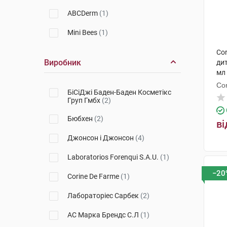
ABCDerm
(1)
Mini Bees
(1)
Co
Виробник
ди
мл
Co
БіСіДжі Баден-Баден Косметікс
Груп Гмбх
(2)
Бюбхен
(2)
ві
Джонсон і Джонсон
(4)
Laboratorios Forenqui S.A.U.
(1)
−20
Corine De Farme
(1)
Лабораторіес Сарбек
(2)
АС Марка Брендс С.Л
(1)