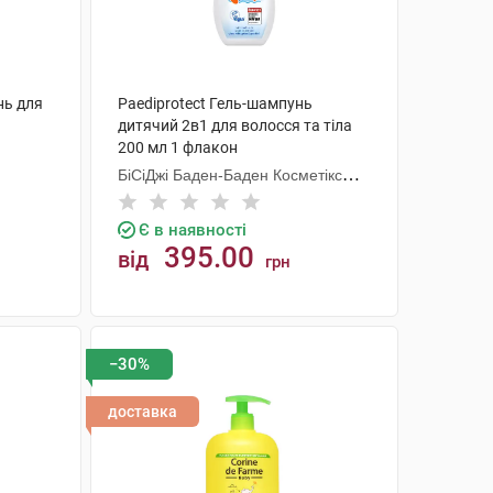
нь для
Paediprotect Гель-шампунь
дитячий 2в1 для волосся та тіла
200 мл 1 флакон
БіСіДжі Баден-Баден Косметікс
Груп Гмбх
Є в наявності
395.00
від
грн
КУПИТИ
−30%
доставка