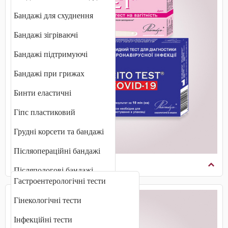
Бандажі для схуднення
Бандажі зігріваючі
Бандажі підтримуючі
Бандажі при грижах
Бинти еластичні
Гіпс пластиковий
Грудні корсети та бандажі
Післяопераційні бандажі
Діагностичні тести
Післяпологові бандажі
Гастроентерологічні тести
Плечові бандажі
Гінекологічні тести
Променевозап'ястні бандажі
Інфекційні тести