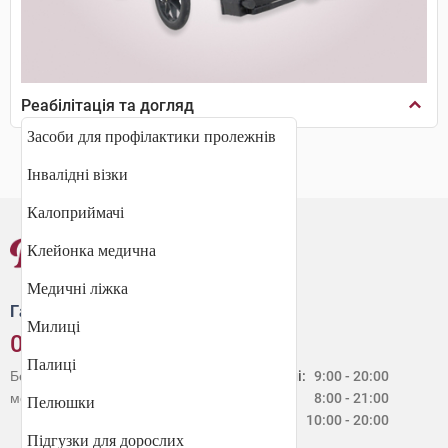
Реабілітація та догляд
Засоби для профілактики пролежнів
Інвалідні візки
Калоприймачі
Клейонка медична
Медичні ліжка
Гаряча лінія
Милиці
0 800 30 20 60
Палиці
Безкоштовно зі стаціонарних і
Будні:
9:00 - 20:00
мобільних телефонів в Україні
Сб:
8:00 - 21:00
Пелюшки
Нд:
10:00 - 20:00
Підгузки для дорослих