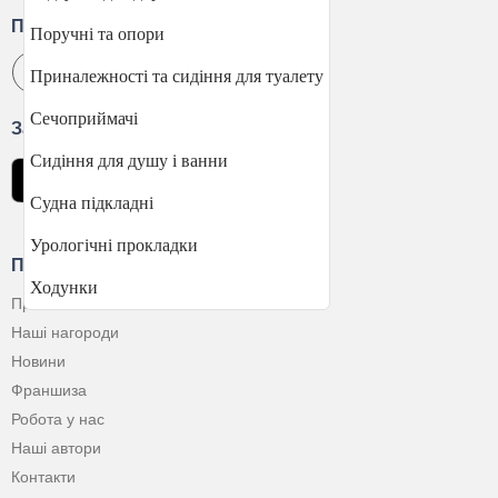
Приєднуйтесь
Поручні та опори
Приналежності та сидіння для туалету
Сечоприймачі
Завантажити застосунок
Сидіння для душу і ванни
Судна підкладні
Урологічні прокладки
Про Компанію
Ходунки
Про нас
Наші нагороди
Новини
Франшиза
Робота у нас
Наші автори
Контакти