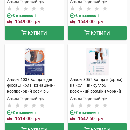
чорний 1 шт
чорний 1 шт
Алком Торговий дім
Алком Торговий дім
Є в наявності
Є в наявності
1549.00
грн
1549.00
грн
від
від
КУПИТИ
КУПИТИ
Алком 4038 Бандаж для
Алком 3052 Бандаж (ортез)
фіксації колінної чашечки
на колінний суглоб
неопреновий розмір 6
роз'ємний розмір 4 чорний 1
чорний 1 шт
шт
Алком Торговий дім
Алком Торговий дім
Є в наявності
Є в наявності
1614.00
грн
1642.50
грн
від
від
КУПИТИ
КУПИТИ