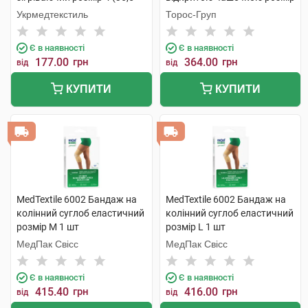
39) 1 шт
3 бежевий 1 шт
Укрмедтекстиль
Торос-Груп
Є в наявності
Є в наявності
177.00
грн
364.00
грн
від
від
КУПИТИ
КУПИТИ
MedTextile 6002 Бандаж на
MedTextile 6002 Бандаж на
колінний суглоб еластичний
колінний суглоб еластичний
розмір M 1 шт
розмір L 1 шт
МедПак Свісс
МедПак Свісс
Є в наявності
Є в наявності
415.40
грн
416.00
грн
від
від