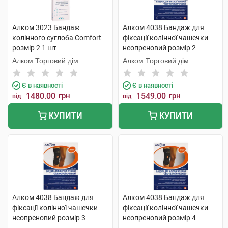
Алком 3023 Бандаж
Алком 4038 Бандаж для
колінного суглоба Comfort
фіксації колінної чашечки
розмір 2 1 шт
неопреновий розмір 2
чорний 1 шт
Алком Торговий дім
Алком Торговий дім
Є в наявності
Є в наявності
1480.00
грн
1549.00
грн
від
від
КУПИТИ
КУПИТИ
Алком 4038 Бандаж для
Алком 4038 Бандаж для
фіксації колінної чашечки
фіксації колінної чашечки
неопреновий розмір 3
неопреновий розмір 4