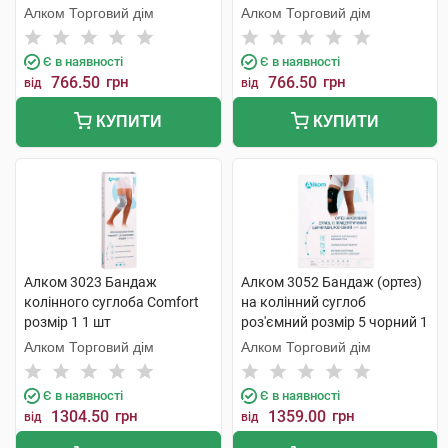
Алком Торговий дім
Алком Торговий дім
Є в наявності
Є в наявності
766.50
грн
766.50
грн
від
від
КУПИТИ
КУПИТИ
Алком 3023 Бандаж
Алком 3052 Бандаж (ортез)
колінного суглоба Comfort
на колінний суглоб
розмір 1 1 шт
роз'ємний розмір 5 чорний 1
шт
Алком Торговий дім
Алком Торговий дім
Є в наявності
Є в наявності
1304.50
грн
1359.00
грн
від
від