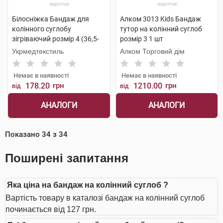
Білосніжка Бандаж для
Алком 3013 Kids Бандаж
колінного суглобу
тутор на колінний суглоб
зігріваючий розмір 4 (36,5-
розмір 3 1 шт
39,0см) 1 шт
Укрмедтекстиль
Алком Торговий дім
Немає в наявності
Немає в наявності
178.20
грн
1210.00
грн
від
від
АНАЛОГИ
АНАЛОГИ
Показано
34
з
34
Поширені запитання
Яка ціна на бандаж на колінний суглоб ?
Вартість товару в каталозі бандаж на колінний суглоб
починається від 127 грн.