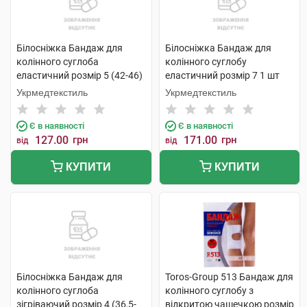
Білосніжка Бандаж для
Білосніжка Бандаж для
колінного суглоба
колінного суглобу
еластичний розмір 5 (42-46)
еластичний розмір 7 1 шт
1 шт
Укрмедтекстиль
Укрмедтекстиль
Є в наявності
Є в наявності
127.00
грн
171.00
грн
від
від
КУПИТИ
КУПИТИ
Білосніжка Бандаж для
Toros-Group 513 Бандаж для
колінного суглоба
колінного суглобу з
зігріваючий розмір 4 (36,5-
відкритою чашечкою розмір