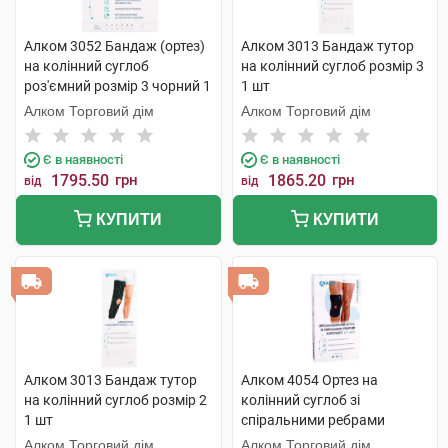
Алком 3052 Бандаж (ортез)
Алком 3013 Бандаж тутор
на колінний суглоб
на колінний суглоб розмір 3
роз'ємний розмір 3 чорний 1
1 шт
шт
Алком Торговий дім
Алком Торговий дім
Є в наявності
Є в наявності
1795.50
грн
1865.20
грн
від
від
КУПИТИ
КУПИТИ
Алком 3013 Бандаж тутор
Алком 4054 Ортез на
на колінний суглоб розмір 2
колінний суглоб зі
1 шт
спіральними ребрами
жорсткості 1 шт
Алком Торговий дім
Алком Торговий дім