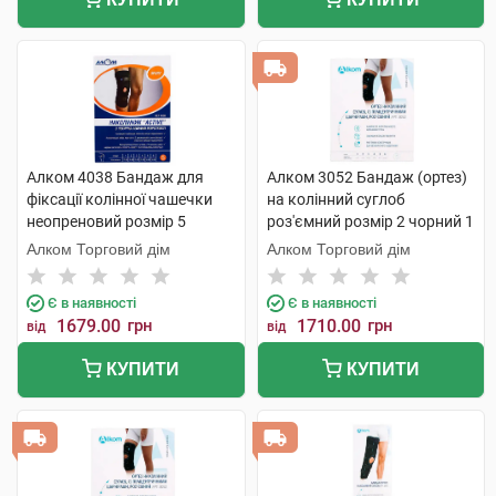
Алком 4038 Бандаж для
Алком 3052 Бандаж (ортез)
фіксації колінної чашечки
на колінний суглоб
неопреновий розмір 5
роз'ємний розмір 2 чорний 1
чорний 1 шт
шт
Алком Торговий дім
Алком Торговий дім
Є в наявності
Є в наявності
1679.00
грн
1710.00
грн
від
від
КУПИТИ
КУПИТИ