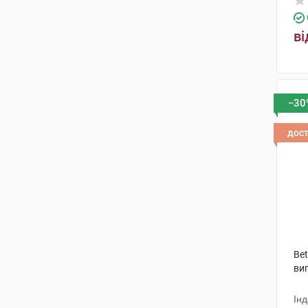
ві
−30
дос
Be
виг
Інд