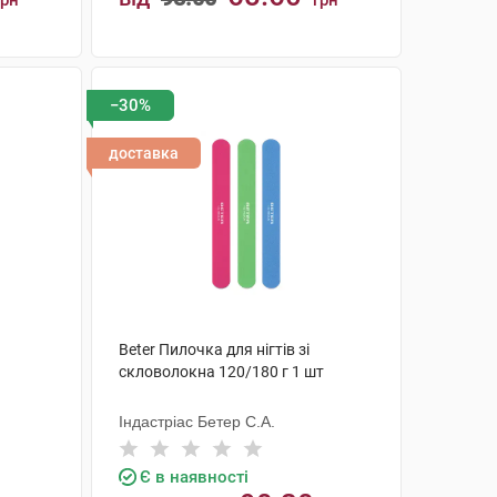
грн
грн
КУПИТИ
−30%
доставка
Beter Пилочка для нігтів зі
скловолокна 120/180 г 1 шт
Індастріас Бетер С.А.
Є в наявності