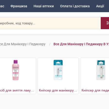
нас
Франшиза
Наші аптеки
Оплата і доставка
Акції
З
се Для Манікюру І Педикюру
Все Для Манікюру І Педикюру В 
Засіб для зняття лаку з рициновою олією
Кніпсер для манікюру хромований з пилочкою вигнутий кінчик