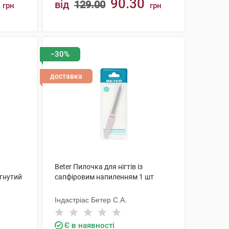
90.30
від
129.00
грн
грн
КУПИТИ
−30%
доставка
Beter Пилочка для нігтів із
гнутий
сапфіровим напиленням 1 шт
Індастріас Бетер С.А.
Є в наявності