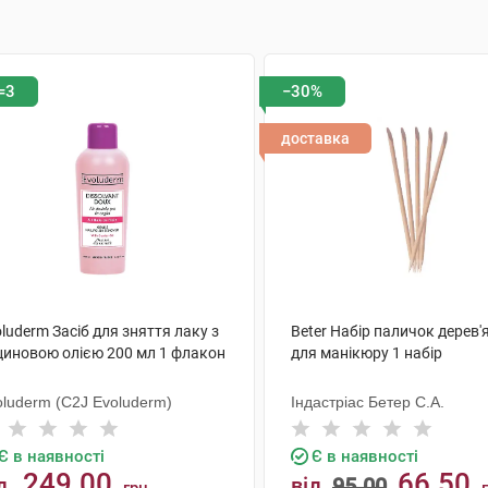
=3
−30%
доставка
luderm Засіб для зняття лаку з
Beter Набір паличок дерев'
циновою олією 200 мл 1 флакон
для манікюру 1 набір
oluderm (C2J Evoluderm)
Індастріас Бетер С.А.
Є в наявності
Є в наявності
249.00
66.50
д
від
95.00