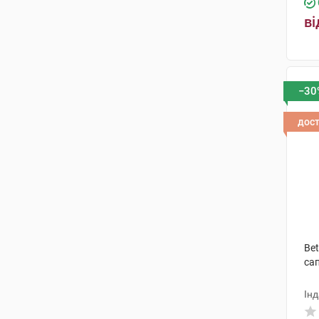
ві
−30
дос
Bet
са
Інд