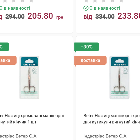
Є в наявності
Є в наявності
205.80
233.8
д
294.00
від
334.00
грн
КУПИТИ
КУПИТИ
%
−30%
тавка
доставка
ter Ножиці хромовані манікюрні
Beter Ножиці манікюрні хр
нутий кінчик 1 шт
для кутикули вигнутий кінч
астріас Бетер С.А.
Індастріас Бетер С.А.