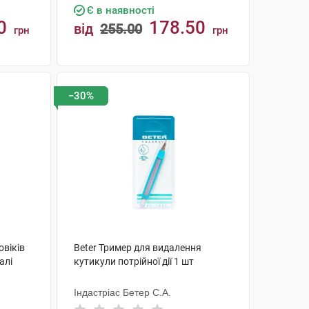
Є в наявності
0
178.50
від
255.00
грн
грн
КУПИТИ
−30%
овіків
Beter Тример для видалення
алі
кутикули потрійної дії 1 шт
Індастріас Бетер С.А.