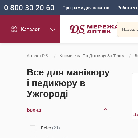
0 800 30 20 60
Програми для клієнтів
Робота у 
Каталог
Аптека D.S.
Косметика По Догляду За Тілом
В
Все для манікюру
і педикюру в
Ужгороді
Бренд
Beter
(21)