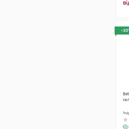
ві
−30
Bet
ск
Інд