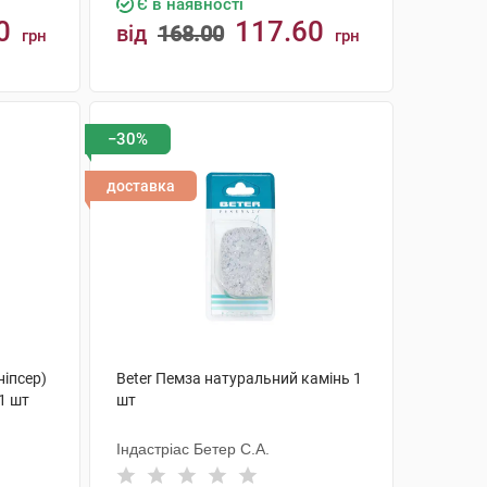
Є в наявності
0
117.60
від
168.00
грн
грн
КУПИТИ
−30%
доставка
ніпсер)
Beter Пемза натуральний камінь 1
1 шт
шт
Індастріас Бетер С.А.