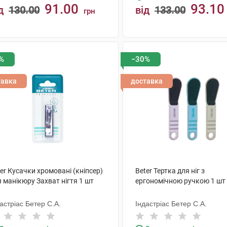
91.00
93.10
д
130.00
від
133.00
грн
КУПИТИ
КУПИТИ
%
−30%
тавка
доставка
er Кусачки хромовані (кніпсер)
Beter Тертка для ніг з
 манікюру Захват нігтя 1 шт
ергономічною ручкою 1 шт
астріас Бетер С.А.
Індастріас Бетер С.А.