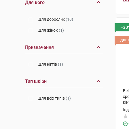
Для кого
Для дорослих
(10)
−30
Для жінок
(1)
дос
Призначення
Для нігтів
(1)
Тип шкіри
Bet
хр
Для всіх типів
(1)
кін
Інд