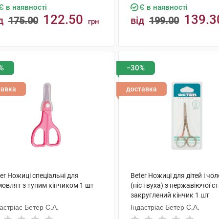
Є в наявності
Є в наявності
122.50
139.3
д
175.00
від
199.00
грн
КУПИТИ
КУПИТИ
%
−30%
тавка
доставка
er Ножиці спеціальні для
Beter Ножиці для дітей і чол
мовлят з тупим кінчиком 1 шт
(ніс і вуха) з нержавіючої ст
закруглений кінчик 1 шт
астріас Бетер С.А.
Індастріас Бетер С.А.