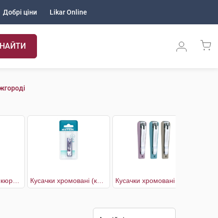
Добрі ціни
Likar Online
НАЙТИ
Ужгороді
Кніпсер для педикюру хромований вигнутий кінчик
Кусачки хромовані (кніпсер) для манікюру Захват нігтя
Кусачки хромовані (кніпсер) для педикюру Захват нігтя