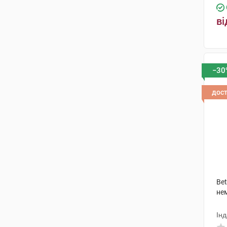
ві
−30
дос
Bet
не
Інд