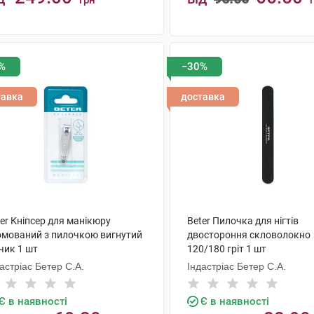
грн
КУПИТИ
КУПИТИ
%
−30%
тавка
доставка
er Кніпсер для манікюру
Beter Пилочка для нігтів
омований з пилочкою вигнутий
двостороння скловолокно
чик 1 шт
120/180 гріт 1 шт
астріас Бетер С.А.
Індастріас Бетер С.А.
Є в наявності
Є в наявності