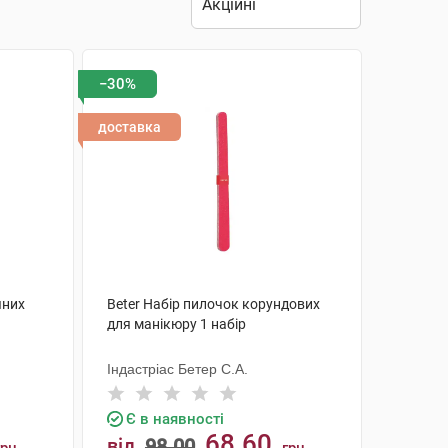
−30%
доставка
яних
Beter Набір пилочок корундових
для манікюру 1 набір
Індастріас Бетер С.А.
Є в наявності
68.60
від
98.00