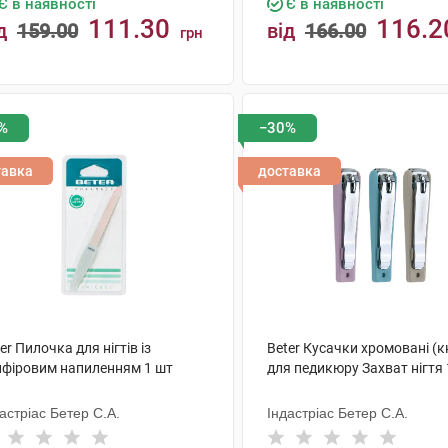
Є в наявності
Є в наявності
111.30
116.2
д
159.00
від
166.00
грн
КУПИТИ
КУПИТИ
%
−30%
тавка
доставка
er Пилочка для нігтів із
Beter Кусачки хромовані (к
пфіровим напиленням 1 шт
для педикюру Захват нігтя 
астріас Бетер С.А.
Індастріас Бетер С.А.