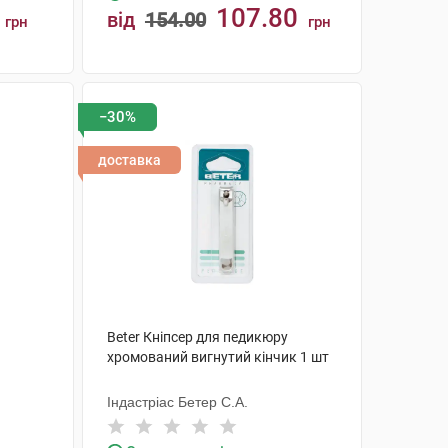
107.80
від
154.00
грн
грн
КУПИТИ
−30%
доставка
Beter Кніпсер для педикюру
хромований вигнутий кінчик 1 шт
Індастріас Бетер С.А.