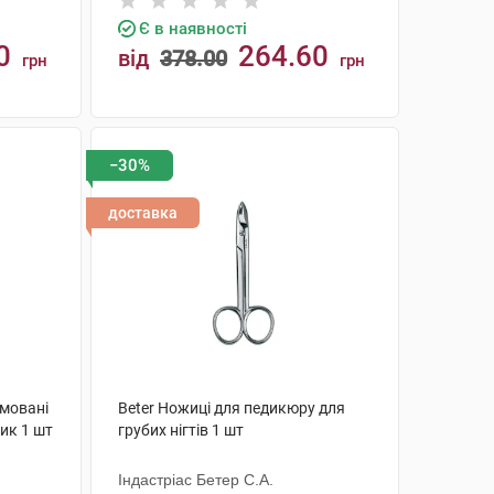
Є в наявності
0
264.60
від
378.00
грн
грн
КУПИТИ
−30%
доставка
омовані
Beter Ножиці для педикюру для
ик 1 шт
грубих нігтів 1 шт
Індастріас Бетер С.А.