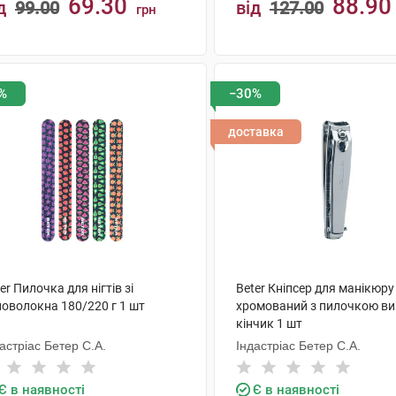
69.30
88.90
д
99.00
від
127.00
грн
КУПИТИ
КУПИТИ
%
−30%
доставка
er Пилочка для нігтів зі
Beter Кніпсер для манікюру
ловолокна 180/220 г 1 шт
хромований з пилочкою ви
кінчик 1 шт
астріас Бетер С.А.
Індастріас Бетер С.А.
Є в наявності
Є в наявності