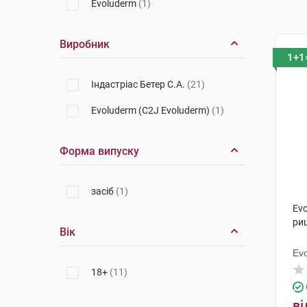
Evoluderm
(1)
Виробник
1+1
Індастріас Бетер С.А.
(21)
Evoluderm (C2J Evoluderm)
(1)
Форма випуску
засіб
(1)
Evo
ри
Вік
Ev
18+
(11)
ві