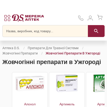
Аптека D.S.
Препарати Для Травної Системи
Жовчогінні Препарати
Жовчогінні Препарати В Ужгороді
Жовчогінні препарати в Ужгороді
Алохол
Артижель
Артиш