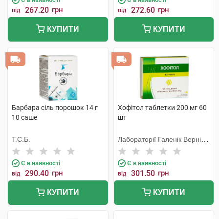
267.20
грн
272.60
грн
від
від
КУПИТИ
КУПИТИ
Барбара сіль порошок 14 г
Хофітол таблетки 200 мг 60
10 саше
шт
Т.С.Б.
Лабораторії Галенік Вернін/
Франція
Є в наявності
Є в наявності
290.40
грн
301.50
грн
від
від
КУПИТИ
КУПИТИ