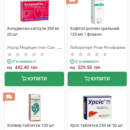
Холудексан капсули 300 мг
Хофітол розчин оральний
20 шт
120 мл 1 флакон
Уорлд Медицин Ілач Сан. Ве
Лабораторії Роза-Фітофарма
Тідж
Є в наявності
Є в наявності
442.40
грн
529.50
грн
від
від
КУПИТИ
КУПИТИ
Холівер таблетки 100 шт
Урсіс таблетки 250 мг 50 шт