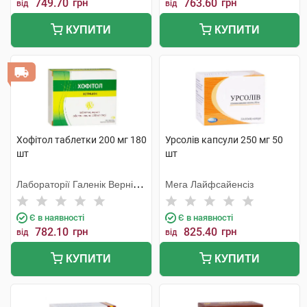
749.70
грн
763.60
грн
від
від
КУПИТИ
КУПИТИ
Хофітол таблетки 200 мг 180
Урсолів капсули 250 мг 50
шт
шт
Лабораторії Галенік Вернін/
Мега Лайфсайенсіз
Франція
Є в наявності
Є в наявності
782.10
грн
825.40
грн
від
від
КУПИТИ
КУПИТИ