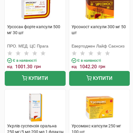
Урсосан форте капсули 500
Урсоност капсули 300 мг 50
мг 30 шт
шт
ПРО. МЕД. ЦС Прага
Евертоджен Лайф Саєнсиз
Є в наявності
Є в наявності
1001.30
грн
1042.20
грн
від
від
КУПИТИ
КУПИТИ
Укрлів суспензія оральна
Урсомакс капсули 250 мг
250 мг/5 мл 200 мл 1 флакон
100 шт