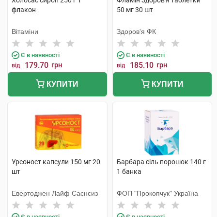
Холосас сироп 250 г 1
Фламін Здоров'я таблетки
флакон
50 мг 30 шт
Вітаміни
Здоров'я ФК
Є в наявності
Є в наявності
179.70
грн
185.10
грн
від
від
КУПИТИ
КУПИТИ
Урсоност капсули 150 мг 20
Барбара сіль порошок 140 г
шт
1 банка
Евертоджен Лайф Саєнсиз
ФОП "Прокопчук" Україна
Є в наявності
Є в наявності