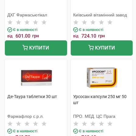
ДХГ Фармасьютікал
Київський вітамінний завод
Є в наявності
Є в наявності
601.00
грн
724.10
грн
від
від
КУПИТИ
КУПИТИ
Де-Таура таблетки 30 шт
Урсосан капсули 250 мг 50
шт
Фармафлор с.р.л.
ПРО. МЕД. ЦС Прага
Є в наявності
Є в наявності