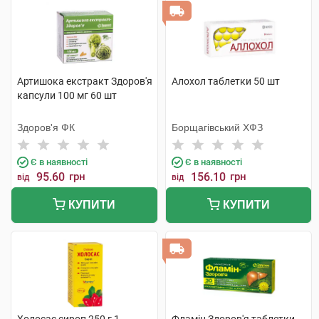
Артишока екстракт Здоров'я
Алохол таблетки 50 шт
капсули 100 мг 60 шт
Здоров'я ФК
Борщагівський ХФЗ
Є в наявності
Є в наявності
95.60
грн
156.10
грн
від
від
КУПИТИ
КУПИТИ