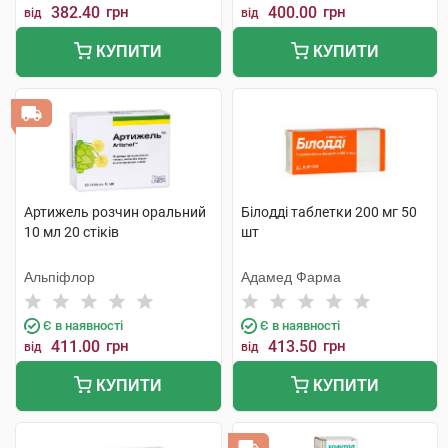
382.40
грн
400.00
грн
від
від
КУПИТИ
КУПИТИ
Артижель розчин оральний
Білодді таблетки 200 мг 50
10 мл 20 стіків
шт
Альпіфлор
Адамед Фарма
Є в наявності
Є в наявності
411.00
грн
413.50
грн
від
від
КУПИТИ
КУПИТИ