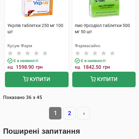
Укрлів таблетки 250 мг 100
пмс-Урсодіол таблетки 500
шт
мг 50 шт
Кусум Фарм
Фармасайнс
Є в наявності
Є в наявності
1598.90
грн
1842.50
грн
від
від
КУПИТИ
КУПИТИ
Показано
36
з
45
1
2
›
Поширені запитання