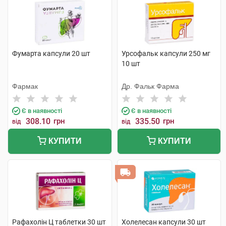
Фумарта капсули 20 шт
Урсофальк капсули 250 мг
10 шт
Фармак
Др. Фальк Фарма
Є в наявності
Є в наявності
308.10
грн
335.50
грн
від
від
КУПИТИ
КУПИТИ
Рафахолін Ц таблетки 30 шт
Холелесан капсули 30 шт