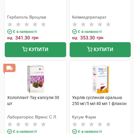
Гербаполь Вроцлав
Київмедпрепарат
Є в наявності
Є в наявності
341.30
грн
353.30
грн
від
від
КУПИТИ
КУПИТИ
Холоплант-Тау капсули 30
Укрлів суспензія оральна
шт
250 мг/5 мл 40 мл 1 флакон
Лабораторіос Віренс С.Л.
Кусум Фарм
Є в наявності
Є в наявності