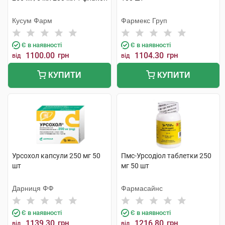
Кусум Фарм
Фармекс Груп
Є в наявності
Є в наявності
1100.00
грн
1104.30
грн
від
від
КУПИТИ
КУПИТИ
Урсохол капсули 250 мг 50
Пмс-Урсодіол таблетки 250
шт
мг 50 шт
Дарниця ФФ
Фармасайнс
Є в наявності
Є в наявності
1139.30
грн
1216.80
грн
від
від