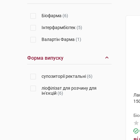
Біофарма
(6)
Інтерфармбіотек
(5)
Валартін Фарма
(1)
Форма випуску
супозиторії ректальні
(6)
ліофілізат для розчину для
ін'єкцій
(6)
Лаф
15
Бі
ві