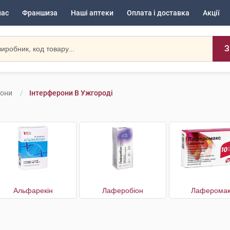
нас
Франшиза
Наші аптеки
Оплата і доставка
Акції
З
рони
Інтерферони В Ужгороді
Альфарекін
Лаферобіон
Лаферомак