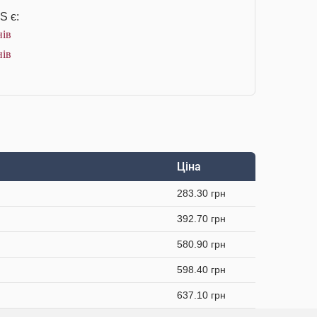
S є:
нів
нів
Ціна
283.30 грн
392.70 грн
580.90 грн
598.40 грн
637.10 грн