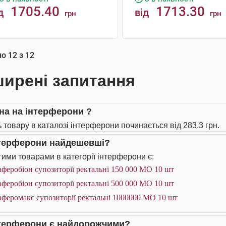
1705.40
1713.30
д
від
грн
грн
КУПИТИ
КУПИТИ
но
12
з
12
ирені запитання
іна на інтерферони ?
ь товару в каталозі інтерферони починається від 283.3 грн.
нтерферони найдешевші?
ими товарами в категорії інтерферони є:
феробіон супозиторії ректальні 150 000 МО 10 шт
феробіон супозиторії ректальні 500 000 МО 10 шт
феромакс супозиторії ректальні 1000000 МО 10 шт
нтерферони є найдорожчими?