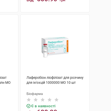
грн
КУПИТИ
ізат
Лаферобіон ліофілізат для розчину
 млн МО
для ін'єкцій 1000000 МО 10 шт
Біофарма
Є в наявності