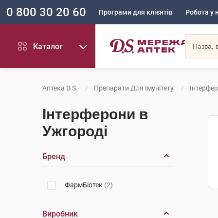
0 800 30 20 60
Програми для клієнтів
Робота у 
Каталог
Аптека D.S.
Препарати Для Імунітету
Інтерфе
Інтерферони в
Ужгороді
Бренд
ФармБіотек
(2)
Виробник