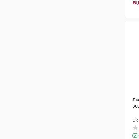
ві
Ла
30
Бі