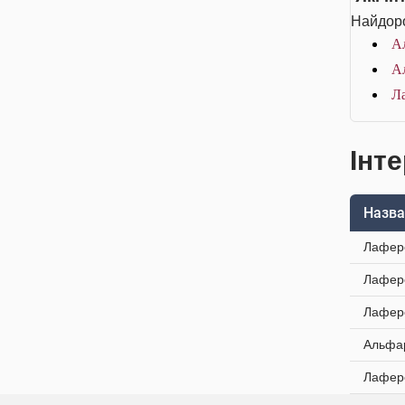
Найдоро
Ал
Ал
Ла
Інт
Назва
Лаферо
Лаферо
Лаферо
Альфар
Лаферо