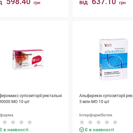
598.40
637.10
д
від
грн
грн
КУПИТИ
КУПИТИ
феромакс супозиторії ректальні
Альфарекін супозиторії рек
00000 МО 10 шт
3 млн МО 10 шт
офарма
Інтерфармбіотек
Є в наявності
Є в наявності