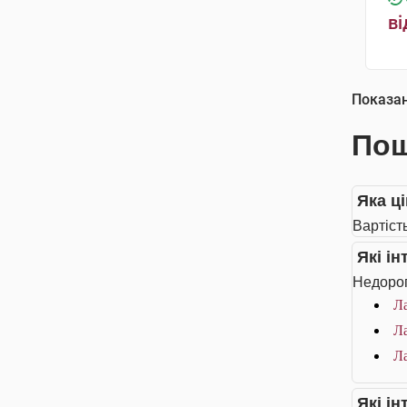
ві
Показа
Пош
Яка ц
Вартіст
Які і
Недорог
Ла
Ла
Ла
Які і