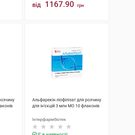
1167.90
від
грн
КУПИТИ
розчину
Альфарекін ліофілізат для розчину
лаконів
для ін'єкцій 3 млн МО 10 флаконів
Інтерфармбіотек
Є в наявності