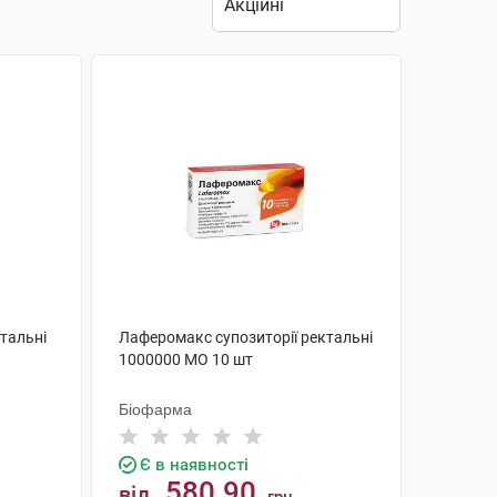
ктальні
Лаферомакс супозиторії ректальні
1000000 МО 10 шт
Біофарма
Є в наявності
580.90
від