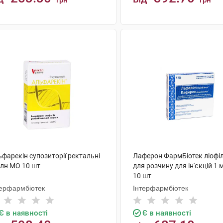
грн
грн
КУПИТИ
КУПИТИ
фарекін супозиторії ректальні
Лаферон ФармБіотек ліофіл
млн МО 10 шт
для розчину для ін'єкцій 1
10 шт
терфармбіотек
Інтерфармбіотек
Є в наявності
Є в наявності