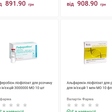
891.90
908.90
д
від
грн
грн
КУПИТИ
КУПИТИ
еробіон ліофілізат для розчину
Альфарекін ліофілізат для 
 ін'єкцій 3000000 МО 10 шт
для ін'єкцій 1 млн МО 10 ф
офарма
Валартін Фарма
Є в наявності
Є в наявності