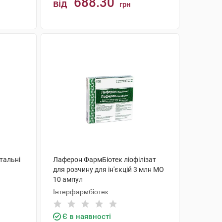
688.30
від
грн
КУПИТИ
тальні
Лаферон ФармБіотек ліофілізат
для розчину для ін'єкцій 3 млн МО
10 ампул
Інтерфармбіотек
Є в наявності