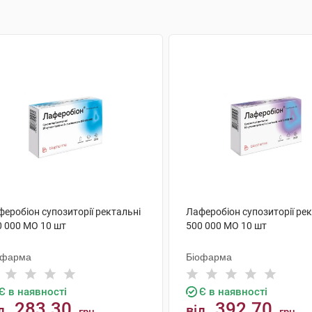
еробіон супозиторії ректальні
Лаферобіон супозиторії ре
0 000 МО 10 шт
500 000 МО 10 шт
офарма
Біофарма
Є в наявності
Є в наявності
283.30
392.70
д
від