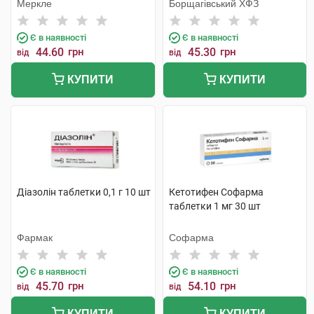
Меркле
Борщагівський ХФЗ
Є в наявності
Є в наявності
44.60
грн
45.30
грн
від
від
КУПИТИ
КУПИТИ
Діазолін таблетки 0,1 г 10 шт
Кетотифен Софарма
таблетки 1 мг 30 шт
Фармак
Софарма
Є в наявності
Є в наявності
45.70
грн
54.10
грн
від
від
КУПИТИ
КУПИТИ