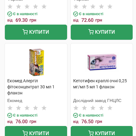
Є в наявності
Є в наявності
69.30
грн
72.60
грн
від
від
КУПИТИ
КУПИТИ
Екомед Алергіл
Кетотифен краплі очні 0,25
фітоконцентрат 30 мл 1
мг/мл 5 мл 1 флакон
флакон
Екомед
Дослідний завод ГНЦЛС
Є в наявності
Є в наявності
76.00
грн
76.50
грн
від
від
КУПИТИ
КУПИТИ