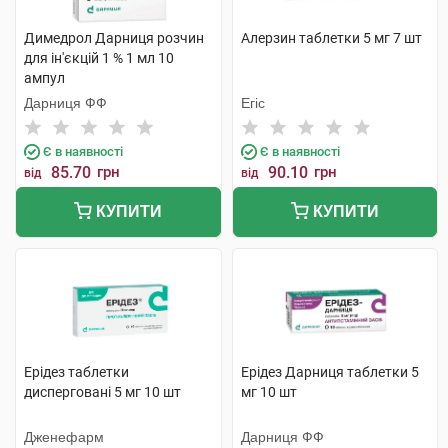
Димедрол Дарниця розчин
Алерзин таблетки 5 мг 7 шт
для ін'єкцій 1 % 1 мл 10
ампул
Дарниця ФФ
Егіс
Є в наявності
Є в наявності
85.70
грн
90.10
грн
від
від
КУПИТИ
КУПИТИ
Ерідез таблетки
Ерідез Дарниця таблетки 5
дисперговані 5 мг 10 шт
мг 10 шт
Дженефарм
Дарниця ФФ