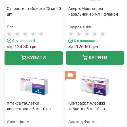
Супрастин таблетки 25 мг 20
АлергоМакс спрей
шт
назальний 15 мл 1 флакон
Егіс
Здоров'я ФК
Є в наявності
Є в наявності
124.80
грн
126.60
грн
від
від
КУПИТИ
КУПИТИ
Хітакса таблетки
Контрахіст Алерджі
дисперговані 5 мг 10 шт
таблетки 5 мг 10 шт
Дженефарм
Адамед Фарма