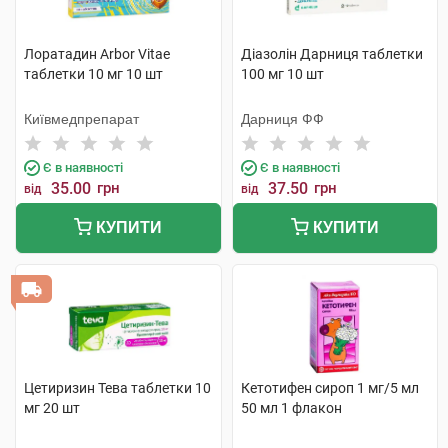
Лоратадин Arbor Vitae
Діазолін Дарниця таблетки
таблетки 10 мг 10 шт
100 мг 10 шт
Київмедпрепарат
Дарниця ФФ
Є в наявності
Є в наявності
35.00
грн
37.50
грн
від
від
КУПИТИ
КУПИТИ
Цетиризин Тева таблетки 10
Кетотифен сироп 1 мг/5 мл
мг 20 шт
50 мл 1 флакон