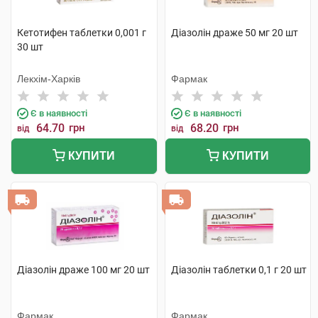
Кетотифен таблетки 0,001 г
Діазолін драже 50 мг 20 шт
30 шт
Лекхім-Харків
Фармак
Є в наявності
Є в наявності
64.70
грн
68.20
грн
від
від
КУПИТИ
КУПИТИ
Діазолін драже 100 мг 20 шт
Діазолін таблетки 0,1 г 20 шт
Фармак
Фармак