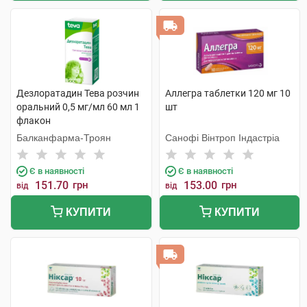
Дезлоратадин Тева розчин
Аллегра таблетки 120 мг 10
оральний 0,5 мг/мл 60 мл 1
шт
флакон
Балканфарма-Троян
Санофі Вінтроп Індастріа
Є в наявності
Є в наявності
151.70
грн
153.00
грн
від
від
КУПИТИ
КУПИТИ