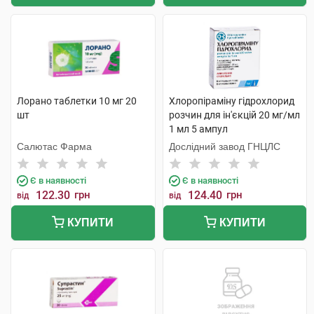
Лорано таблетки 10 мг 20
Хлоропіраміну гідрохлорид
шт
розчин для ін'єкцій 20 мг/мл
1 мл 5 ампул
Салютас Фарма
Дослідний завод ГНЦЛС
Є в наявності
Є в наявності
122.30
грн
124.40
грн
від
від
КУПИТИ
КУПИТИ