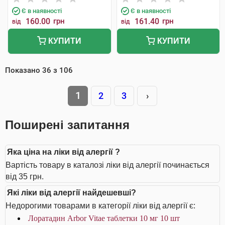
Є в наявності
Є в наявності
160.00
грн
161.40
грн
від
від
КУПИТИ
КУПИТИ
Показано
36
з
106
1
2
3
›
Поширені запитання
Яка ціна на ліки від алергії ?
Вартість товару в каталозі ліки від алергії починається
від 35 грн.
Які ліки від алергії найдешевші?
Недорогими товарами в категорії ліки від алергії є:
Лоратадин Arbor Vitae таблетки 10 мг 10 шт