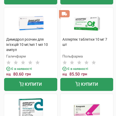
Димедрол розчин для
Аллертек таблетки 10 мг 7
ін'єкцій 10 мг/мл 1 мл 10
шт
ампул
Галичфарм
Польфарма
Є в наявності
Є в наявності
80.60
грн
85.50
грн
від
від
КУПИТИ
КУПИТИ