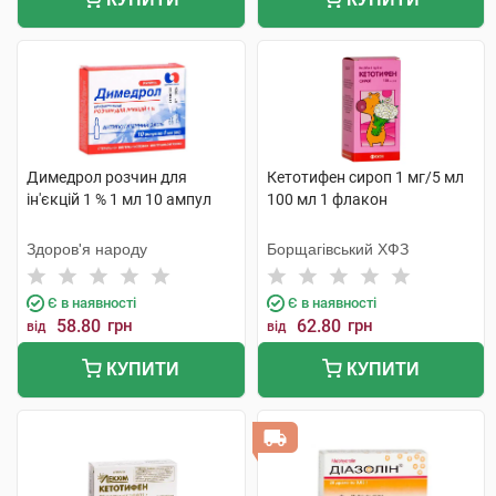
Димедрол розчин для
Кетотифен сироп 1 мг/5 мл
ін'єкцій 1 % 1 мл 10 ампул
100 мл 1 флакон
Здоров'я народу
Борщагівський ХФЗ
Є в наявності
Є в наявності
58.80
грн
62.80
грн
від
від
КУПИТИ
КУПИТИ