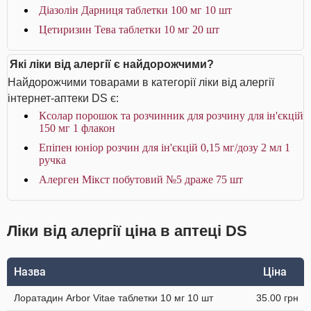
Діазолін Дарниця таблетки 100 мг 10 шт
Цетиризин Тева таблетки 10 мг 20 шт
Які ліки від алергії є найдорожчими?
Найдорожчими товарами в категорії ліки від алергії
інтернет-аптеки DS є:
Ксолар порошок та розчинник для розчину для ін'єкцій
150 мг 1 флакон
Епіпен юніор розчин для ін'єкцій 0,15 мг/дозу 2 мл 1
ручка
Алерген Мікст побутовий №5 драже 75 шт
Ліки від алергії ціна в аптеці DS
Назва
Ціна
Лоратадин Arbor Vitae таблетки 10 мг 10 шт
35.00 грн