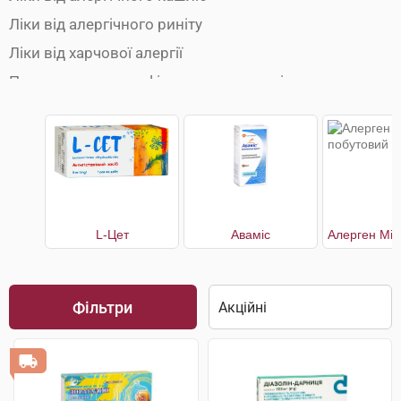
Ліки від алергічного риніту
Ліки від харчової алергії
Препарати при анафілактичному шоці
L-Цет
Аваміс
Фільтри