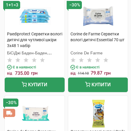
1+1=3
−30%
Paediprotect Серветки вологі
Corine de Farme Серветки
дитячі для чутливої шкіри
вологі дитячі Essential 70 шт
3х48 1 набір
БіСіДжі Баден-Баден
Corine De Farme
Косметікс Груп Гмбх
Є в наявності
Є в наявності
79.87
735.00
грн
грн
від
від
114.10
КУПИТИ
КУПИТИ
−30%