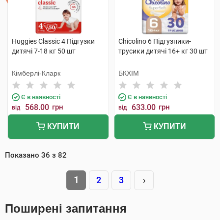
Huggies Classic 4 Підгузки
Chicolino 6 Підгузники-
дитячі 7-18 кг 50 шт
трусики дитячі 16+ кг 30 шт
Кімберлі-Кларк
БКХІМ
Є в наявності
Є в наявності
568.00
грн
633.00
грн
від
від
КУПИТИ
КУПИТИ
Показано
36
з
82
1
2
3
›
Поширені запитання