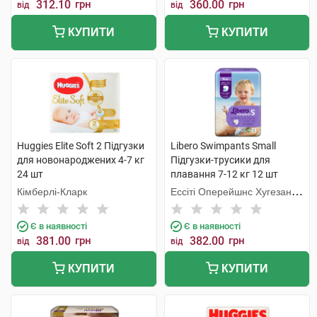
312.10
грн
360.00
грн
від
від
КУПИТИ
КУПИТИ
Huggies Elite Soft 2 Підгузки
Libero Swimpants Small
для новонароджених 4-7 кг
Підгузки-трусики для
24 шт
плавання 7-12 кг 12 шт
Кімберлі-Кларк
Ессіті Оперейшнс Хугезанд
Б.В.
Є в наявності
Є в наявності
381.00
грн
382.00
грн
від
від
КУПИТИ
КУПИТИ