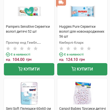
Pampers Sensitive Серветки
Huggies Pure Серветки
вологі дитячі 52 шт
вологі для новонароджених
56 шт
Проктер енд Гембл
Кімберлі-Кларк
Мануфекчурінг
Є в наявності
Є в наявності
104.00
грн
124.10
грн
від
від
КУПИТИ
КУПИТИ
Seni Soft Пелюшки 60х60 см
Canpol Babies Трусики дитячі