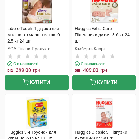
Libero Touch Підгузки для
Huggies Extra Care
малюків з малою вагою 0-
Підгузники дитячі 3-6 кг 24
2,5 кг 24 шт
шт
SCA Гігієни Продуктс
Кімберлі-Кларк
Польска
Є в наявності
Є в наявності
399.00
грн
409.00
грн
від
від
КУПИТИ
КУПИТИ
Huggies 3-4 Трусики для
Huggies Classic 3 Підгузки
купання 7-15 кг 12 шт
дитячі 4-9 кг 58 шт