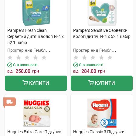
Pampers Fresh clean
Pampers Sensitive Серветки
Cерветки дитячі вологі №4 х
вологі дитячі №4 х 52 1 набір
52 1 набір
Проктер енд Гембл
Проктер енд Гембл
Мануфекчурінг
Мануфекчурінг
Є в наявності
Є в наявності
258.00
грн
284.00
грн
від
від
КУПИТИ
КУПИТИ
Huggies Extra Care Підгузки
Huggies Classic 3 Підгузки