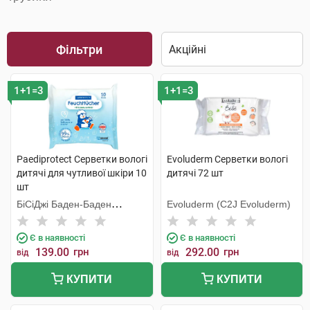
Фільтри
1+1=3
1+1=3
Paediprotect Серветки вологі
Evoluderm Серветки вологі
дитячі для чутливої шкіри 10
дитячі 72 шт
шт
БіСіДжі Баден-Баден
Evoluderm (C2J Evoluderm)
Косметікс Груп Гмбх
Є в наявності
Є в наявності
139.00
грн
292.00
грн
від
від
КУПИТИ
КУПИТИ