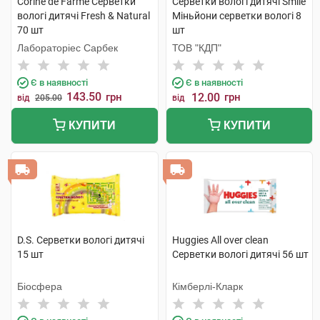
Corine de Farme Серветки
Серветки вологі дитячі Smile
вологі дитячі Fresh & Natural
Міньйони серветки вологі 8
70 шт
шт
Лабораторіес Сарбек
ТОВ "КДП"
Є в наявності
Є в наявності
143.50
грн
12.00
грн
від
205.00
від
КУПИТИ
КУПИТИ
D.S. Серветки вологі дитячі
Huggies All over clean
15 шт
Серветки вологі дитячі 56 шт
Біосфера
Кімберлі-Кларк