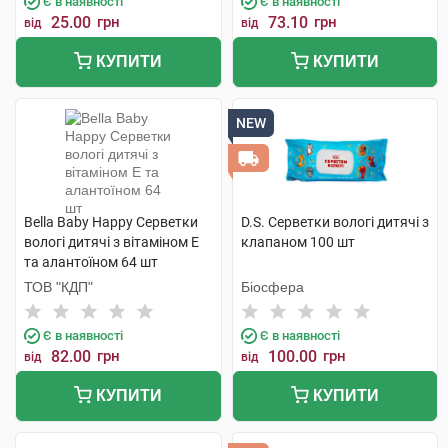
Є в наявності
Є в наявності
25.00
грн
73.10
грн
від
від
КУПИТИ
КУПИТИ
NEW
Bella Baby Happy Серветки
D.S. Серветки вологі дитячі з
вологі дитячі з вітаміном Е
клапаном 100 шт
та алантоїном 64 шт
ТОВ "КДП"
Біосфера
Є в наявності
Є в наявності
82.00
грн
100.00
грн
від
від
КУПИТИ
КУПИТИ