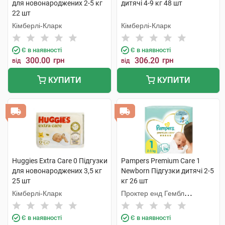
для новонароджених 2-5 кг
дитячі 4-9 кг 48 шт
22 шт
Кімберлі-Кларк
Кімберлі-Кларк
Є в наявності
Є в наявності
300.00
грн
306.20
грн
від
від
КУПИТИ
КУПИТИ
Huggies Extra Care 0 Підгузки
Pampers Premium Care 1
для новонароджених 3,5 кг
Newborn Підгузки дитячі 2-5
25 шт
кг 26 шт
Кімберлі-Кларк
Проктер енд Гембл
Оперешейнз Польська
Є в наявності
Є в наявності