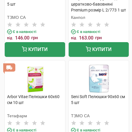
5 шт
цератково-бавовняні
Premium розмір L 2/773 1 шт
ТЗМО СА
Канпол
Є в наявності
Є в наявності
146.00
грн
163.00
грн
від
від
КУПИТИ
КУПИТИ
Arbor Vitae Пелюшки 60х60
Seni Soft Пелюшки 90х60 см
см 10 шт
5 шт
Тетафарм
ТЗМО СА
Є в наявності
Є в наявності