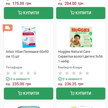
175.00
грн
204.00
грн
від
від
КУПИТИ
КУПИТИ
Arbor Vitae Пелюшки 60х90
Huggies Natural Care
см 10 шт
Серветки вологі дитячі 3х56
1 набір
Тетафарм
Кімберлі-Кларк
Є в наявності
Є в наявності
235.00
грн
236.25
грн
від
від
КУПИТИ
КУПИТИ