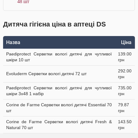
48 шт
Дитяча гігієна ціна в аптеці DS
Назва
Ціна
Paediprotect Серветки вологі дитячі для чутливої
139.00
шкіри 10 шт
грн
292.00
Evoluderm Серветки вологі дитячі 72 шт
грн
Paediprotect Серветки вологі дитячі для чутливої
735.00
шкіри 3х48 1 набір
грн
Corine de Farme Серветки вологі дитячі Essential 70
79.87
шт
грн
Corine de Farme Серветки вологі дитячі Fresh &
143.50
Natural 70 шт
грн