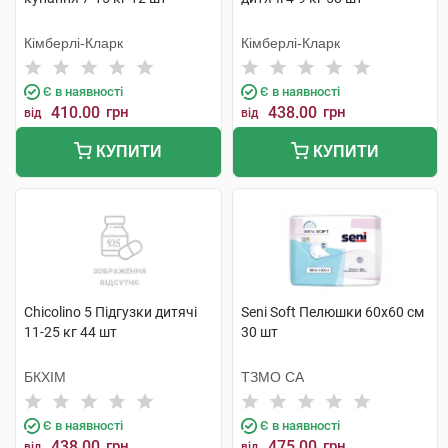
Кімберлі-Кларк
Кімберлі-Кларк
Є в наявності
Є в наявності
410.00
грн
438.00
грн
від
від
КУПИТИ
КУПИТИ
Chicolino 5 Підгузки дитячі
Seni Soft Пелюшки 60х60 см
11-25 кг 44 шт
30 шт
БКХІМ
ТЗМО СА
Є в наявності
Є в наявності
438.00
грн
475.00
грн
від
від