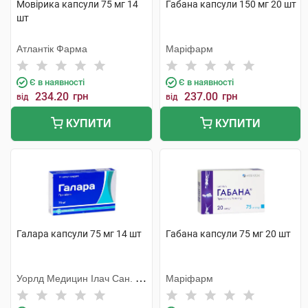
Мовірика капсули 75 мг 14
Габана капсули 150 мг 20 шт
шт
Атлантік Фарма
Маріфарм
Є в наявності
Є в наявності
234.20
грн
237.00
грн
від
від
КУПИТИ
КУПИТИ
Галара капсули 75 мг 14 шт
Габана капсули 75 мг 20 шт
Уорлд Медицин Ілач Сан. Ве
Маріфарм
Тідж