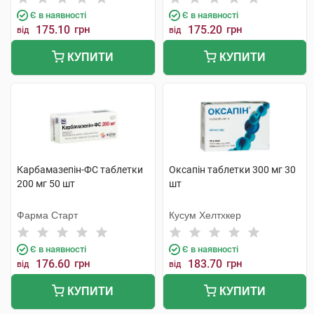
Є в наявності
Є в наявності
175.10
грн
175.20
грн
від
від
КУПИТИ
КУПИТИ
Карбамазепін-ФС таблетки
Оксапін таблетки 300 мг 30
200 мг 50 шт
шт
Фарма Старт
Кусум Хелтхкер
Є в наявності
Є в наявності
176.60
грн
183.70
грн
від
від
КУПИТИ
КУПИТИ