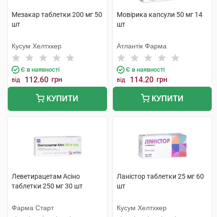
Мезакар таблетки 200 мг 50
Мовірика капсули 50 мг 14
шт
шт
Кусум Хелтхкер
Атлантік Фарма
Є в наявності
Є в наявності
112.60
грн
114.20
грн
від
від
КУПИТИ
КУПИТИ
Леветирацетам Асіно
Ланістор таблетки 25 мг 60
таблетки 250 мг 30 шт
шт
Фарма Старт
Кусум Хелтхкер