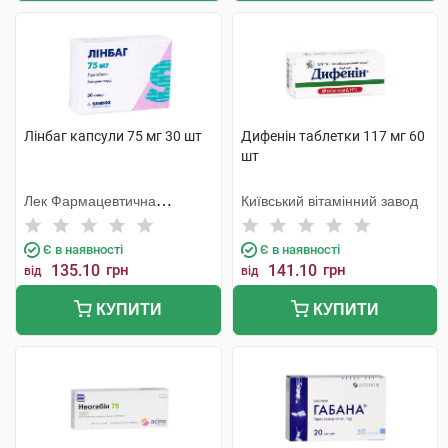
Лінбаг капсули 75 мг 30 шт
Дифенін таблетки 117 мг 60
шт
Лек Фармацевтична
Київський вітамінний завод
компанія
Є в наявності
Є в наявності
135.10
грн
141.10
грн
від
від
КУПИТИ
КУПИТИ