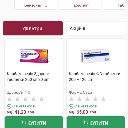
Бензонал IC
Габалепт
Габа
Фільтри
Карбамазепін Здоров'я
Карбамазепін-ФС таблетки
таблетки 200 мг 20 шт
200 мг 20 шт
Здоров'я ФК
Фарма Старт
Є в наявності
Є в наявності
41.20
грн
65.00
грн
від
від
КУПИТИ
КУПИТИ