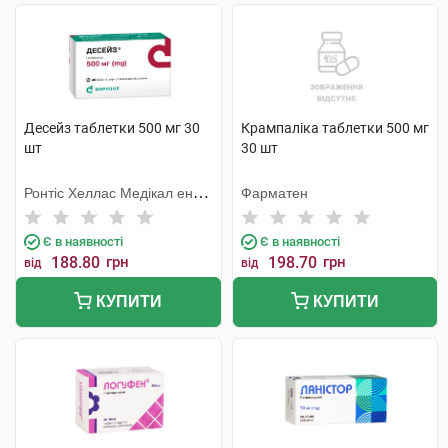
Десейз таблетки 500 мг 30
Крампаліка таблетки 500 мг
шт
30 шт
Ронтіс Хеллас Медікал енд
Фарматен
Фармасьютікал Продактс
С.А.
Є в наявності
Є в наявності
188.80
грн
198.70
грн
від
від
КУПИТИ
КУПИТИ