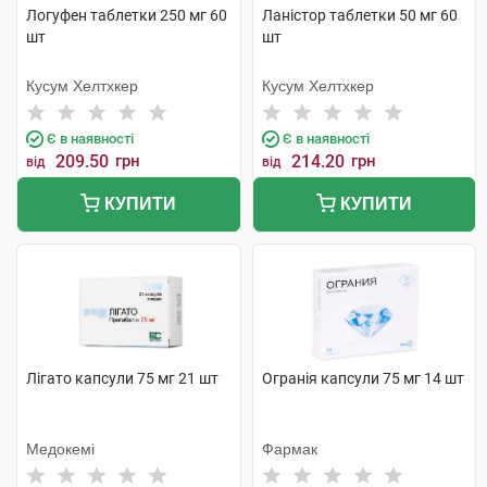
Логуфен таблетки 250 мг 60
Ланістор таблетки 50 мг 60
шт
шт
Кусум Хелтхкер
Кусум Хелтхкер
Є в наявності
Є в наявності
209.50
грн
214.20
грн
від
від
КУПИТИ
КУПИТИ
Лігато капсули 75 мг 21 шт
Огранія капсули 75 мг 14 шт
Медокемі
Фармак