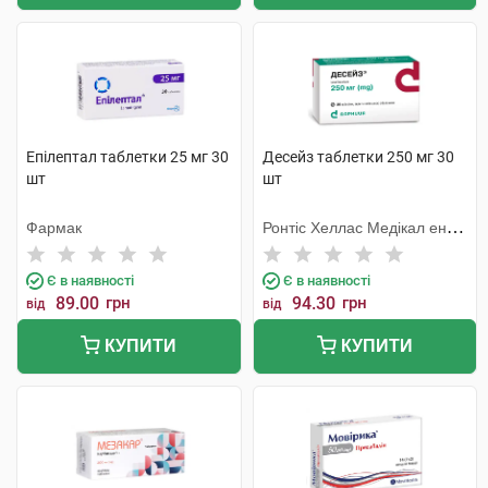
Епілептал таблетки 25 мг 30
Десейз таблетки 250 мг 30
шт
шт
Фармак
Ронтіс Хеллас Медікал енд
Фармасьютікал Продактс
С.А.
Є в наявності
Є в наявності
89.00
грн
94.30
грн
від
від
КУПИТИ
КУПИТИ