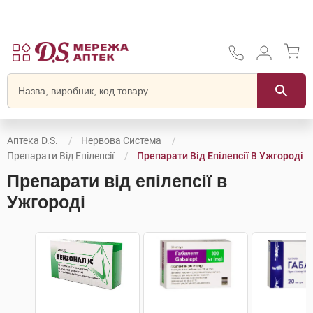
Аптека D.S.
Нервова Система
Препарати Від Епілепсії
Препарати Від Епілепсії В Ужгороді
Препарати від епілепсії в
Ужгороді