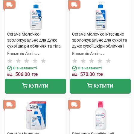
CeraVe Молочко
CeraVe Молочко інтесивне
зволожувальне для дуже
зволожувальне для сухої та
сухої шкіри обличчя та тіла
дуже сухої шкіри обличчя і
236 мл 1 флакон
тіла 236 мл 1 флакон
Косметік Актів
Косметік Актів
Інтернаціональ
Інтернаціональ
Є в наявності
Є в наявності
506.00
грн
570.00
грн
від
від
КУПИТИ
КУПИТИ