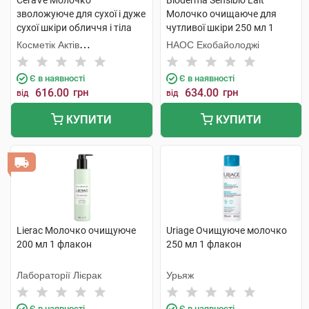
CeraVe Молочко
Bioderma Sensibio Lait
зволожуюче для сухої і дуже
Молочко очищаюче для
сухої шкіри обличчя і тіла
чутливої шкіри 250 мл 1
473 мл 1 пакет
флакон
Косметік Актів
НАОС Екобайолоджі
Інтернаціональ
Є в наявності
Є в наявності
616.00
грн
634.00
грн
від
від
КУПИТИ
КУПИТИ
Lierac Молочко очищуюче
Uriage Очищуюче молочко
200 мл 1 флакон
250 мл 1 флакон
Лабораторії Лієрак
Урьяж
Є в наявності
Є в наявності