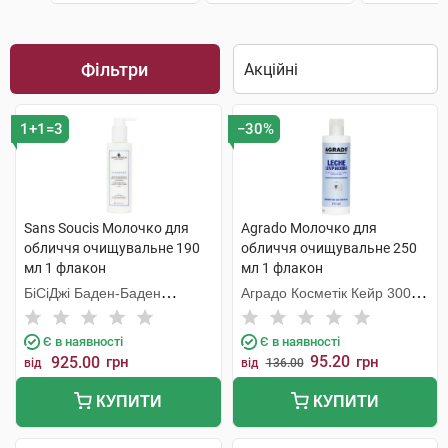
Фільтри
1+1=3
−30%
Sans Soucis Молочко для
Agrado Молочко для
обличчя очищувальне 190
обличчя очищувальне 250
мл 1 флакон
мл 1 флакон
БіСіДжі Баден-Баден
Аградо Косметік Кейр 3000
Косметікс Груп Гмбх
С.Л.У.
Є в наявності
Є в наявності
95.20
925.00
грн
грн
від
від
136.00
КУПИТИ
КУПИТИ