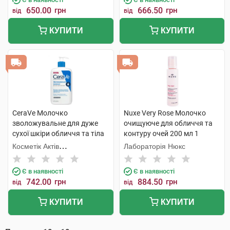
650.00
грн
666.50
грн
від
від
КУПИТИ
КУПИТИ
CeraVe Молочко
Nuxe Very Rose Молочко
зволожувальне для дуже
очищуюче для обличчя та
сухої шкіри обличчя та тіла
контуру очей 200 мл 1
473 мл 1 флакон
флакон
Косметік Актів
Лабораторія Нюкс
Інтернаціональ
Є в наявності
Є в наявності
742.00
грн
884.50
грн
від
від
КУПИТИ
КУПИТИ