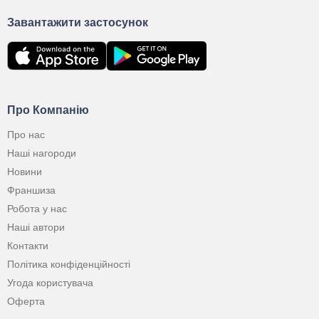
Завантажити застосунок
Про Компанію
Про нас
Наші нагороди
Новини
Франшиза
Робота у нас
Наші автори
Контакти
Політика конфіденційності
Угода користувача
Оферта