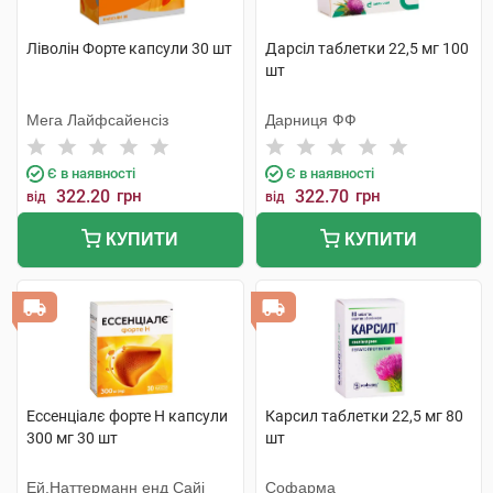
Ліволін Форте капсули 30 шт
Дарсіл таблетки 22,5 мг 100
шт
Мега Лайфсайенсіз
Дарниця ФФ
Є в наявності
Є в наявності
322.20
грн
322.70
грн
від
від
КУПИТИ
КУПИТИ
Ессенціалє форте Н капсули
Карсил таблетки 22,5 мг 80
300 мг 30 шт
шт
Ей.Наттерманн енд Сайі
Софарма