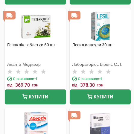
Гепаклін таблетки 60 шт
Лесил капсули 30 шт
Ананта Медікеар
Лабораторіос Віренс С.Л.
Є в наявності
Є в наявності
369.70
грн
378.30
грн
від
від
КУПИТИ
КУПИТИ