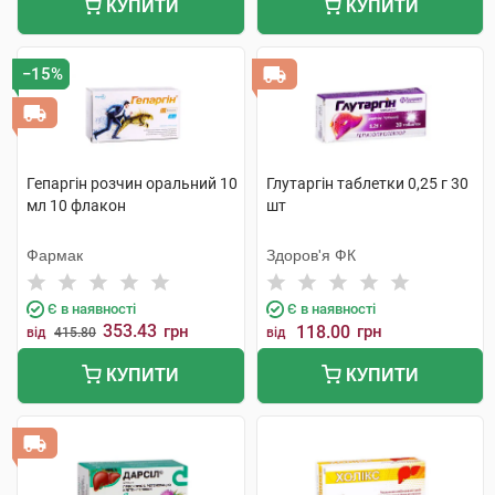
КУПИТИ
КУПИТИ
−15%
Гепаргін розчин оральний 10
Глутаргін таблетки 0,25 г 30
мл 10 флакон
шт
Фармак
Здоров'я ФК
Є в наявності
Є в наявності
353.43
грн
118.00
грн
від
415.80
від
КУПИТИ
КУПИТИ