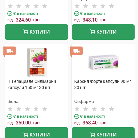
Є в наявності
Є в наявності
324.60
грн
348.10
грн
від
від
КУПИТИ
КУПИТИ
IF Гепациалє Силімарин
Карсил Форте капсули 90 мг
капсули 150 мг 30 шт
30 шт
Віола
Софарма
Є в наявності
Є в наявності
350.00
грн
368.40
грн
від
від
КУПИТИ
КУПИТИ