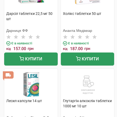
Дарсіл таблетки 22,5 мг 50
Холікс таблетки 50 шт
шт
Дарниця ФФ
Ананта Медікеар
Є в наявності
Є в наявності
157.00
грн
187.00
грн
від
від
КУПИТИ
КУПИТИ
Лесил капсули 14 шт
Глутаргiн алкоклiн таблетки
1000 мг 10 шт