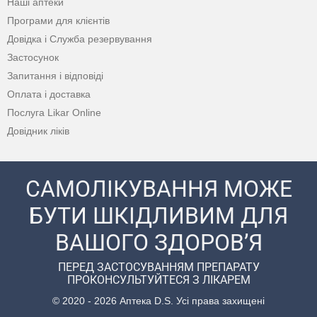
Наші аптеки
Програми для клієнтів
Довідка і Служба резервування
Застосунок
Запитання і відповіді
Оплата і доставка
Послуга Likar Online
Довідник ліків
САМОЛІКУВАННЯ МОЖЕ
БУТИ ШКІДЛИВИМ ДЛЯ
ВАШОГО ЗДОРОВ’Я
ПЕРЕД ЗАСТОСУВАННЯМ ПРЕПАРАТУ
ПРОКОНСУЛЬТУЙТЕСЯ З ЛІКАРЕМ
© 2020 - 2026 Аптека D.S. Усі права захищені