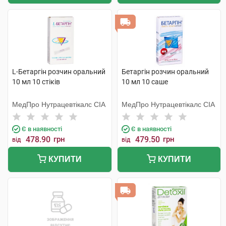
L-Бетаргін розчин оральний
Бетаргін розчин оральний
10 мл 10 стіків
10 мл 10 саше
МедПро Нутрацевтікалс СІА
МедПро Нутрацевтікалс СІА
Є в наявності
Є в наявності
478.90
грн
479.50
грн
від
від
КУПИТИ
КУПИТИ