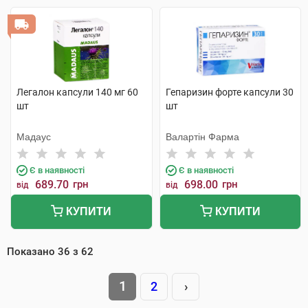
Легалон капсули 140 мг 60
Гепаризин форте капсули 30
шт
шт
Мадаус
Валартін Фарма
Є в наявності
Є в наявності
689.70
грн
698.00
грн
від
від
КУПИТИ
КУПИТИ
Показано
36
з
62
1
2
›