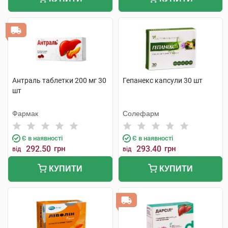
Антраль таблетки 200 мг 30
Гепанекс капсули 30 шт
шт
Фармак
Солефарм
Є в наявності
Є в наявності
292.50
грн
293.40
грн
від
від
КУПИТИ
КУПИТИ