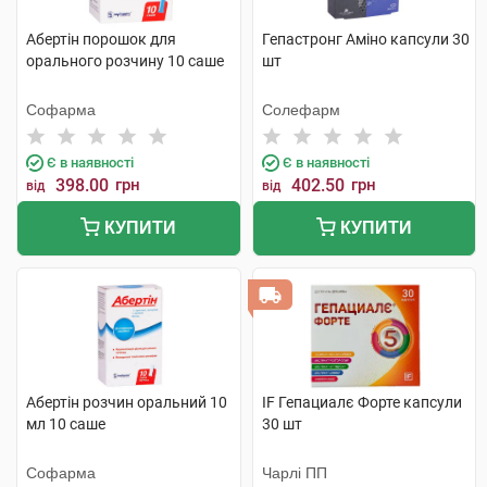
Абертін порошок для
Гепастронг Аміно капсули 30
орального розчину 10 саше
шт
Софарма
Солефарм
Є в наявності
Є в наявності
398.00
грн
402.50
грн
від
від
КУПИТИ
КУПИТИ
Абертін розчин оральний 10
IF Гепациалє Форте капсули
мл 10 саше
30 шт
Софарма
Чарлі ПП