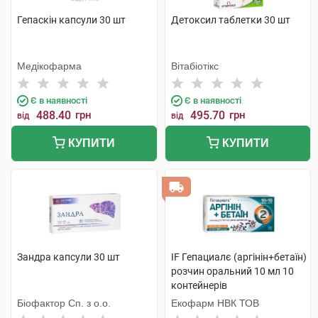
Гепаскін капсули 30 шт
Детоксил таблетки 30 шт
Медікофарма
Вітабіотікс
Є в наявності
Є в наявності
488.40
грн
495.70
грн
від
від
КУПИТИ
КУПИТИ
Зандра капсули 30 шт
IF Гепациалє (аргінін+бетаїн)
розчин оральний 10 мл 10
контейнерів
Біофактор Сп. з о.о.
Екофарм НВК ТОВ