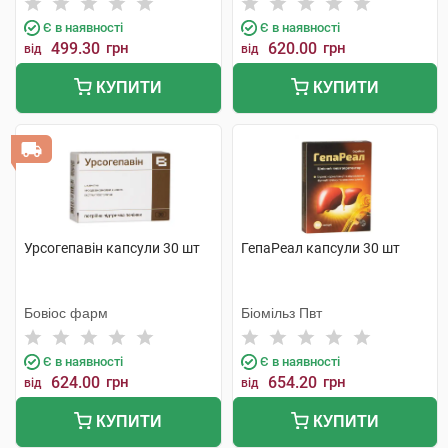
Є в наявності
Є в наявності
499.30
грн
620.00
грн
від
від
КУПИТИ
КУПИТИ
Урсогепавін капсули 30 шт
ГепаРеал капсули 30 шт
Бовіос фарм
Біомільз Пвт
Є в наявності
Є в наявності
624.00
грн
654.20
грн
від
від
КУПИТИ
КУПИТИ