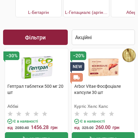
L-Бетаргін
L-Гепациалє (аргінін+бетаїн+L-карнітин)
Аберт
Фільтри
−30%
−20%
NEW
Гептрал таблетки 500 мг 20
Arbor Vitae Фосфоціале
шт
капсули 30 шт
Аббві
Куртіс Хелс Капс
Є в наявності
Є в наявності
1456.28
260.00
грн
грн
від
2080.40
від
325.00