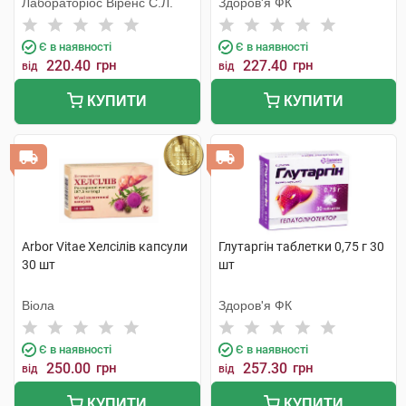
Лабораторіос Віренс С.Л.
Здоров'я ФК
Є в наявності
Є в наявності
220.40
грн
227.40
грн
від
від
КУПИТИ
КУПИТИ
Arbor Vitae Хелсілів капсули
Глутаргін таблетки 0,75 г 30
30 шт
шт
Віола
Здоров'я ФК
Є в наявності
Є в наявності
250.00
грн
257.30
грн
від
від
КУПИТИ
КУПИТИ