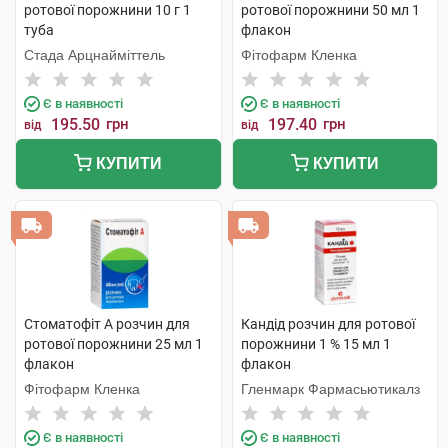
ротової порожнини 10 г 1
ротової порожнини 50 мл 1
туба
флакон
Стада Арцнайміттель
Фітофарм Кленка
Є в наявності
Є в наявності
195.50
грн
197.40
грн
від
від
КУПИТИ
КУПИТИ
Стоматофіт А розчин для
Кандід розчин для ротової
ротової порожнини 25 мл 1
порожнини 1 % 15 мл 1
флакон
флакон
Фітофарм Кленка
Гленмарк Фармасьютикалз
Є в наявності
Є в наявності