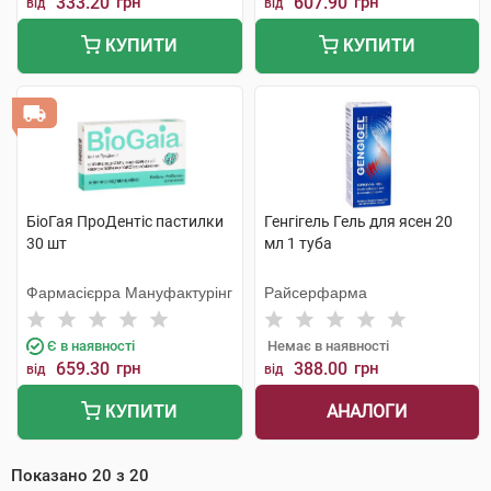
333.20
грн
607.90
грн
від
від
КУПИТИ
КУПИТИ
БіоГая ПроДентіс пастилки
Генгігель Гель для ясен 20
30 шт
мл 1 туба
Фармасієрра Мануфактурінг
Райсерфарма
Є в наявності
Немає в наявності
659.30
грн
388.00
грн
від
від
АНАЛОГИ
КУПИТИ
Показано
20
з
20