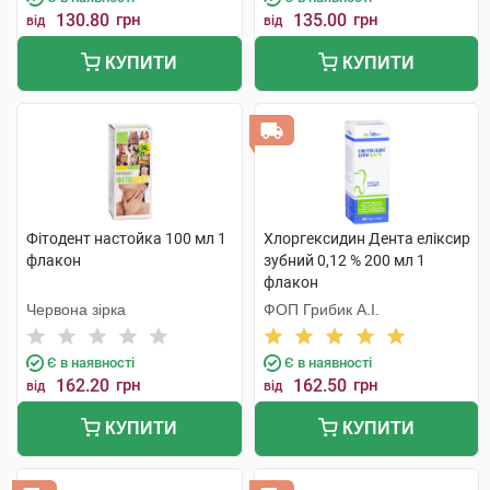
130.80
грн
135.00
грн
від
від
КУПИТИ
КУПИТИ
Фітодент настойка 100 мл 1
Хлоргексидин Дента еліксир
флакон
зубний 0,12 % 200 мл 1
флакон
Червона зірка
ФОП Грибик А.І.
Є в наявності
Є в наявності
162.20
грн
162.50
грн
від
від
КУПИТИ
КУПИТИ