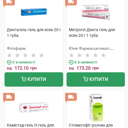
Дентагель гель для ясен 20 г
Метрогіл Дента гель для
1 туба
ясен 20 г 1 туба
Фітофарм
Юнік Фармасьютикал
Лабораторіз
Є в наявності
Є в наявності
172.10
грн
173.20
грн
від
від
КУПИТИ
КУПИТИ
Камістад-гель Н гель для
Стоматофіт розчин для