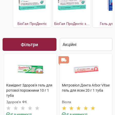
БіоГая ПроДентіс
БіоГая ПроДентіс з яблучним смаком
Гель для
Фільтри
Камідент Здоров'я гель для
Метровіол Дента Arbor Vitae
ротової порожнини 10 г 1
гель для ясен 20 г 1 туба
туба
Здоров'я ФК
Віола
Є в наявності
Є в наявності