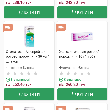
238.10
грн
242.80
грн
від
від
КУПИТИ
КУПИТИ
Стоматофіт Air спрей для
Холісал гель для ротової
ротової порожнини 30 мл 1
порожнини 10 г 1 туба
флакон
Фітофарм Кленка
Фармзавод Єльфа
Є в наявності
Є в наявності
252.40
грн
260.20
грн
від
від
КУПИТИ
КУПИТИ