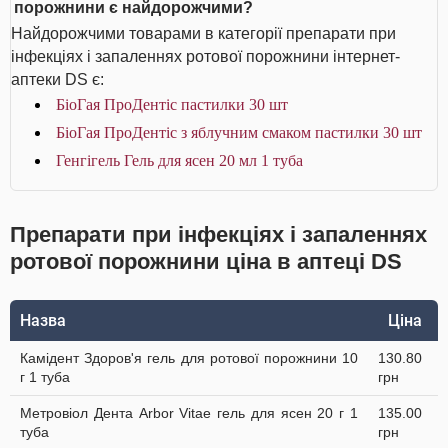
порожнини є найдорожчими?
Найдорожчими товарами в категорії препарати при
інфекціях і запаленнях ротової порожнини інтернет-
аптеки DS є:
БіоГая ПроДентіс пастилки 30 шт
БіоГая ПроДентіс з яблучним смаком пастилки 30 шт
Генгігель Гель для ясен 20 мл 1 туба
Препарати при інфекціях і запаленнях
ротової порожнини ціна в аптеці DS
Назва
Ціна
Камідент Здоров'я гель для ротової порожнини 10
130.80
г 1 туба
грн
Метровіол Дента Arbor Vitae гель для ясен 20 г 1
135.00
туба
грн