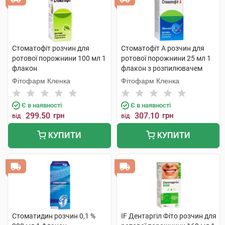
Стоматофіт розчин для
Стоматофіт А розчин для
ротової порожнини 100 мл 1
ротової порожнини 25 мл 1
флакон
флакон з розпилювачем
Фітофарм Кленка
Фітофарм Кленка
Є в наявності
Є в наявності
299.50
грн
307.10
грн
від
від
КУПИТИ
КУПИТИ
Стоматидин розчин 0,1 %
IF Дентаргіл Фіто розчин для