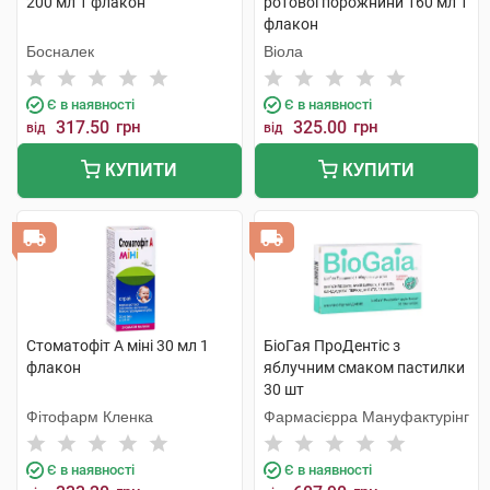
200 мл 1 флакон
ротової порожнини 160 мл 1
флакон
Босналек
Віола
Є в наявності
Є в наявності
317.50
грн
325.00
грн
від
від
КУПИТИ
КУПИТИ
Стоматофіт А міні 30 мл 1
БіоГая ПроДентіс з
флакон
яблучним смаком пастилки
30 шт
Фітофарм Кленка
Фармасієрра Мануфактурінг
Є в наявності
Є в наявності