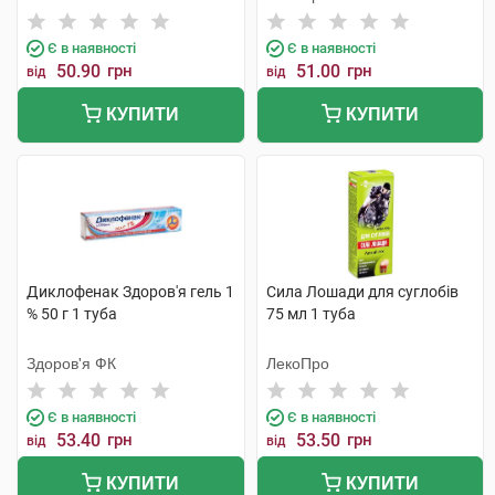
Є в наявності
Є в наявності
50.90
грн
51.00
грн
від
від
КУПИТИ
КУПИТИ
Диклофенак Здоров'я гель 1
Сила Лошади для суглобів
% 50 г 1 туба
75 мл 1 туба
Здоров'я ФК
ЛекоПро
Є в наявності
Є в наявності
53.40
грн
53.50
грн
від
від
КУПИТИ
КУПИТИ