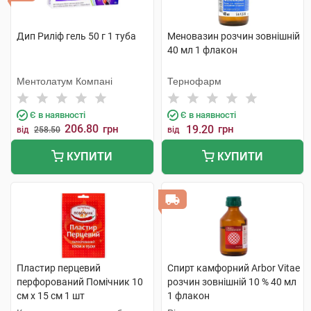
Дип Риліф гель 50 г 1 туба
Меновазин розчин зовнішній
40 мл 1 флакон
Ментолатум Компані
Тернофарм
Є в наявності
Є в наявності
206.80
грн
19.20
грн
від
258.50
від
КУПИТИ
КУПИТИ
Пластир перцевий
Спирт камфорний Arbor Vitae
перфорований Помічник 10
розчин зовнішній 10 % 40 мл
см х 15 см 1 шт
1 флакон