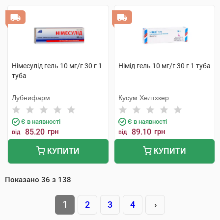
Німесулід гель 10 мг/г 30 г 1
Німід гель 10 мг/г 30 г 1 туба
туба
Лубнифарм
Кусум Хелтхкер
Є в наявності
Є в наявності
85.20
грн
89.10
грн
від
від
КУПИТИ
КУПИТИ
Показано
36
з
138
1
2
3
4
›