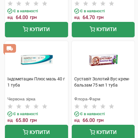
фабрика
Є в наявності
Є в наявності
64.00
грн
64.70
грн
від
від
КУПИТИ
КУПИТИ
Індометацин Плюс мазь 40 г
Суставіт Золотий Вус крем-
1 туба
бальзам 75 мл 1 туба
Червона зірка
Флора-Фарм
Є в наявності
Є в наявності
65.80
грн
66.00
грн
від
від
КУПИТИ
КУПИТИ