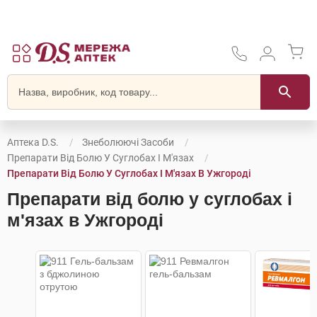
Аптека D.S.
Знеболюючі Засоби
Препарати Від Болю У Суглобах І М'язах
Препарати Від Болю У Суглобах І М'язах В Ужгороді
Препарати від болю у суглобах і
м'язах в Ужгороді