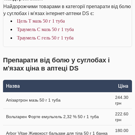
Найдорожчими товарами в категорії препарати від болю
у суглобах і м'язах інтернет-аптеки DS є:
Цель Т мазь 50 г 1 туба
Траумель С мазь 50 г 1 туба
Траумель С гель 50 г 1 туба
Препарати від болю у суглобах і
м'язах ціна в аптеці DS
Назва
Ціна
244.30
Апізартрон мазь 50 г 1 туба
грн
222.60
Вольтарен Форте емульгель 2,32 % 50 г 1 туба
грн
180.00
Arbor Vitae Живокост бальзам для тіла 50 г 1 банка