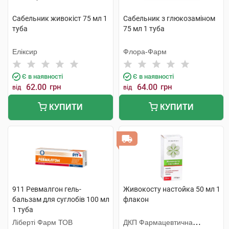
Сабельник живокіст 75 мл 1
Сабельник з глюкозамiном
туба
75 мл 1 туба
Еліксир
Флора-Фарм
Є в наявності
Є в наявності
62.00
грн
64.00
грн
від
від
КУПИТИ
КУПИТИ
911 Ревмалгон гель-
Живокосту настойка 50 мл 1
бальзам для суглобів 100 мл
флакон
1 туба
Ліберті Фарм ТОВ
ДКП Фармацевтична