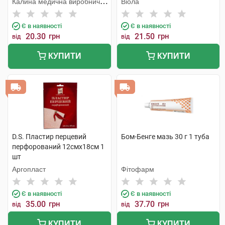
Калина медична виробнича
Віола
компанія
Є в наявності
Є в наявності
20.30
грн
21.50
грн
від
від
КУПИТИ
КУПИТИ
D.S. Пластир перцевий
Бом-Бенге мазь 30 г 1 туба
перфорований 12смх18см 1
шт
Аргопласт
Фітофарм
Є в наявності
Є в наявності
35.00
грн
37.70
грн
від
від
КУПИТИ
КУПИТИ