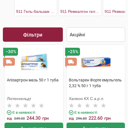
911 Гель-бальзам з бджолиною отрутою
911 Ревмалгон гель-бальзам
Фільтри
−30%
−25%
Апізартрон мазь 50 г 1 туба
Вольтарен Форте емульгель
2,32 % 50 г 1 туба
Ліхтенхельдт
Халеон КХ С.а.р.л.
Є в наявності
Є в наявності
244.30
222.60
грн
грн
від
349.00
від
296.80