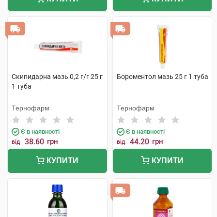
Скипидарна мазь 0,2 г/г 25 г
Бороментол мазь 25 г 1 туба
1 туба
Тернофарм
Тернофарм
Є в наявності
Є в наявності
38.60
грн
44.20
грн
від
від
КУПИТИ
КУПИТИ