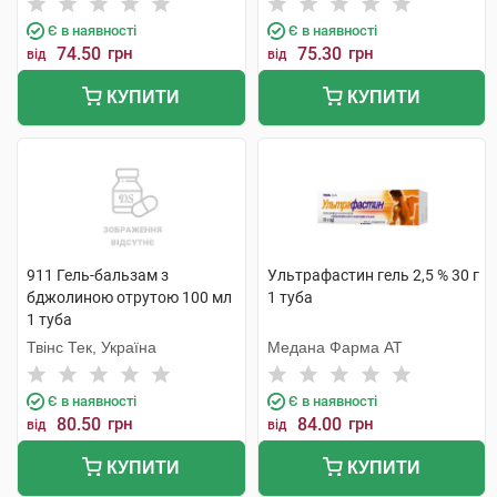
Є в наявності
Є в наявності
74.50
грн
75.30
грн
від
від
КУПИТИ
КУПИТИ
911 Гель-бальзам з
Ультрафастин гель 2,5 % 30 г
бджолиною отрутою 100 мл
1 туба
1 туба
Твінс Тек, Україна
Медана Фарма АТ
Є в наявності
Є в наявності
80.50
грн
84.00
грн
від
від
КУПИТИ
КУПИТИ