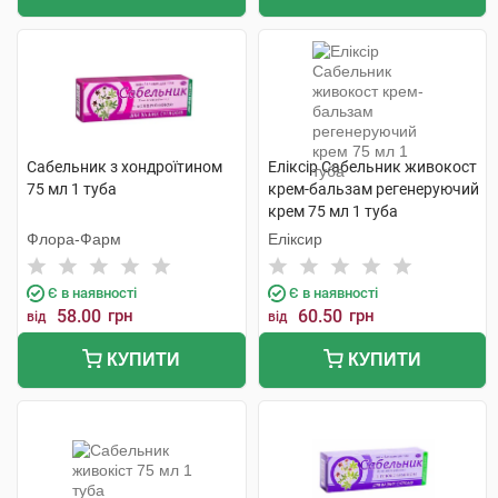
Сабельник з хондроїтином
Еліксір Сабельник живокост
75 мл 1 туба
крем-бальзам регенеруючий
крем 75 мл 1 туба
Флора-Фарм
Еліксир
Є в наявності
Є в наявності
58.00
грн
60.50
грн
від
від
КУПИТИ
КУПИТИ