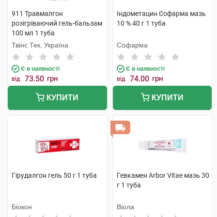
911 Травмалгон
Індометацин Софарма мазь
розігріваючий гель-бальзам
10 % 40 г 1 туба
100 мл 1 туба
Твінс Тек, Україна
Софарма
Є в наявності
Є в наявності
73.50
грн
74.00
грн
від
від
КУПИТИ
КУПИТИ
Гірудалгон гель 50 г 1 туба
Гевкамен Arbor Vitae мазь 30
г 1 туба
Біокон
Віола