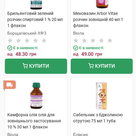
Брильянтовий зелений
Меновазин Arbor Vitae
розчин спиртовий 1 % 20 мл
розчин зовнішній 40 мл 1
1 флакон
флакон
Борщагівський ХФЗ
Віола
Є в наявності
Є в наявності
48.30
грн
49.00
грн
від
від
КУПИТИ
КУПИТИ
Камфорна олія олія для
Сабельник з бджолиною
зовнішнього застосування
отрутою 75 мл 1 туба
10 % 30 мл 1 флакон
Віола
Еліксир