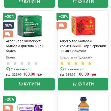
КУПИТИ
КУПИТИ
−20%
−20%
NEW
Arbor Vitae Живокост
Arbor Vitae Бальзам
бальзам для тіла 50 г 1
косметичний Тигр Червоний
банка
30 мл 1 баночка
Віола
Красота та Здоров'я
Є в наявності
Є в наявності
180.00
188.00
грн
грн
від
225.00
від
235.00
КУПИТИ
КУПИТИ
−20%