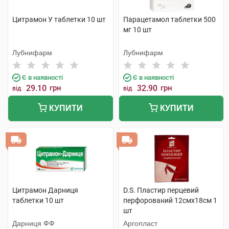
Цитрамон У таблетки 10 шт
Парацетамол таблетки 500
мг 10 шт
Лубнифарм
Лубнифарм
Є в наявності
Є в наявності
29.10
грн
32.90
грн
від
від
КУПИТИ
КУПИТИ
Цитрамон Дарниця
D.S. Пластир перцевий
таблетки 10 шт
перфорований 12смх18см 1
шт
Дарниця ФФ
Аргопласт