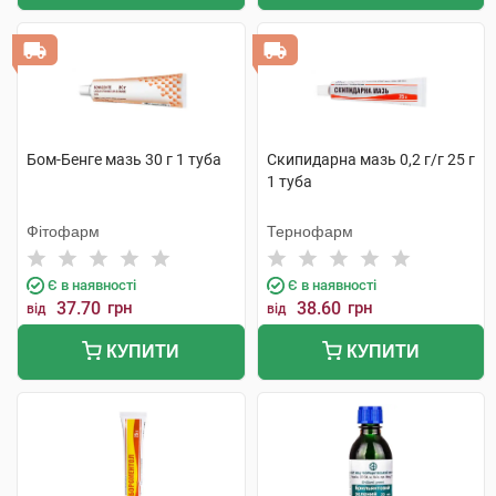
Бом-Бенге мазь 30 г 1 туба
Скипидарна мазь 0,2 г/г 25 г
1 туба
Фітофарм
Тернофарм
Є в наявності
Є в наявності
37.70
грн
38.60
грн
від
від
КУПИТИ
КУПИТИ