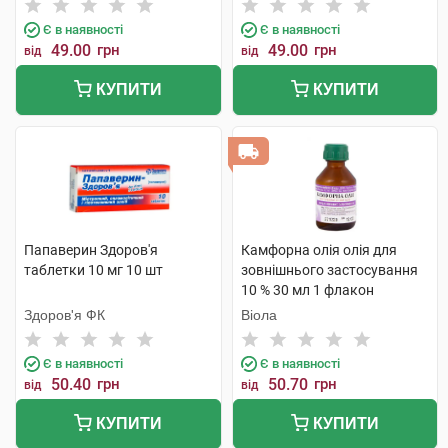
Є в наявності
Є в наявності
49.00
грн
49.00
грн
від
від
КУПИТИ
КУПИТИ
Папаверин Здоров'я
Камфорна олія олія для
таблетки 10 мг 10 шт
зовнішнього застосування
10 % 30 мл 1 флакон
Здоров'я ФК
Віола
Є в наявності
Є в наявності
50.40
грн
50.70
грн
від
від
КУПИТИ
КУПИТИ