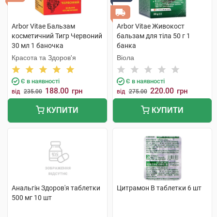
Arbor Vitae Бальзам
Arbor Vitae Живокост
косметичний Тигр Червоний
бальзам для тіла 50 г 1
30 мл 1 баночка
банка
Красота та Здоров'я
Віола
Є в наявності
Є в наявності
188.00
220.00
грн
грн
від
235.00
від
275.00
КУПИТИ
КУПИТИ
Анальгін Здоров'я таблетки
Цитрамон В таблетки 6 шт
500 мг 10 шт