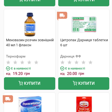
Меновазин розчин зовнішній
Цитропак Дарниця таблетки
40 мл 1 флакон
6 шт
Тернофарм
Дарниця ФФ
Є в наявності
Є в наявності
19.20
грн
20.00
грн
від
від
КУПИТИ
КУПИТИ