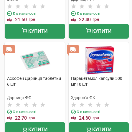
Є в наявності
Є в наявності
21.50
грн
22.40
грн
від
від
КУПИТИ
КУПИТИ
Аскофен Дарниця таблетки
Парацетамол капсули 500
6 шт
мг 10 шт
Дарниця ФФ
Здоров'я ФК
Є в наявності
Є в наявності
22.70
грн
24.60
грн
від
від
КУПИТИ
КУПИТИ