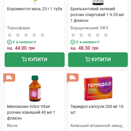
Бороментол мазь 25 г 1 туба
Брильянтовий зелений
розчин спиртовий 1 % 20 мл
1 флакон
Тернофарм
Борщагівський ХФЗ
Є в наявності
Є в наявності
44.00
грн
48.30
грн
від
від
КУПИТИ
КУПИТИ
Меновазин Arbor Vitae
Термідол капсули 200 мг 10
розчин зовнішній 40 мл 1
шт
флакон
Віола
Київський вітамінний завод