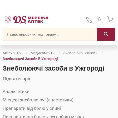
Аптека D.S.
Медикаменти
Знеболюючі Засоби
Знеболюючі Засоби В Ужгороді
Знеболюючі засоби в Ужгороді
Підкатегорії
Анальгетики
Місцеві знеболюючі (анестетики)
Препарати від болю у спині
Препарати від болю у суглобах і м'язах