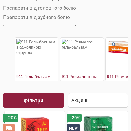
Препарати від головного болю
Препарати від зубного болю
Препарати від ментруального болю
Препарати від мігрені
Протиспазматичні препарати
911 Гель-бальзам з бджолиною отрутою
911 Ревмалгон гель-бальзам
Фільтри
−20%
−20%
NEW