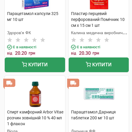
Парацетамол капсули 325
Пластир перцевий
мг 10 шт
перфорований Помічник 10
см х 15 см 1 шт
Здоров'я ФК
Калина медична виробнича
компанія
Є в наявності
Є в наявності
20.20
грн
20.30
грн
від
від
КУПИТИ
КУПИТИ
Спирт камфорний Arbor Vitae
Парацетамол Дарниця
розчин зовнішній 10 % 40 мл
таблетки 200 мг 10 шт
1 флакон
Віола
Дарниця ФФ