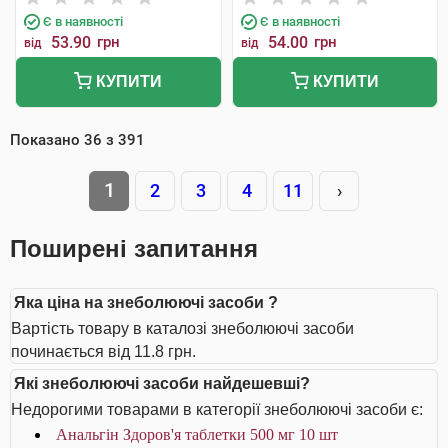
Є в наявності
Є в наявності
53.90
грн
54.00
грн
від
від
КУПИТИ
КУПИТИ
Показано
36
з
391
1
2
3
4
11
›
Поширені запитання
Яка ціна на знеболюючі засоби ?
Вартість товару в каталозі знеболюючі засоби
починається від 11.8 грн.
Які знеболюючі засоби найдешевші?
Недорогими товарами в категорії знеболюючі засоби є:
Анальгін Здоров'я таблетки 500 мг 10 шт