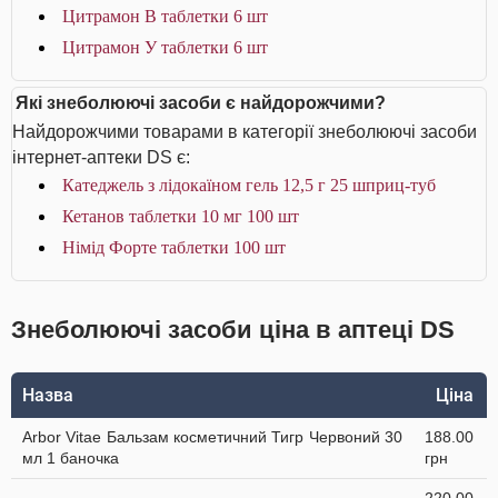
Цитрамон В таблетки 6 шт
Цитрамон У таблетки 6 шт
Які знеболюючі засоби є найдорожчими?
Найдорожчими товарами в категорії знеболюючі засоби
інтернет-аптеки DS є:
Катеджель з лідокаїном гель 12,5 г 25 шприц-туб
Кетанов таблетки 10 мг 100 шт
Німід Форте таблетки 100 шт
Знеболюючі засоби ціна в аптеці DS
Назва
Ціна
Arbor Vitae Бальзам косметичний Тигр Червоний 30
188.00
мл 1 баночка
грн