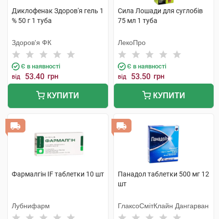
Диклофенак Здоров'я гель 1
Сила Лошади для суглобів
% 50 г 1 туба
75 мл 1 туба
Здоров'я ФК
ЛекоПро
Є в наявності
Є в наявності
53.40
грн
53.50
грн
від
від
КУПИТИ
КУПИТИ
Фармалгін IF таблетки 10 шт
Панадол таблетки 500 мг 12
шт
Лубнифарм
ГлаксоСмітКлайн Дангарван