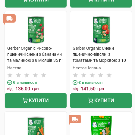
Gerber Organic Рисово-
Gerber Organic Снеки
пшеничні снеки з бананами
пшенично-вівсяні з
та малиною з 8 місяців 35 г 1
томатами та морквою з 10
банка
місяців 35 г 1 банка
Нестле
Нестле Іспана
Є в наявності
Є в наявності
136.00
грн
141.50
грн
від
від
КУПИТИ
КУПИТИ