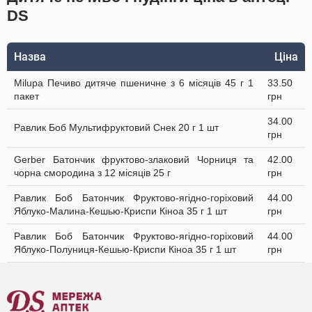
DS
Назва
Ціна
Milupa Печиво дитяче пшеничне з 6 місяців 45 г 1
33.50
пакет
грн
34.00
Равлик Боб Мультифруктовий Cнек 20 г 1 шт
грн
Gerber Батончик фруктово-злаковий Чорниця та
42.00
чорна смородина з 12 місяців 25 г
грн
Равлик Боб Батончик Фруктово-ягідно-горіховий
44.00
Яблуко-Малина-Кешью-Криспи Кіноа 35 г 1 шт
грн
Равлик Боб Батончик Фруктово-ягідно-горіховий
44.00
Яблуко-Полуниця-Кешью-Криспи Кіноа 35 г 1 шт
грн