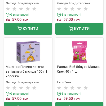
Лагода Кондитерська
Лагода Кондитерська
Фабрика
Фабрика
Є в наявності
Є в наявності
57.00
грн
57.00
грн
від
від
КУПИТИ
КУПИТИ
Малятко Печиво дитяче
Равлик Боб Яблуко-Малина
ванільне з 6 місяців 100 г 1
Снек 40 г 1 шт
коробка
Лагода Кондитерська
Еко-Снек
Фабрика
Є в наявності
Є в наявності
57.00
грн
59.50
грн
від
від