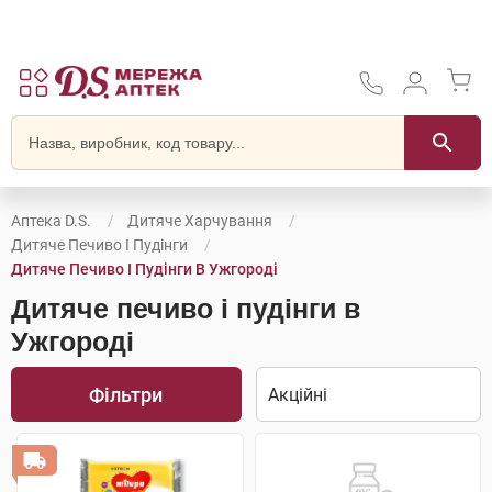
Аптека D.S.
Дитяче Харчування
Дитяче Печиво І Пудінги
Дитяче Печиво І Пудінги В Ужгороді
Дитяче печиво і пудінги в
Ужгороді
Фільтри