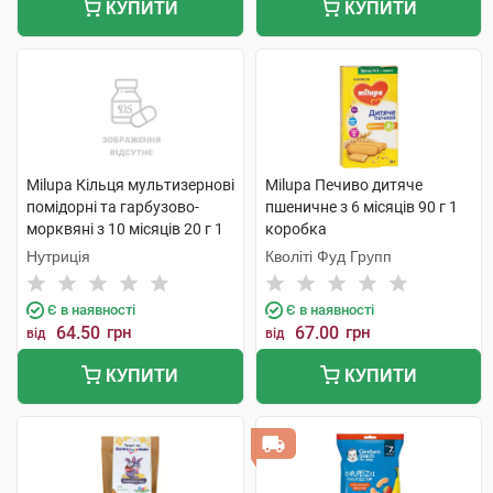
КУПИТИ
КУПИТИ
Milupa Кільця мультизернові
Milupa Печиво дитяче
помідорні та гарбузово-
пшеничне з 6 місяців 90 г 1
морквяні з 10 місяців 20 г 1
коробка
пакет
Нутриція
Кволіті Фуд Групп
Є в наявності
Є в наявності
64.50
грн
67.00
грн
від
від
КУПИТИ
КУПИТИ