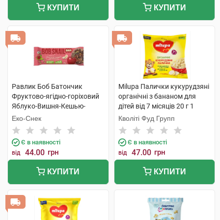
КУПИТИ
КУПИТИ
Равлик Боб Батончик
Milupa Палички кукурудзяні
Фруктово-ягідно-горіховий
органічні з бананом для
Яблуко-Вишня-Кешью-
дітей від 7 місяців 20 г 1
Криспи Кіноа 35 г 1 шт
пакет
Еко-Снек
Кволіті Фуд Групп
Є в наявності
Є в наявності
44.00
грн
47.00
грн
від
від
КУПИТИ
КУПИТИ