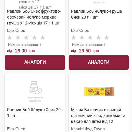
Равлик Боб Снек фруктово-
Равлик Боб Яблуко-Груша
овочевий Яблуко-морква-
Снек 20 г 1 шт
груша з 12 місяців 17 г 1 шт
Еко-Снек
Еко-Снек
Немає в наявності
Немає в наявності
29.00
грн
29.50
грн
від
від
АНАЛОГИ
АНАЛОГИ
Равлик Боб Яблуко Снек 20 г
Milupa Батончик вівсяний
1 шт
органічний з родзинками та
какао для дітей від 12
місяців 20 г
Еко-Снек
Кволіті Фуд Групп