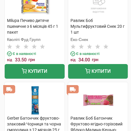
Milupa Печиво дитяче
Равлик Боб
пшеничне з 6 місяців 45 г 1
Мультифруктовий Cнек 20 г
пакет
1 шт
Кволіті Фуд Групп
Еко-Снек
Є в наявності
Є в наявності
33.50
грн
34.00
грн
від
від
КУПИТИ
КУПИТИ
Gerber Батончик фруктово-
Равлик Боб Батончик
злаковий Чорниця та чорна
Фруктово-ягідно-горіховий
смородина з 12 місяців 25 г
Яблуко-Малина-Кешью-