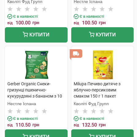
Кволіті Фуд Групп
Нестле Іспана
Є в наявності
Є в наявності
100.00
грн
100.50
грн
від
від
КУПИТИ
КУПИТИ
Gerber Organic Снеки-
Milupa Печиво дитяче з
гризунці пшенично-
яблучно-персиковим
кукурудзяні з бананом з 10
смаком 150 г 1 пакет
місяців 28 г 1 пачка
Нестле Іспана
Кволіті Фуд Групп
Є в наявності
Є в наявності
110.50
грн
132.50
грн
від
від
КУПИТИ
КУПИТИ