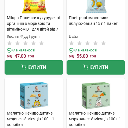
Milupa Палички кукурудзяні
Повітряні смаколики
органічні з морквою та
яблуко-банан 15 г 1 пакет
вітаміном В1 для дітей від 7
місяців 20 г 1 пакет
Кволіті Фуд Групп
Вайз
Є в наявності
Є в наявності
47.00
грн
55.00
грн
від
від
КУПИТИ
КУПИТИ
Малятко Печиво дитяче
Малятко Печиво дитяче
медове з 8 місяців 100 г 1
морквяне з 8 місяців 100 г 1
коробка
коробка