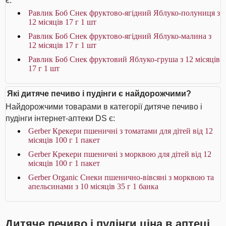
є:
Равлик Боб Снек фруктово-ягідний Яблуко-полуниця з
12 місяців 17 г 1 шт
Равлик Боб Снек фруктово-ягідний Яблуко-малина з
12 місяців 17 г 1 шт
Равлик Боб Снек фруктовий Яблуко-груша з 12 місяців
17 г 1 шт
Які дитяче печиво і пудінги є найдорожчими?
Найдорожчими товарами в категорії дитяче печиво і
пудінги інтернет-аптеки DS є:
Gerber Крекери пшеничні з томатами для дітей від 12
місяців 100 г 1 пакет
Gerber Крекери пшеничні з морквою для дітей від 12
місяців 100 г 1 пакет
Gerber Organic Снеки пшенично-вівсяні з морквою та
апельсинами з 10 місяців 35 г 1 банка
Дитяче печиво і пудінги ціна в аптеці