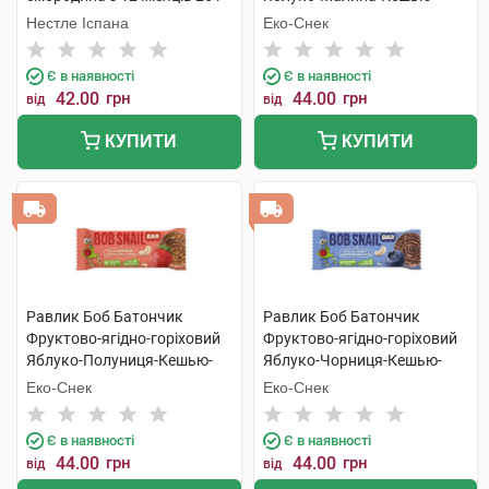
Криспи Кіноа 35 г 1 шт
Нестле Іспана
Еко-Снек
Є в наявності
Є в наявності
42.00
грн
44.00
грн
від
від
КУПИТИ
КУПИТИ
Равлик Боб Батончик
Равлик Боб Батончик
Фруктово-ягідно-горіховий
Фруктово-ягідно-горіховий
Яблуко-Полуниця-Кешью-
Яблуко-Чорниця-Кешью-
Криспи Кіноа 35 г 1 шт
Криспи Кіноа 35 г 1 шт
Еко-Снек
Еко-Снек
Є в наявності
Є в наявності
44.00
грн
44.00
грн
від
від