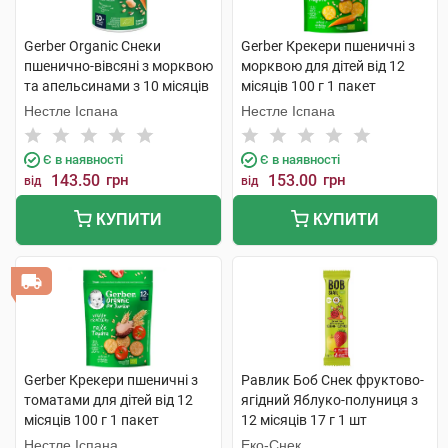
Gerber Organic Снеки
Gerber Крекери пшеничні з
пшенично-вівсяні з морквою
морквою для дітей від 12
та апельсинами з 10 місяців
місяців 100 г 1 пакет
35 г 1 банка
Нестле Іспана
Нестле Іспана
Є в наявності
Є в наявності
143.50
грн
153.00
грн
від
від
КУПИТИ
КУПИТИ
Gerber Крекери пшеничні з
Равлик Боб Снек фруктово-
томатами для дітей від 12
ягідний Яблуко-полуниця з
місяців 100 г 1 пакет
12 місяців 17 г 1 шт
Нестле Іспана
Еко-Снек