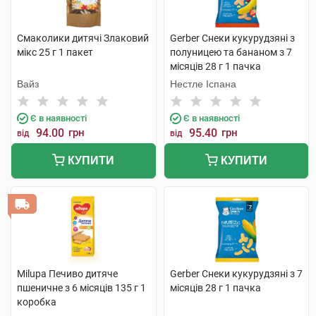
Смаколики дитячі Злаковий
Gerber Снеки кукурудзяні з
мікс 25 г 1 пакет
полуницею та бананом з 7
місяців 28 г 1 пачка
Вайз
Нестле Іспана
Є в наявності
Є в наявності
94.00
грн
95.40
грн
від
від
КУПИТИ
КУПИТИ
Milupa Печиво дитяче
Gerber Снеки кукурудзяні з 7
пшеничне з 6 місяців 135 г 1
місяців 28 г 1 пачка
коробка