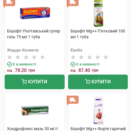
Бішофіт Полтавський супер
Бішофіт Mg++ П'ятковий 100
гель 75 мл 1 туба
мл 1 туба
Жардін Косметік
Екобіз
Є в наявності
Є в наявності
78.20
грн
87.40
грн
від
від
КУПИТИ
КУПИТИ
Хондрофлекс мазь 50 мг/г
Бішофіт Mg++ Форте гарячий