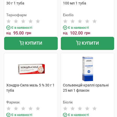
30 г 1 туба
100 мл 1 туба
Тернофарм
Екобіз
Є в наявності
Є в наявності
95.00
грн
102.00
грн
від
від
КУПИТИ
КУПИТИ
Хондра-Сила мазь 5 % 30 г 1
Сольвенцій краплі оральні
туба
25 мл 1 флакон
Фармак
Біолік
Є в наявності
Є в наявності