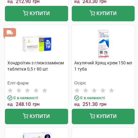
212.90
грн
243.30
грн
від
від
КУПИТИ
КУПИТИ
Хондроітин з глюкозаміном
Акулячий Хрящ крем 150 мл
таблетки 0,5 г 80 шт
1 туба
Еліт-фарм
Осіріс
Є в наявності
Є в наявності
248.10
грн
251.30
грн
від
від
КУПИТИ
КУПИТИ