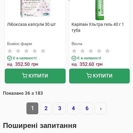
Лібоксаза капсули 30 шт
Каріпаін Ультра гель 40 г 1
туба
Бовіос фарм
Віола
Є в наявності
Є в наявності
352.50
грн
352.60
грн
від
від
КУПИТИ
КУПИТИ
Показано
36
з
183
1
2
3
4
6
›
Поширені запитання