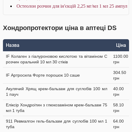
Остеолон розчин для ін'єкцій 2,25 мг/мл 1 мл 25 ампул
Хондропротектори ціна в аптеці DS
Назва
Ціна
IF Колаген з гіалуроновою кислотою та вітаміном C
1100.00
розчин оральний 10 мл 30 стіків
грн
304.50
IF Артросила Форте порошок 10 саше
грн
Акулячий Хрящ крем-бальзам для суглобів 100 мл
40.00
1 пауч
грн
Еліксір Хондроітин з глюкозаміном крем-бальзам 75
58.10
мл 1 туба
грн
911 Ревмалгон гель-бальзам для суглобів 100 мл 1
64.00
туба
грн