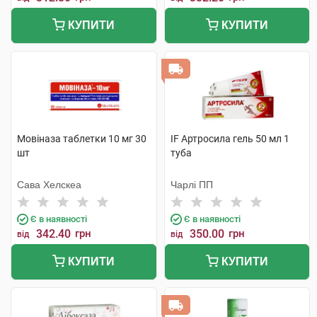
КУПИТИ
КУПИТИ
Мовіназа таблетки 10 мг 30
IF Артросила гель 50 мл 1
шт
туба
Сава Хелскеа
Чарлі ПП
Є в наявності
Є в наявності
342.40
грн
350.00
грн
від
від
КУПИТИ
КУПИТИ