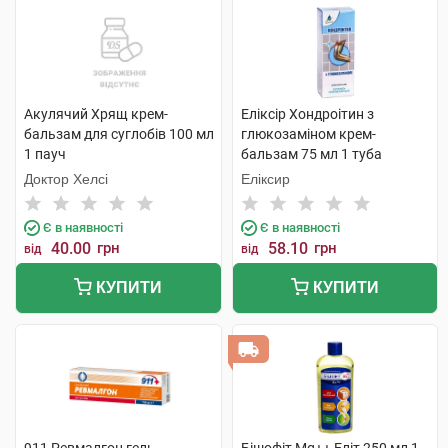
Акулячий Хрящ крем-
Еліксір Хондроітин з
бальзам для суглобів 100 мл
глюкозаміном крем-
1 пауч
бальзам 75 мл 1 туба
Доктор Хелсі
Еліксир
Є в наявності
Є в наявності
40.00
грн
58.10
грн
від
від
КУПИТИ
КУПИТИ