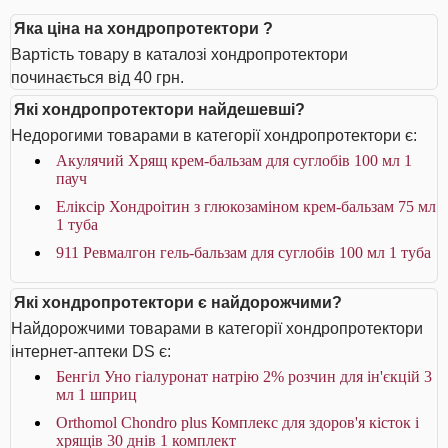
Яка ціна на хондропротектори ?
Вартість товару в каталозі хондропротектори
починається від 40 грн.
Які хондропротектори найдешевші?
Недорогими товарами в категорії хондропротектори є:
Акулячий Хрящ крем-бальзам для суглобів 100 мл 1
пауч
Еліксір Хондроітин з глюкозаміном крем-бальзам 75 мл
1 туба
911 Ревмалгон гель-бальзам для суглобів 100 мл 1 туба
Які хондропротектори є найдорожчими?
Найдорожчими товарами в категорії хондропротектори
інтернет-аптеки DS є:
Бенгіл Уно гіалуронат натрію 2% розчин для ін'єкцій 3
мл 1 шприц
Orthomol Chondro plus Комплекс для здоров'я кісток і
хрящів 30 днів 1 комплект