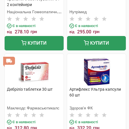
2 контейнери
Національна Гомеопатична
Нутрімед
Спілка
Є в наявності
Є в наявності
278.10
грн
295.00
грн
від
від
КУПИТИ
КУПИТИ
Дебріліз таблетки 30 шт
Артифлекс Ультра капсули
60 шт
Маклеодс Фармасьютикалс
Здоров'я ФК
Є в наявності
Є в наявності
312.80
грн
332.20
грн
від
від