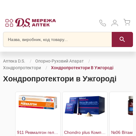
Аптека D.S.
Опорно-Руховий Апарат
Хондропротектори
Хондропротектори В Ужгороді
Хондропротектори в Ужгороді
911 Ревмалгон гель-бальзам для суглобів
Chondro plus Комплекс для здоров'я кісток і хрящів 30 днів