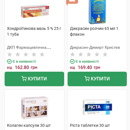
Хондроїтинова мазь 5 % 25 г
Дикрасин розчин 65 мл 1
1 туба
флакон
ДКП Фармацевтична
Дикрасин-Димирт Кристев
фабрика
Є в наявності
Є в наявності
162.80
грн
169.40
грн
від
від
КУПИТИ
КУПИТИ
Колаген капсули 30 шт
Ріста таблетки 30 шт