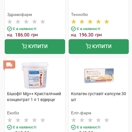
Здравофарм
Технобіо
Є в наявності
Є в наявності
186.00
грн
196.30
грн
від
від
КУПИТИ
КУПИТИ
Бішофіт Mg++ Кристалічний
Колаген суставіт капсули 30
концентрат 1 л 1 відерце
шт
Екобіз
Еліт-фарм
Є в наявності
Є в наявності