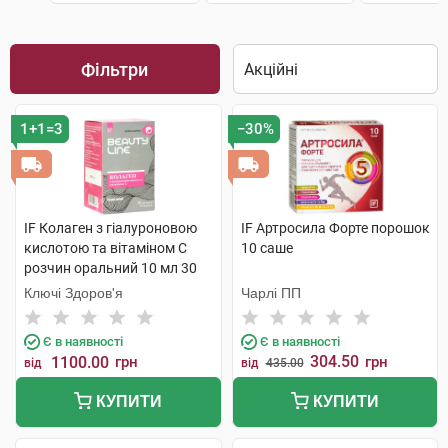
Фільтри
1+1=3
−30%
IF Колаген з гіалуроновою
IF Артросила Форте порошок
кислотою та вітаміном C
10 саше
розчин оральний 10 мл 30
стіків
Ключі Здоров'я
Чарлі ПП
Є в наявності
Є в наявності
304.50
1100.00
грн
грн
від
від
435.00
КУПИТИ
КУПИТИ