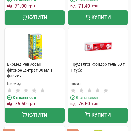
71.00
грн
71.40
грн
від
від
КУПИТИ
КУПИТИ
Екомед Ревмосан
Гірудалгон-Хондро гель 50 г
фітоконцентрат 30 мл 1
1 туба
флакон
Екомед
Біокон
Є в наявності
Є в наявності
76.50
грн
76.50
грн
від
від
КУПИТИ
КУПИТИ