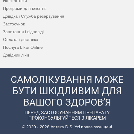
Наші аптеки
Програми для клієнтів
Довідка і Служба резервування
Застосунок
Запитання і відповіді
Оплата і доставка
Послуга Likar Online
Довідник ліків
САМОЛІКУВАННЯ МОЖЕ
БУТИ ШКІДЛИВИМ ДЛЯ
ВАШОГО ЗДОРОВ’Я
ПЕРЕД ЗАСТОСУВАННЯМ ПРЕПАРАТУ
ПРОКОНСУЛЬТУЙТЕСЯ З ЛІКАРЕМ
© 2020 - 2026 Аптека D.S. Усі права захищені