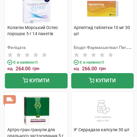
Колаген Морський Остео
Арпептид таблетки 10 мг 30
порошок 5 г 14 пакетів
шт
Феліцата
Біоділ Фармасьютікал Пвт.
Лтд.
Є в наявності
Є в наявності
264.00
грн
266.00
грн
від
від
КУПИТИ
КУПИТИ
Артро-гран гранули для
IF Серрадаза капсули 30 шт
орального застосування 5 г