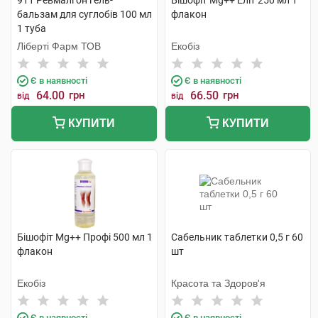
911 Ревмалгон гель-
Бішофіт Mg++ Еліт 250 мл 1
бальзам для суглобів 100 мл
флакон
1 туба
Ліберті Фарм ТОВ
Екобіз
Є в наявності
Є в наявності
64.00
грн
66.50
грн
від
від
КУПИТИ
КУПИТИ
Бішофіт Mg++ Профі 500 мл 1
Сабельник таблетки 0,5 г 60
флакон
шт
Екобіз
Красота та Здоров'я
Є в наявності
Є в наявності