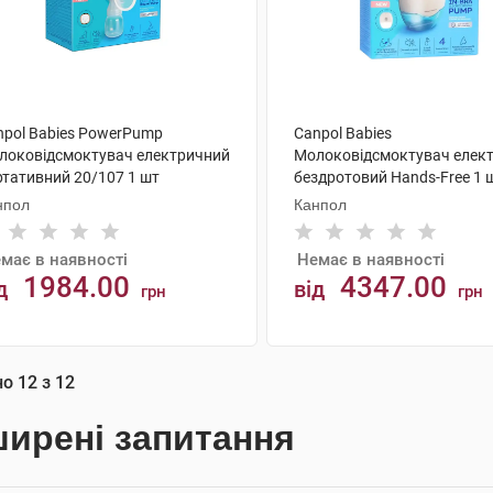
npol Babies PowerPump
Canpol Babies
локовідсмоктувач електричний
Молоковідсмоктувач елек
ртативний 20/107 1 шт
бездротовий Hands-Free 1 
нпол
Канпол
має в наявності
Немає в наявності
1984.00
4347.00
д
від
грн
грн
АНАЛОГИ
АНАЛОГИ
но
12
з
12
ирені запитання