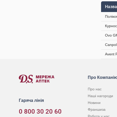
Назва
Поліко
Курнос
Ovo GM
Canpol
Avent 
Про Компані
Про нас
Наші нагороди
Гаряча лінія
Новини
Франшиза
0 800 30 20 60
Робота у нас