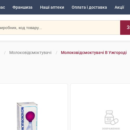
нас
Франшиза
Наші аптеки
Оплата і доставка
Акції
З
Молоковідсмоктувачі
Молоковідсмоктувачі В Ужгороді