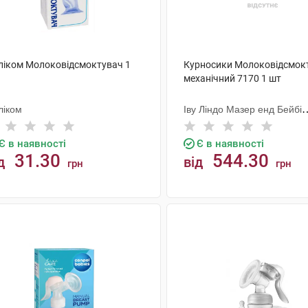
ліком Молоковідсмоктувач 1
Курносики Молоковідсмок
механічний 7170 1 шт
ліком
Іву Ліндо Мазер енд Бейбі
Продактс
Є в наявності
Є в наявності
31.30
544.30
д
від
грн
грн
КУПИТИ
КУПИТИ