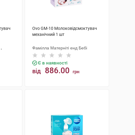
тувач
Ovo GM-10 Молоковідсмоктувач
механічний 1 шт
Фамілла Матерніті енд Бебі
Є в наявності
886.00
від
грн
КУПИТИ