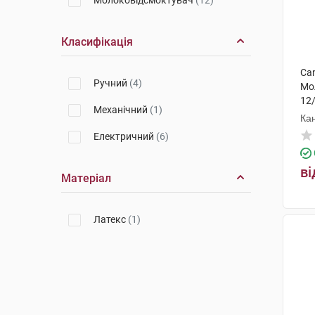
Молоковідсмоктувач
(12)
Класифікація
Can
Ручний
(4)
Мо
12
Механічний
(1)
Ка
Електричний
(6)
ві
Матеріал
Латекс
(1)