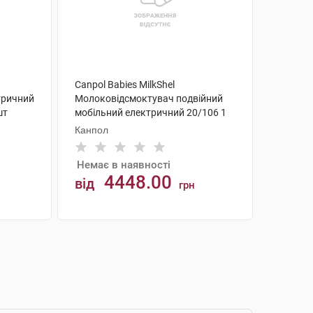
Canpol Babies MilkShel
тричний
Молоковідсмоктувач подвійний
шт
мобільний електричний 20/106 1
шт
Канпол
Немає в наявності
4448.00
від
грн
АНАЛОГИ