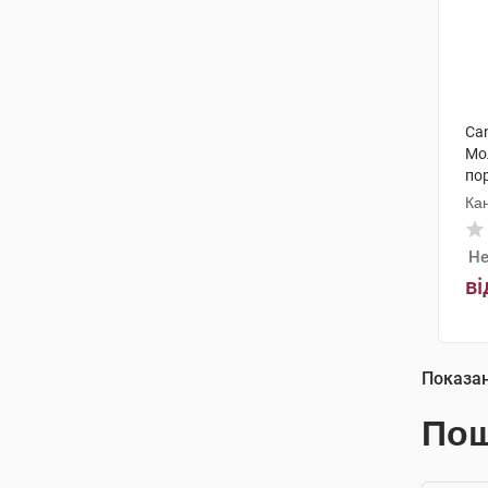
Ca
Мо
по
Ка
Не
ві
Показа
Пош