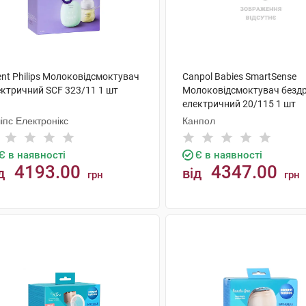
ent Philips Молоковідсмоктувач
Canpol Babies SmartSense
ектричний SCF 323/11 1 шт
Молоковідсмоктувач безд
електричний 20/115 1 шт
іпс Електронікс
Канпол
Є в наявності
Є в наявності
4193.00
4347.00
д
від
грн
грн
КУПИТИ
КУПИТИ