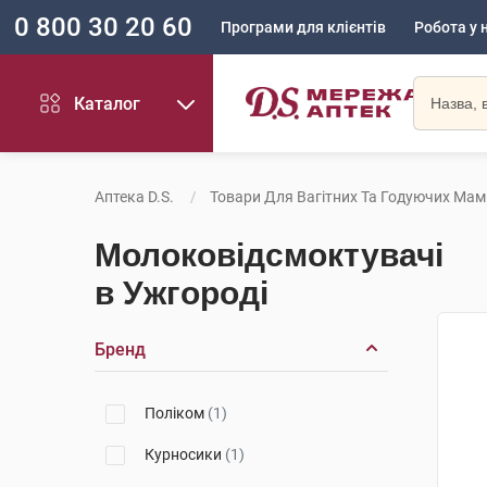
0 800 30 20 60
Програми для клієнтів
Робота у 
Каталог
Аптека D.S.
Товари Для Вагітних Та Годуючих Мам
Молоковідсмоктувачі
в Ужгороді
Бренд
Поліком
(1)
Курносики
(1)