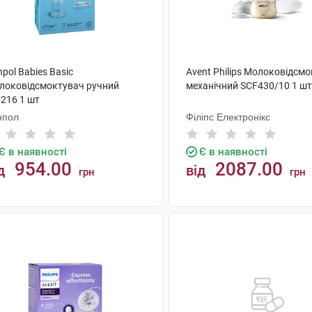
pol Babies Basic
Avent Philips Молоковідсм
локовідсмоктувач ручний
механічний SCF430/10 1 шт
/216 1 шт
нпол
Філіпс Електронікс
Є в наявності
Є в наявності
954.00
2087.00
д
від
грн
грн
КУПИТИ
КУПИТИ