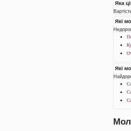
Яка ц
Вартіст
Які м
Недорог
П
К
O
Які м
Найдоро
Ca
Ca
Ca
Мол