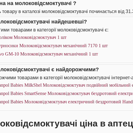
іна на молоковідсмоктувачі ?
ь товару в каталозі молоковідсмоктувачі починається від 31.
олоковідсмоктувачі найдешевші?
ими товарами в категорії молоковідсмоктувачі є:
оліком Молоковідсмоктувач 1 шт
урносики Молоковідсмоктувач механічний 7170 1 шт
vo GM-10 Молоковідсмоктувач механічний 1 шт
олоковідсмоктувачі є найдорожчими?
жчими товарами в категорії молоковідсмоктувачі інтернет-а
npol Babies MilkShel Молоковідсмоктувач подвійний мобільний 
npol Babies SmartSense Молоковідсмоктувач бездротовий електр
npol Babies Молоковідсмоктувач електричний бездротовий Hands
оковідсмоктувачі ціна в аптец