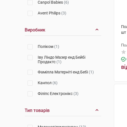
Canpol Babies
(6)
Avent Philips
(3)
По
Виробник
шт
По
Поліком
(1)
Іву Ліндо Мазер енд Бейбі
Продактс
(1)
ві
Фамілла Матерніті енд Бебі
(1)
Канпол
(6)
Філіпс Електронікс
(3)
Тип товарів