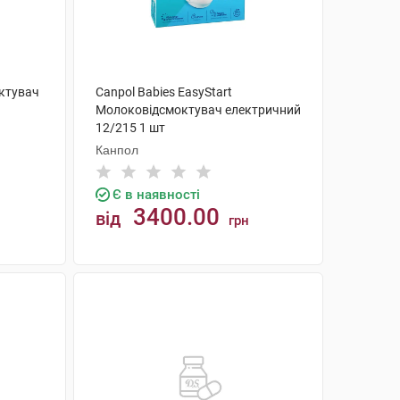
октувач
Canpol Babies EasyStart
Молоковідсмоктувач електричний
12/215 1 шт
Канпол
Є в наявності
3400.00
від
грн
КУПИТИ