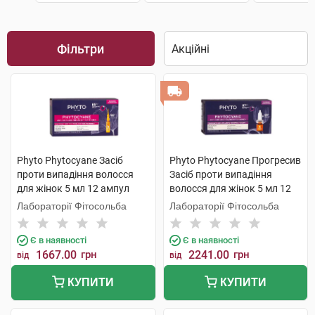
Фільтри
Phyto Phytocyane Засіб
Phyto Phytocyane Прогресив
проти випадіння волосся
Засіб проти випадіння
для жінок 5 мл 12 ампул
волосся для жінок 5 мл 12
ампул
Лабораторії Фітосольба
Лабораторії Фітосольба
Є в наявності
Є в наявності
1667.00
грн
2241.00
грн
від
від
КУПИТИ
КУПИТИ