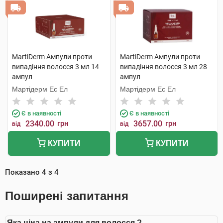
MartiDerm Ампули проти
MartiDerm Ампули проти
випадіння волосся 3 мл 14
випадіння волосся 3 мл 28
ампул
ампул
Мартідерм Ес Ел
Мартідерм Ес Ел
Є в наявності
Є в наявності
2340.00
грн
3657.00
грн
від
від
КУПИТИ
КУПИТИ
Показано
4
з
4
Поширені запитання
Яка ціна на ампули для волосся ?