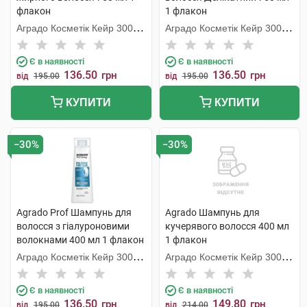
флакон
1 флакон
Аградо Косметік Кейр 3000
Аградо Косметік Кейр 3000
С.Л.У.
С.Л.У.
Є в наявності
Є в наявності
136.50
136.50
грн
грн
від
195.00
від
195.00
КУПИТИ
КУПИТИ
−30%
−30%
Agrado Prof Шампунь для
Agrado Шампунь для
волосся з гіалуроновими
кучерявого волосся 400 мл
волокнами 400 мл 1 флакон
1 флакон
Аградо Косметік Кейр 3000
Аградо Косметік Кейр 3000
С.Л.У.
С.Л.У.
Є в наявності
Є в наявності
136.50
149.80
грн
грн
від
195.00
від
214.00