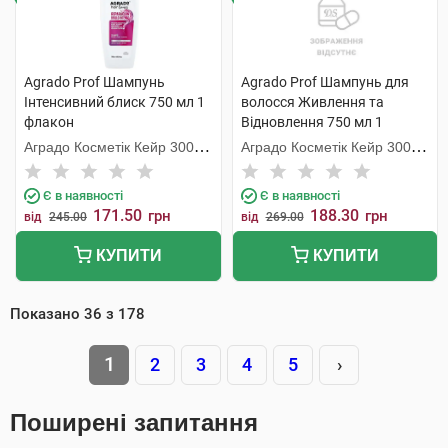
Agrado Prof Шампунь
Agrado Prof Шампунь для
Інтенсивний блиск 750 мл 1
волосся Живлення та
флакон
Відновлення 750 мл 1
флакон
Аградо Косметік Кейр 3000
Аградо Косметік Кейр 3000
С.Л.У.
С.Л.У.
Є в наявності
Є в наявності
171.50
188.30
грн
грн
від
245.00
від
269.00
КУПИТИ
КУПИТИ
Показано
36
з
178
1
2
3
4
5
›
Поширені запитання