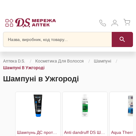
Аптека D.S.
Косметика Для Волосся
Шампуні
Шампуні В Ужгороді
Шампуні в Ужгороді
Шампунь ДС проти легкої і помірної лупи
Anti dandruff DS Шампунь проти лупи для сухого волосся та подразненої шкіри голови