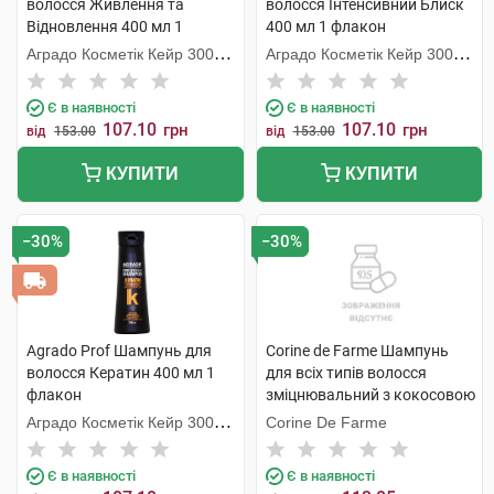
волосся Живлення та
волосся Інтенсивний Блиск
Відновлення 400 мл 1
400 мл 1 флакон
флакон
Аградо Косметік Кейр 3000
Аградо Косметік Кейр 3000
С.Л.У.
С.Л.У.
Є в наявності
Є в наявності
107.10
107.10
грн
грн
від
153.00
від
153.00
КУПИТИ
КУПИТИ
−30%
−30%
Agrado Prof Шампунь для
Corine de Farme Шампунь
волосся Кератин 400 мл 1
для всіх типів волосся
флакон
зміцнювальний з кокосовою
водою 750 мл 1 флакон
Аградо Косметік Кейр 3000
Corine De Farme
С.Л.У.
Є в наявності
Є в наявності