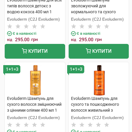
Evoluderm Шампунь для всіх
Evoluderm Шампунь
типів волосся детокс з
зволожуючий для
водою кокоса 400 мл 1
нормального та сухого
флакон
волосся 400 мл 1 флакон
Evoluderm (C2J Evoluderm)
Evoluderm (C2J Evoluderm)
Є в наявності
Є в наявності
295.00
грн
295.00
грн
від
від
КУПИТИ
КУПИТИ
1+1=3
1+1=3
Evoluderm Шампунь для
Evoluderm Шампунь для
сухого волосся зміцнюючий
сухого та пошкодженого
з цінними оліями 400 мл 1
волосся живильний з
флакон
аргановою олією 400 мл 1
Evoluderm (C2J Evoluderm)
Evoluderm (C2J Evoluderm)
флакон
Є в наявності
Є в наявності