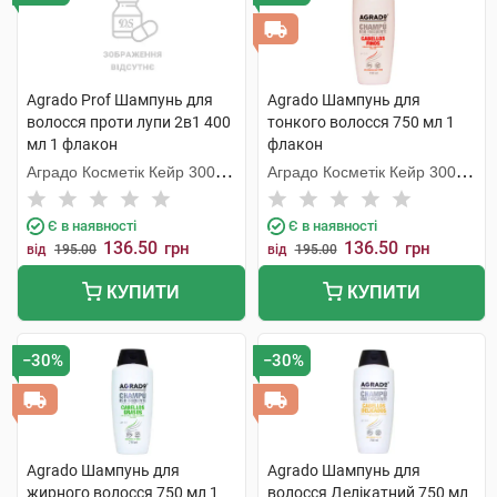
Agrado Prof Шампунь для
Agrado Шампунь для
волосся проти лупи 2в1 400
тонкого волосся 750 мл 1
мл 1 флакон
флакон
Аградо Косметік Кейр 3000
Аградо Косметік Кейр 3000
С.Л.У.
С.Л.У.
Є в наявності
Є в наявності
136.50
136.50
грн
грн
від
195.00
від
195.00
КУПИТИ
КУПИТИ
−30%
−30%
Agrado Шампунь для
Agrado Шампунь для
жирного волосся 750 мл 1
волосся Делікатний 750 мл