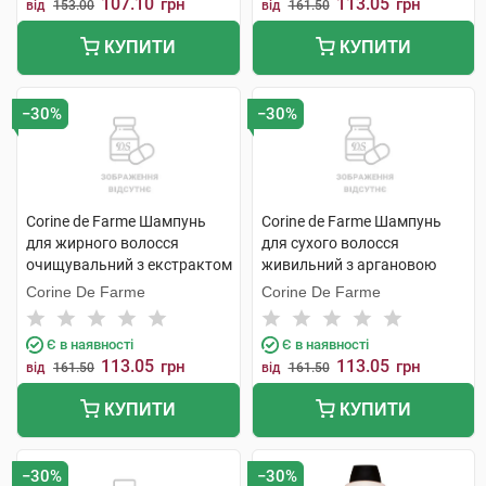
107.10
113.05
грн
грн
від
153.00
від
161.50
КУПИТИ
КУПИТИ
−30%
−30%
Corine de Farme Шампунь
Corine de Farme Шампунь
для жирного волосся
для сухого волосся
очищувальний з екстрактом
живильний з аргановою
зеленого чаю 750 мл 1
олією 750 мл 1 флакон
Corine De Farme
Corine De Farme
флакон
Є в наявності
Є в наявності
113.05
113.05
грн
грн
від
161.50
від
161.50
КУПИТИ
КУПИТИ
−30%
−30%