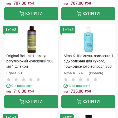
707.00
грн
707.00
грн
від
від
КУПИТИ
КУПИТИ
1+1=3
1+1=3
Original Botanic Шампунь
Alma K. Шампунь живлення і
регулюючий чоловічий 300
відновлення для сухого,
мл 1 флакон
пошкодженого волосся 300
мл 1 флакон
Egalle S.L.
Alma K. S.R.L. (Ізраїль)
Є в наявності
Є в наявності
718.00
грн
735.00
грн
від
від
КУПИТИ
КУПИТИ
1+1=3
−30%