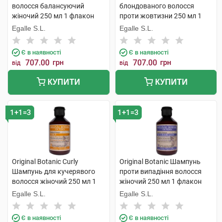
волосся балансуючий
блондованого волосся
жіночий 250 мл 1 флакон
проти жовтизни 250 мл 1
флакон
Egalle S.L.
Egalle S.L.
Є в наявності
Є в наявності
707.00
грн
707.00
грн
від
від
КУПИТИ
КУПИТИ
1+1=3
1+1=3
Original Botanic Curly
Original Botanic Шампунь
Шампунь для кучерявого
проти випадіння волосся
волосся жіночий 250 мл 1
жіночий 250 мл 1 флакон
флакон
Egalle S.L.
Egalle S.L.
Є в наявності
Є в наявності