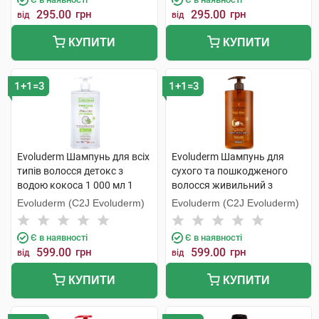
295.00
грн
295.00
грн
від
від
КУПИТИ
КУПИТИ
1+1=3
1+1=3
Evoluderm Шампунь для всіх
Evoluderm Шампунь для
типів волосся детокс з
сухого та пошкодженого
водою кокоса 1 000 мл 1
волосся живильний з
флакон
аргановою олією 1 000 мл 1
Evoluderm (C2J Evoluderm)
Evoluderm (C2J Evoluderm)
флакон
Є в наявності
Є в наявності
599.00
грн
599.00
грн
від
від
КУПИТИ
КУПИТИ