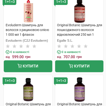
1+1=3
1+1=3
Evoluderm Шампунь для
Original Botanic Шампунь для
волосся з рициновою олією
пошкодженого волосся
1 000 мл 1 флакон
відновлюючий 250 мл 1
флакон
Evoluderm (C2J Evoluderm)
Egalle S.L.
Є в наявності
Є в наявності
599.00
грн
707.00
грн
від
від
КУПИТИ
КУПИТИ
1+1=3
1+1=3
Original Botanic Шампунь для
Original Botanic Шампунь для