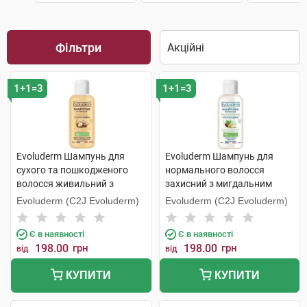
Фільтри
1+1=3
1+1=3
Evoluderm Шампунь для
Evoluderm Шампунь для
сухого та пошкодженого
нормального волосся
волосся живильний з
захисний з мигдальним
аргановою олією 100 мл 1
молоком 100 мл 1 флакон
Evoluderm (C2J Evoluderm)
Evoluderm (C2J Evoluderm)
флакон
Є в наявності
Є в наявності
198.00
грн
198.00
грн
від
від
КУПИТИ
КУПИТИ