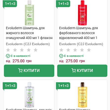
1+1=3
1+1=3
Evoluderm Шампунь для
Evoluderm Шампунь для
жирного волосся
фарбованого волосся
очищуючий 400 мл 1 флакон
відновлюючий 400 мл 1
флакон
Evoluderm (C2J Evoluderm)
Evoluderm (C2J Evoluderm)
Є в наявності
Є в наявності
275.00
грн
275.00
грн
від
від
КУПИТИ
КУПИТИ
1+1=3
1+1=3