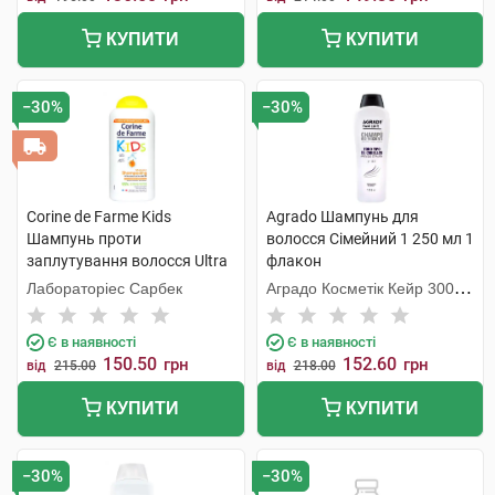
КУПИТИ
КУПИТИ
−30%
−30%
Corine de Farme Kids
Agrado Шампунь для
Шампунь проти
волосся Сімейний 1 250 мл 1
заплутування волосся Ultra
флакон
Абрикос 300 мл 1 флакон
Лабораторіес Сарбек
Аградо Косметік Кейр 3000
С.Л.У.
Є в наявності
Є в наявності
150.50
152.60
грн
грн
від
215.00
від
218.00
КУПИТИ
КУПИТИ
−30%
−30%