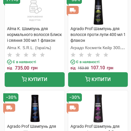
Alma K. Шампунь для
Agrado Prof Шампунь для
нормального волосся Блиск
волосся проти лупи 400 мл 1
і сяяння 300 мл 1 флакон
флакон
Alma K. S.R.L. (Ізраїль)
Аградо Косметік Кейр 3000
С.Л.У.
Є в наявності
Є в наявності
107.10
735.00
грн
грн
від
від
153.00
КУПИТИ
КУПИТИ
−30%
−30%
Agrado Prof Шампунь для
Agrado Prof Шампунь для