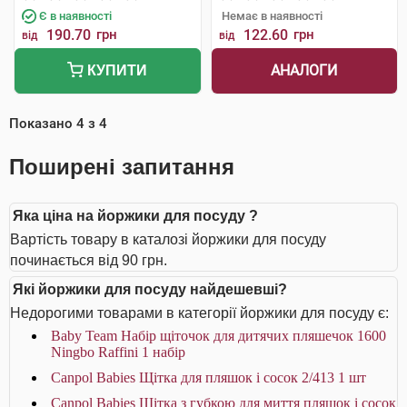
Є в наявності
Немає в наявності
190.70
грн
122.60
грн
від
від
АНАЛОГИ
КУПИТИ
Показано
4
з
4
Поширені запитання
Яка ціна на йоржики для посуду ?
Вартість товару в каталозі йоржики для посуду
починається від 90 грн.
Які йоржики для посуду найдешевші?
Недорогими товарами в категорії йоржики для посуду є:
Baby Team Набір щіточок для дитячих пляшечок 1600
Ningbo Raffini 1 набір
Canpol Babies Щітка для пляшок і сосок 2/413 1 шт
Canpol Babies Щітка з губкою для миття пляшок і сосок