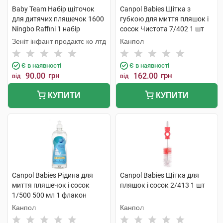
Baby Team Набір щіточок
Canpol Babies Щітка з
для дитячих пляшечок 1600
губкою для миття пляшок і
Ningbo Raffini 1 набір
сосок Чистота 7/402 1 шт
Зеніт інфант продактс ко лтд
Канпол
Є в наявності
Є в наявності
90.00
грн
162.00
грн
від
від
КУПИТИ
КУПИТИ
Canpol Babies Рідина для
Canpol Babies Щітка для
миття пляшечок і сосок
пляшок і сосок 2/413 1 шт
1/500 500 мл 1 флакон
Канпол
Канпол