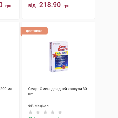
0
218.90
від
грн
грн
КУПИТИ
доставка
 200 мл
Смарт Омега для дітей капсули 30
шт
ФВ Медікел