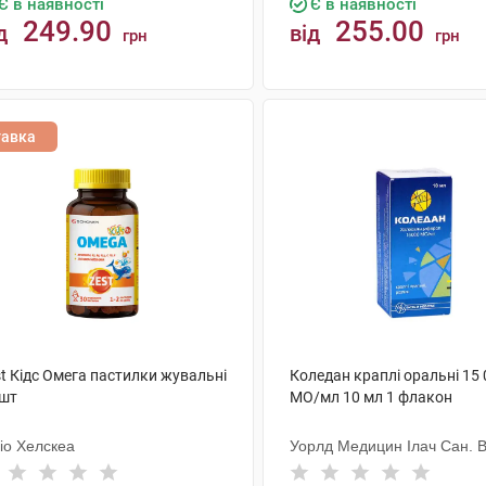
Є в наявності
Є в наявності
249.90
255.00
д
від
грн
грн
КУПИТИ
КУПИТИ
тавка
t Кідс Омега пастилки жувальні
Коледан краплі оральні 15
 шт
МО/мл 10 мл 1 флакон
іо Хелскеа
Уорлд Медицин Ілач Сан. В