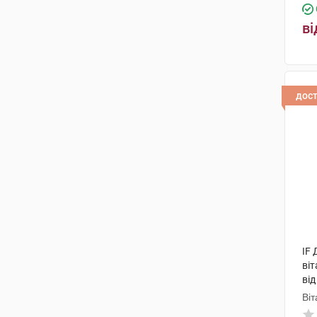
Мічал кондитерська фабрика
(3)
ві
Ортомол фармацевтика
Вертрібс ГмбХ
(2)
дос
IF
віт
від
Віт