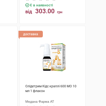
Є в наявності
303.00
від
грн
КУПИТИ
доставка
Олідетрим Кідс краплі 600 МО 10
мл 1 флакон
Медана Фарма АТ