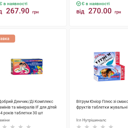
Є в наявності
Є в наявності
267.90
270.00
д
від
грн
грн
КУПИТИ
КУПИТИ
тавка
 Добрий Денчик/Ді Комплекс
Вітрум Юніор Плюс зі смак
амінів та мінералів IF для дітей
фруктів таблетки жувальні
 4 років таблетки 30 шт
аміни
Ігл Нутрішиналс