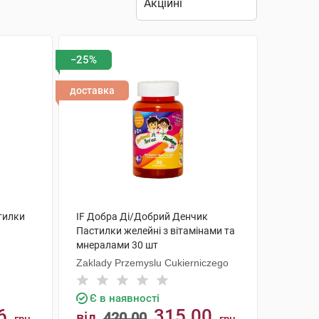
−25%
доставка
тилки
IF Добра Ді/Добрий Денчик
Пастилки желейні з вітамінами та
мнералами 30 шт
Zaklady Przemyslu Cukierniczego
Є в наявності
6
315.00
від
420.00