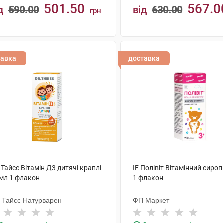
501.50
567.0
д
590.00
від
630.00
грн
КУПИТИ
КУПИТИ
тавка
доставка
Тайсс Вітамін Д3 дитячі краплі
IF Полівіт Вітамінний сироп
 мл 1 флакон
1 флакон
. Тайсс Натурварен
ФП Маркет