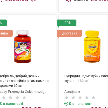
грн
КУПИТИ
КУПИТИ
%
−20%
тавка
доставка
 Добра Ді/Добрий Денчик
Супрадин Ведмежуйки пас
тилки желейні з вітамінами та
жувальні 30 шт
ералами 60 шт
lady Przemyslu Cukierniczego
Амафарм
Є в наявності
Є в наявності