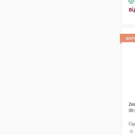
Natures Plus
(16)
ві
Корал Лабораторіз
(2)
Алкалоїд АД-Скоп'є
(2)
Олеофарм
(1)
дос
Індоко Ремедіс
(1)
Солгар Вітамін енд Херб
(2)
Польфарма
(1)
Домова Аптечка
(4)
Екофарм НВК ТОВ
(1)
Zes
Хемплаб Сп з о о
(1)
30
Симбіофарм
(1)
Сір
СимбіоФарм ГмбХ
(1)