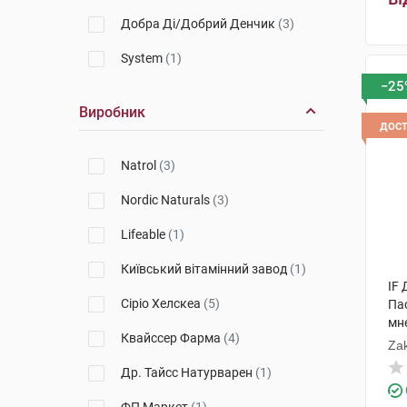
Natures Plus
(15)
Добра Ді/Добрий Денчик
(3)
Solgar
(2)
System
(1)
Orthomol
(2)
−25
Виробник
дос
Natrol
(3)
Nordic Naturals
(3)
Lifeable
(1)
Київський вітамінний завод
(1)
IF
Сіріо Хелскеа
(5)
Пас
мн
Квайссер Фарма
(4)
Zak
Др. Тайсс Натурварен
(1)