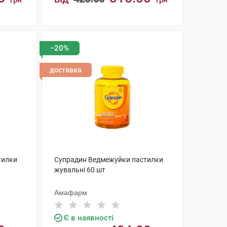
грн
грн
КУПИТИ
−20%
доставка
тилки
Супрадин Ведмежуйки пастилки
жувальні 60 шт
Амафарм
Є в наявності