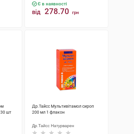
Є в наявності
278.70
від
грн
КУПИТИ
ом
Др.Тайсс Мультивітамол сироп
 30 шт
200 мл 1 флакон
Др.Тайсс Натурварен