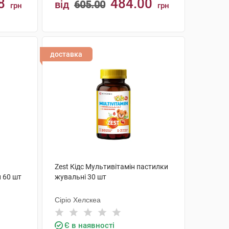
8
484.00
від
605.00
грн
грн
КУПИТИ
доставка
Zest Кідс Мультивітамін пастилки
и 60 шт
жувальні 30 шт
Сіріо Хелскеа
Є в наявності