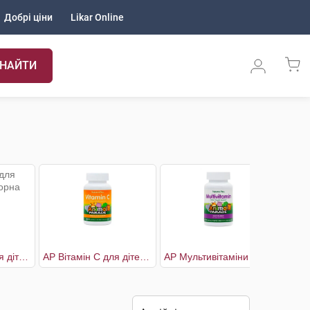
Добрі ціни
Likar Online
НАЙТИ
AP Вітамін D3 для дітей зі смаком чорна вишня
AP Вітамін С для дітей зі смаком апельсину
AP Мультивітаміни дитячі зі смаком винограду