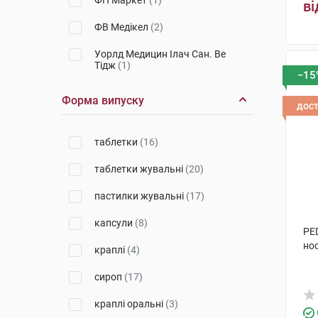
ФП Маркет
(1)
ві
ФВ Медікел
(2)
Уорлд Медицин Ілач Сан. Ве
Тідж
(1)
−15
КРКА
(4)
Форма випуску
дос
Хумана
(1)
таблетки
(16)
Вітаміни
(3)
таблетки жувальні
(20)
Ігл Нутрішиналс
(2)
пастилки жувальні
(17)
Др.Тайсс Натурварен
(1)
капсули
(8)
Мастер Фарм Польска
(1)
PE
ноо
краплі
(4)
Медана Фарма АТ
(2)
сироп
(17)
Честер Медікал Солюшнс
(3)
краплі оральні
(3)
Біотіком
(1)