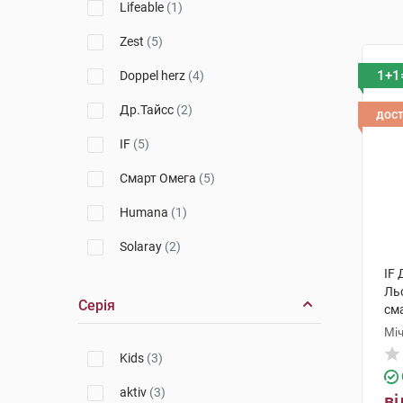
Lifeable
(1)
Zest
(5)
1+1
Doppel herz
(4)
Др.Тайсс
(2)
дос
IF
(5)
Смарт Омега
(5)
Humana
(1)
Solaray
(2)
IF
NatHealth
(1)
Ль
Серія
см
Novel
(1)
Мі
PEDIAKID
(12)
Kids
(3)
АлфаВіт
(2)
aktiv
(3)
ві