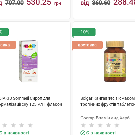
530.25
288.4
д
707.00
від
360.60
грн
КУПИТИ
КУПИТИ
%
−10%
тавка
доставка
DIAKID Sommeil Сироп для
Solgar Кангавітес зі смаком
рмалізації сну 125 мл 1 флакон
тропічних фруктів таблетк
Солгар Вітамін енд Херб
Є в наявності
Є в наявності