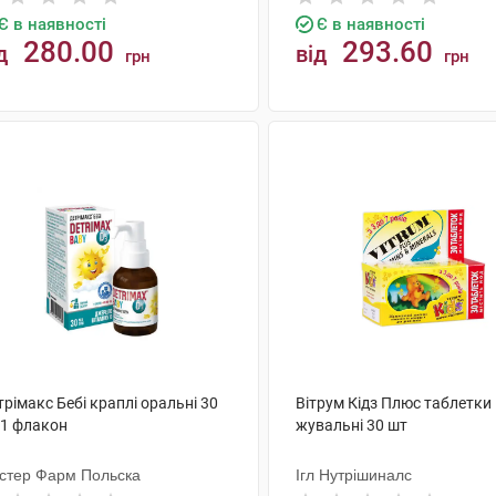
Є в наявності
Є в наявності
280.00
293.60
д
від
грн
грн
КУПИТИ
КУПИТИ
рімакс Бебі краплі оральні 30
Вітрум Кідз Плюс таблетки
 1 флакон
жувальні 30 шт
стер Фарм Польска
Ігл Нутрішиналс