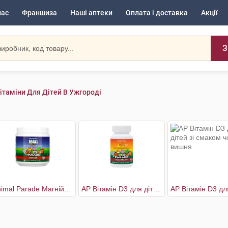
нас
Франшиза
Наші аптеки
Оплата і доставка
Акції
З
ітаміни Для Дітей В Ужгороді
Animal Parade Магній для дітей без цукру вишня
AP Вітамін D3 для дітей без цукру чорна вишня