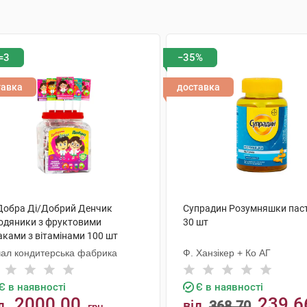
=3
−35%
тавка
доставка
 Добра Ді/Добрий Денчик
Супрадин Розумняшки пас
одяники з фруктовими
30 шт
аками з вітамінами 100 шт
чал кондитерська фабрика
Ф. Ханзікер + Ко АГ
Є в наявності
Є в наявності
2000.00
239.6
д
від
368.70