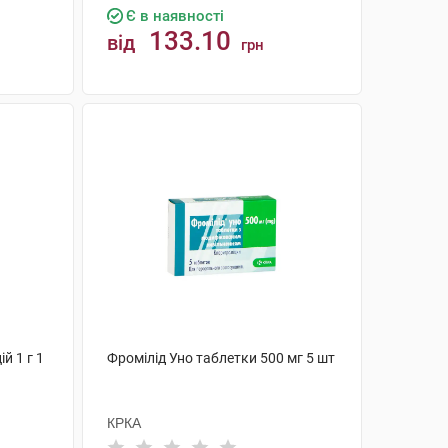
Є в наявності
133.10
від
грн
КУПИТИ
й 1 г 1
Фромілід Уно таблетки 500 мг 5 шт
КРКА