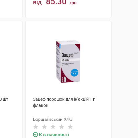
85.30
від
грн
КУПИТИ
0 шт
Зацеф порошок для ін'єкцій 1 г 1
флакон
Борщагівський ХФЗ
Є в наявності