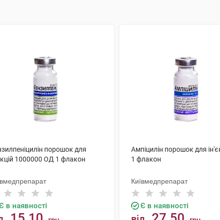
нзилпеніцилін порошок для
Ампіцилін порошок для ін'єк
єкцій 1000000 ОД 1 флакон
1 флакон
ївмедпрепарат
Київмедпрепарат
Є в наявності
Є в наявності
15.10
27.50
д
від