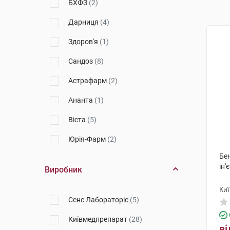
БХФЗ
(2)
Дарниця
(4)
Здоров'я
(1)
Сандоз
(8)
Астрафарм
(2)
Ананта
(1)
Віста
(5)
Юрія-Фарм
(2)
Бе
ін'
Виробник
Ки
Сенс Лабораторіс
(5)
Київмедпрепарат
(28)
ві