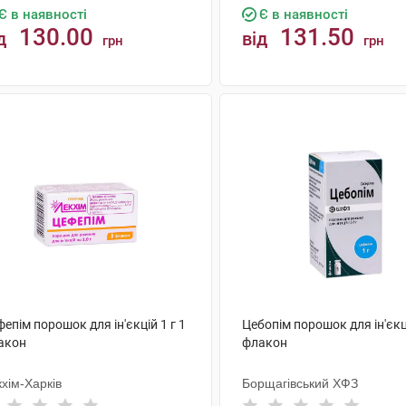
Є в наявності
Є в наявності
130.00
131.50
д
від
грн
грн
КУПИТИ
КУПИТИ
епім порошок для ін'єкцій 1 г 1
Цебопім порошок для ін'єкці
акон
флакон
хім-Харків
Борщагівський ХФЗ