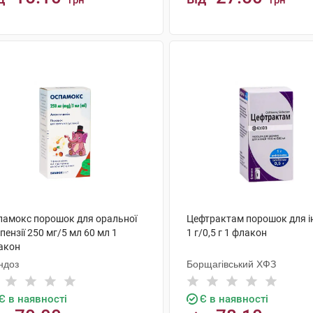
грн
грн
КУПИТИ
КУПИТИ
памокс порошок для оральної
Цефтрактам порошок для ін
пензії 250 мг/5 мл 60 мл 1
1 г/0,5 г 1 флакон
акон
ндоз
Борщагівський ХФЗ
Є в наявності
Є в наявності