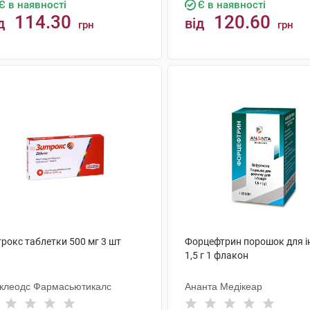
Є в наявності
Є в наявності
114.30
120.60
д
від
грн
грн
КУПИТИ
КУПИТИ
рокс таблетки 500 мг 3 шт
Форцефтрин порошок для ін
1,5 г 1 флакон
клеодс Фармасьютикалс
Ананта Медікеар