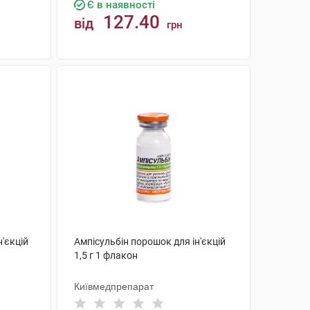
Є в наявності
127.40
від
грн
КУПИТИ
'єкцій
Ампісульбін порошок для ін'єкцій
1,5 г 1 флакон
Київмедпрепарат