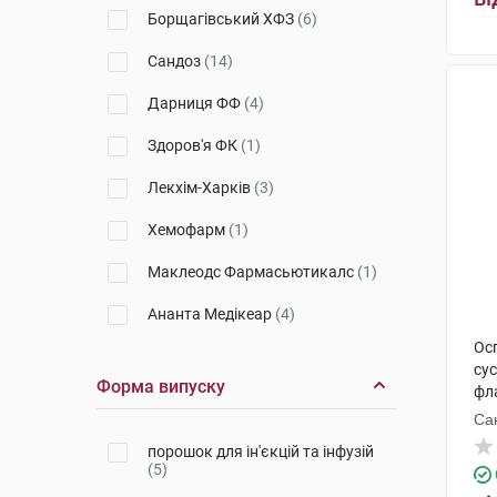
Борщагівський ХФЗ
(6)
Сандоз
(14)
Дарниця ФФ
(4)
Здоров'я ФК
(1)
Лекхім-Харків
(3)
Хемофарм
(1)
Маклеодс Фармасьютикалс
(1)
Ананта Медікеар
(4)
Ос
КРКА
(5)
сус
Форма випуску
фл
Кусум Хелтхкер
(2)
Са
Астрафарм
(2)
порошок для ін'єкцій та інфузій
(5)
Сан Фармасьютикал Індастріз