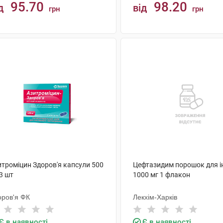
95.70
98.20
д
від
грн
грн
КУПИТИ
КУПИТИ
итроміцин Здоров'я капсули 500
Цефтазидим порошок для ін
3 шт
1000 мг 1 флакон
оров'я ФК
Лекхім-Харків
Є в наявності
Є в наявності