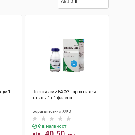
цій 1 г
Цефотаксим БХФЗ порошок для
ін'єкцій 1 г 1 флакон
Борщагівський ХФЗ
Є в наявності
40.50
від