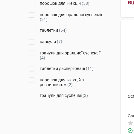
(1)
ві
порошок для ін'єкцій
(58)
Хаупт Фарма Латіна
(2)
порошок для оральної суспензії
(31)
Зентіва Саглик Урунлері Санаї
ве Тіджарет А.Ш
(1)
таблетки
(64)
Фарма Інтернешенал
(6)
капсули
(7)
Глаксо Оперейшнс
(4)
гранули для оральної суспензії
(4)
Венус Ремедіс Лімітед
(5)
таблетки дисперговані
(11)
С.К.Сандоз
(6)
порошок для ін'єкцій з
Нектар Лайфсайнсіз
(6)
розчинником
(2)
Свісс Перентералс
гранули для суспензії
(5)
(3)
Ос
Медокемі
розчин для інфузій
(10)
(1)
Са
СмітКляйн Бічем
Фармасьютикалс
(4)
ЕйСіЕс Добфар С.П.А.
(2)