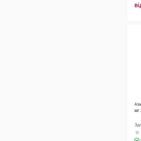
ві
Ауробіндо Фарма Лімітед - Юніт
ІV
(3)
Уорлд Медицин Ілач Сан. Ве
Тідж
(1)
Астеллас Фарма Юроп
(2)
Адамед Фарма
(1)
Сперко Україна
(3)
Лабораторіо Реіг Жофре
(1)
Юрія-Фарм
(4)
Фламінго Фармасьютикалс
(1)
Аз
мг 
ФармаВіжн Сан. ве Тідж.
(1)
Зд
Евертоджен Лайф Саєнсиз
(1)
ПЛІВА Хрватска
(11)