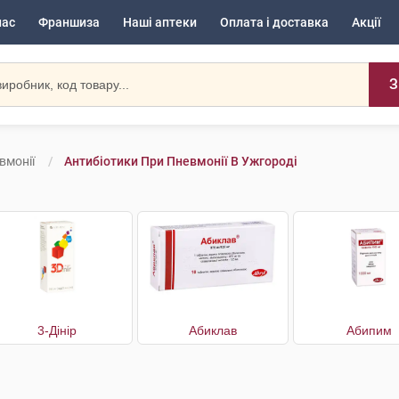
нас
Франшиза
Наші аптеки
Оплата і доставка
Акції
З
вмонії
Антибіотики При Пневмонії В Ужгороді
3-Дінір
Абиклав
Абипим