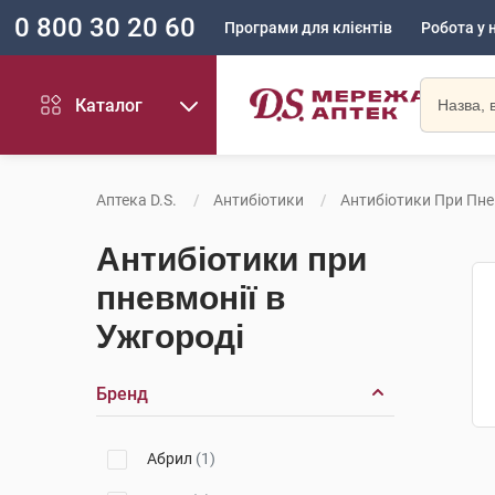
0 800 30 20 60
Програми для клієнтів
Робота у 
Каталог
Аптека D.S.
Антибіотики
Антибіотики При Пне
Антибіотики при
пневмонії в
Ужгороді
Бренд
Абрил
(1)