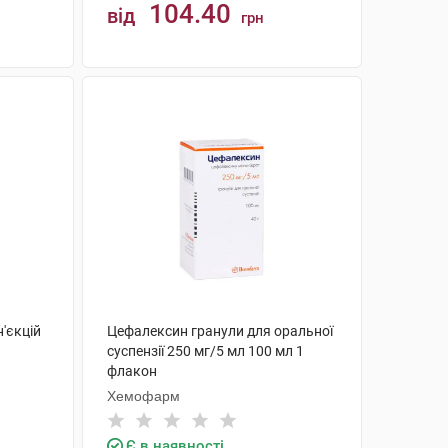
104.40
від
грн
КУПИТИ
'єкцій
Цефалексин гранули для оральної
суспензії 250 мг/5 мл 100 мл 1
флакон
Хемофарм
Є в наявності