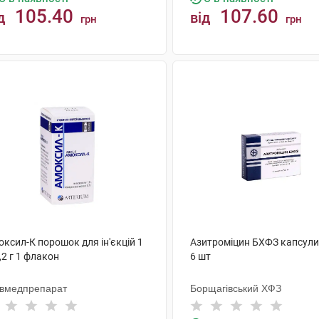
105.40
107.60
д
від
грн
грн
КУПИТИ
КУПИТИ
ксил-К порошок для ін'єкцій 1
Азитроміцин БХФЗ капсули
,2 г 1 флакон
6 шт
ївмедпрепарат
Борщагівський ХФЗ