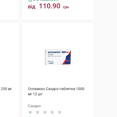
110.90
від
грн
КУПИТИ
 250 мг
Оспамокс Сандоз таблетки 1000
мг 12 шт
Сандоз