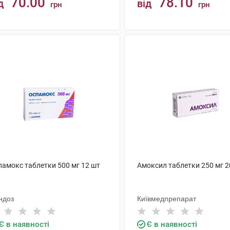
70.00
78.10
д
від
грн
грн
КУПИТИ
КУПИТИ
памокс таблетки 500 мг 12 шт
Амоксил таблетки 250 мг 2
ндоз
Київмедпрепарат
Є в наявності
Є в наявності