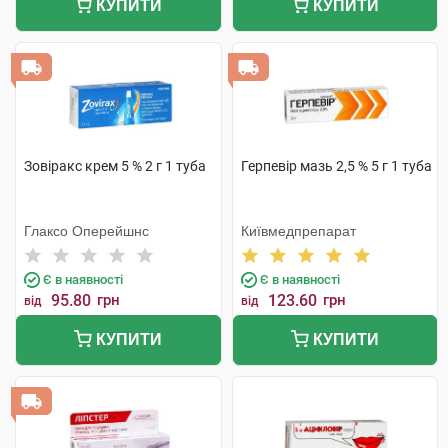
КУПИТИ
КУПИТИ
Зовіракс крем 5 % 2 г 1 туба
Герпевір мазь 2,5 % 5 г 1 туба
Глаксо Оперейшнс
Київмедпрепарат
Є в наявності
Є в наявності
95.80
грн
123.60
грн
від
від
КУПИТИ
КУПИТИ