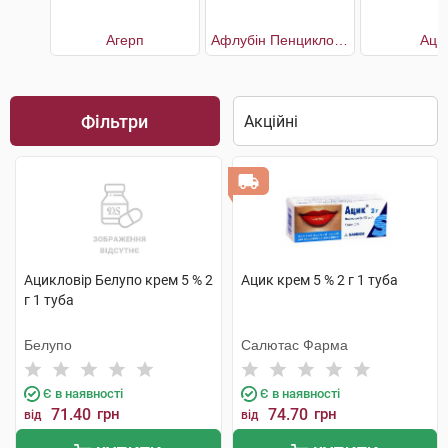
Агерп
Афлубін Пенцикловір
Аци
Фільтри
Ацикловір Белупо крем 5 % 2
Ацик крем 5 % 2 г 1 туба
г 1 туба
Белупо
Салютас Фарма
Є в наявності
Є в наявності
71.40
грн
74.70
грн
від
від