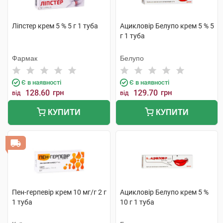
Ліпстер крем 5 % 5 г 1 туба
Ацикловір Белупо крем 5 % 5
г 1 туба
Фармак
Белупо
Є в наявності
Є в наявності
128.60
грн
129.70
грн
від
від
КУПИТИ
КУПИТИ
Пен-герпевір крем 10 мг/г 2 г
Ацикловір Белупо крем 5 %
1 туба
10 г 1 туба