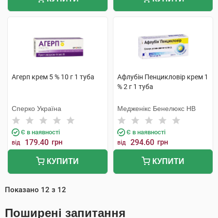
Агерп крем 5 % 10 г 1 туба
Афлубін Пенцикловір крем 1
% 2 г 1 туба
Сперко Україна
Медженікс Бенелюкс НВ
Є в наявності
Є в наявності
179.40
грн
294.60
грн
від
від
КУПИТИ
КУПИТИ
Показано
12
з
12
Поширені запитання