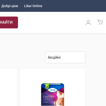
Добрі ціни
Likar Online
НАЙТИ