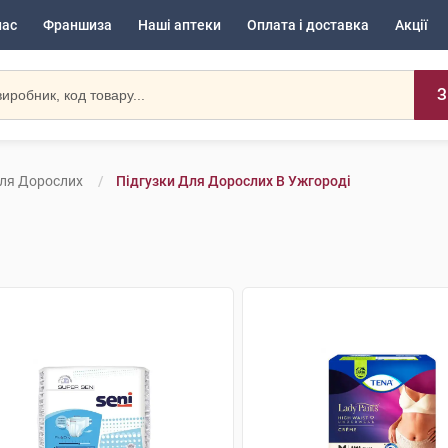
нас
Франшиза
Наші аптеки
Оплата і доставка
Акції
З
Для Дорослих
Підгузки Для Дорослих В Ужгороді