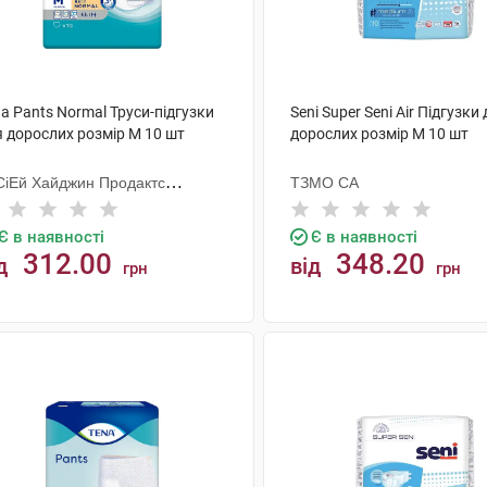
a Pants Normal Труси-підгузки
Seni Super Seni Air Підгузки
я дорослих розмір M 10 шт
дорослих розмір M 10 шт
СіЕй Хайджин Продактс
ТЗМО СА
гезанд
Є в наявності
Є в наявності
312.00
348.20
д
від
грн
грн
КУПИТИ
КУПИТИ