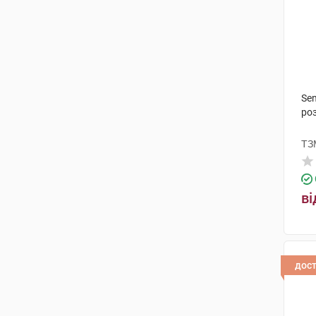
Sen
роз
ТЗ
ві
дос