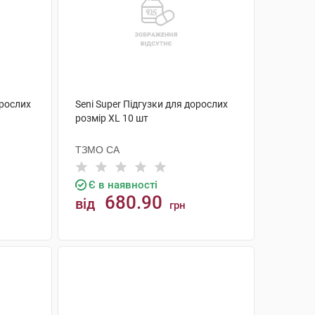
орослих
Seni Super Підгузки для дорослих
розмір XL 10 шт
ТЗМО СА
Є в наявності
680.90
від
грн
КУПИТИ