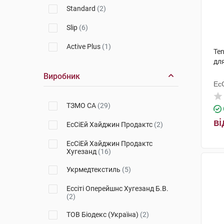
Standard
(2)
Slip
(6)
Active Plus
(1)
Ten
дл
Виробник
Ес
Ху
ТЗМО СА
(29)
ві
ЕсСіЕй Хайджин Продактс
(2)
ЕсСіЕй Хайджин Продактс
Хугезанд
(16)
Укрмедтекстиль
(5)
Ессіті Оперейшнс Хугезанд Б.В.
(2)
ТОВ Біодекс (Україна)
(2)