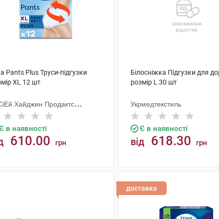
a Pants Plus Труси-підгузки
Білосніжка Підгузки для д
мір XL 12 шт
розмір L 30 шт
СіЕй Хайджин Продактс
Укрмедтекстиль
гезанд
Є в наявності
Є в наявності
610.00
618.30
д
від
грн
грн
КУПИТИ
КУПИТИ
доставка