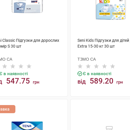
i Classic Підгузки для дорослих
Seni Kids Підгузки для дітей 
мір S 30 шт
Extra 15-30 кг 30 шт
МО СА
ТЗМО СА
Є в наявності
Є в наявності
547.75
589.20
д
від
грн
грн
КУПИТИ
КУПИТИ
тавка