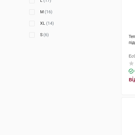
L
(17)
M
(16)
XL
(14)
S
(6)
Ten
під
Ес
Ху
ві