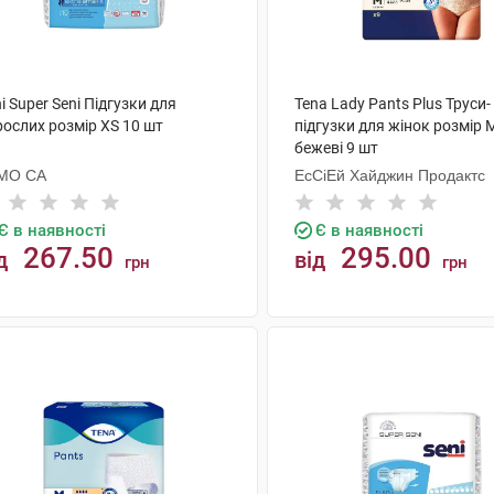
i Super Seni Підгузки для
Tena Lady Pants Plus Труси-
рослих розмір XS 10 шт
підгузки для жінок розмір 
бежеві 9 шт
МО СА
ЕсСіЕй Хайджин Продактс
Є в наявності
Є в наявності
267.50
295.00
д
від
грн
грн
КУПИТИ
КУПИТИ