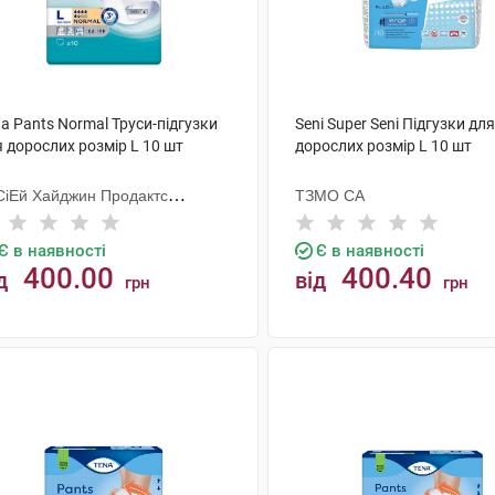
a Pants Normal Труси-підгузки
Seni Super Seni Підгузки для
 дорослих розмір L 10 шт
дорослих розмір L 10 шт
СіЕй Хайджин Продактс
ТЗМО СА
гезанд
Є в наявності
Є в наявності
400.00
400.40
д
від
грн
грн
КУПИТИ
КУПИТИ