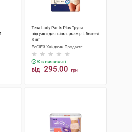
Tena Lady Pants Plus Труси-
M
підгузки для жінок розмір L бежеві
8 шт
ЕсСіЕй Хайджин Продактс
Є в наявності
295.00
від
грн
КУПИТИ