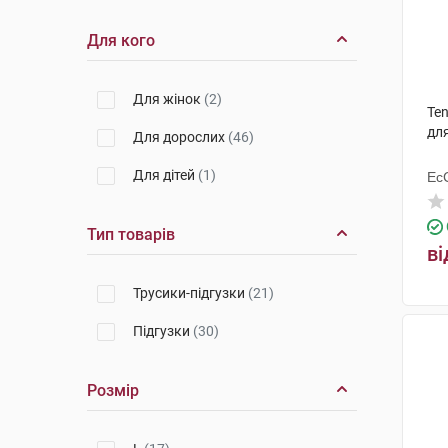
Для кого
Для жінок
(2)
Ten
для
Для дорослих
(46)
Для дітей
(1)
Ес
Ху
Тип товарів
ві
Трусики-підгузки
(21)
Підгузки
(30)
Розмір