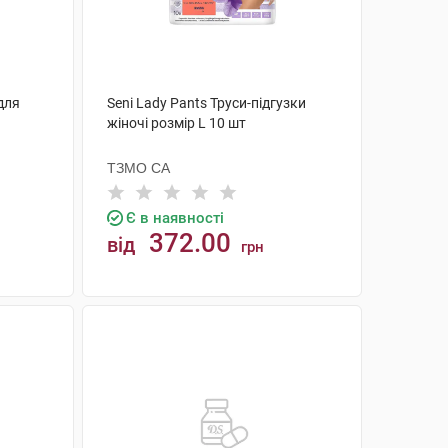
 для
Seni Lady Pants Труси-підгузки
жіночі розмір L 10 шт
ТЗМО СА
Є в наявності
372.00
від
грн
КУПИТИ