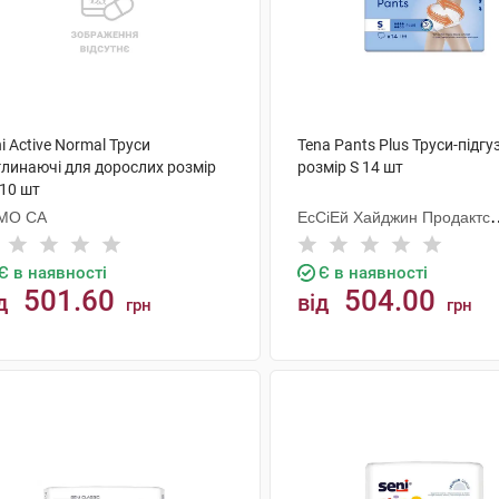
i Active Normal Труси
Tena Pants Plus Труси-підгу
глинаючі для дорослих розмір
розмір S 14 шт
 10 шт
МО СА
ЕсСіЕй Хайджин Продактс
Хугезанд
Є в наявності
Є в наявності
501.60
504.00
д
від
грн
грн
КУПИТИ
КУПИТИ