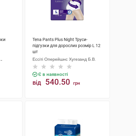
зки
Tena Pants Plus Night Труси-
підгузки для дорослих розмір L 12
шт
Ессіті Оперейшнс Хугезанд Б.В.
Є в наявності
540.50
від
грн
КУПИТИ