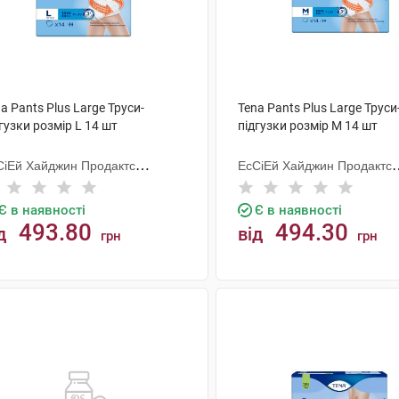
a Pants Plus Large Труси-
Tena Pants Plus Large Труси
гузки розмір L 14 шт
підгузки розмір M 14 шт
СіЕй Хайджин Продактс
ЕсСіЕй Хайджин Продактс
гезанд
Хугезанд
Є в наявності
Є в наявності
493.80
494.30
д
від
грн
грн
КУПИТИ
КУПИТИ