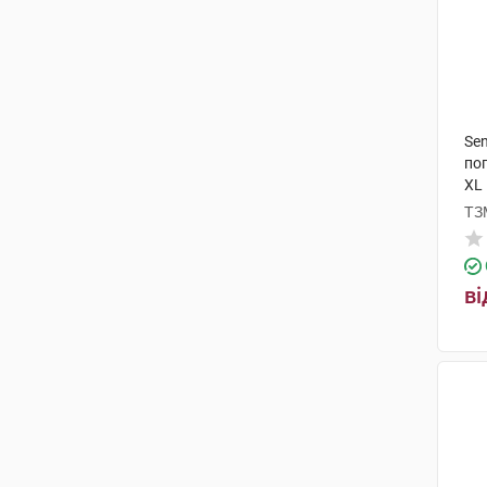
Sen
по
XL
ТЗ
ві