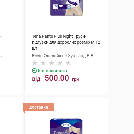
-
Tena Pants Plus Night Труси-
підгузки для дорослих розмір M 12
шт
Ессіті Оперейшнс Хугезанд Б.В.
Є в наявності
500.00
від
грн
КУПИТИ
доставка