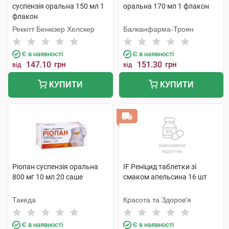
суспензія оральна 150 мл 1
оральна 170 мл 1 флакон
флакон
Реккітт Бенкізер Хелскер
Балканфарма-Троян
Є в наявності
Є в наявності
147.10
грн
151.30
грн
від
від
КУПИТИ
КУПИТИ
Ріопан суспензія оральна
IF Реніцид таблетки зі
800 мг 10 мл 20 саше
смаком апельсина 16 шт
Такеда
Красота та Здоров'я
Є в наявності
Є в наявності