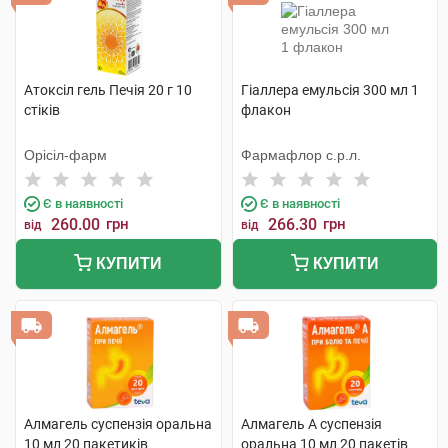
Атоксіл гель Печія 20 г 10
Гіаллера емульсія 300 мл 1
стіків
флакон
Орісіл-фарм
Фармафлор с.р.л.
Є в наявності
Є в наявності
260.00
грн
266.30
грн
від
від
КУПИТИ
КУПИТИ
Алмагель суспензія оральна
Алмагель А суспензія
10 мл 20 пакетиків
оральна 10 мл 20 пакетів