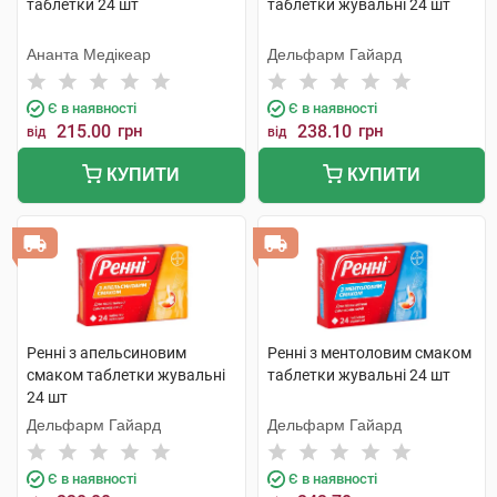
таблетки 24 шт
таблетки жувальні 24 шт
Ананта Медікеар
Дельфарм Гайард
Є в наявності
Є в наявності
215.00
грн
238.10
грн
від
від
КУПИТИ
КУПИТИ
Ренні з апельсиновим
Ренні з ментоловим смаком
смаком таблетки жувальні
таблетки жувальні 24 шт
24 шт
Дельфарм Гайард
Дельфарм Гайард
Є в наявності
Є в наявності