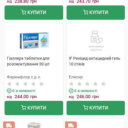
238.80
грн
243.70
грн
від
від
КУПИТИ
КУПИТИ
Гіаллера таблетки для
IF Реніцид антацидний гель
розсмоктування 30 шт
10 стіків
Фармафлор с.р.л.
Еліксир
Є в наявності
Є в наявності
244.00
грн
246.00
грн
від
від
КУПИТИ
КУПИТИ