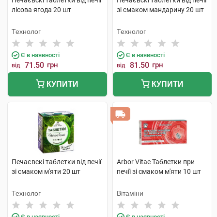
Печаєвскі таблетки від печії
Печаєвскі таблетки від печії
лісова ягода 20 шт
зі смаком мандарину 20 шт
Технолог
Технолог
Є в наявності
Є в наявності
71.50
грн
81.50
грн
від
від
КУПИТИ
КУПИТИ
Печаєвскі таблетки від печії
Arbor Vitae Таблетки при
зі смаком м'яти 20 шт
печії зі смаком м'яти 10 шт
Технолог
Вітаміни
Є в наявності
Є в наявності