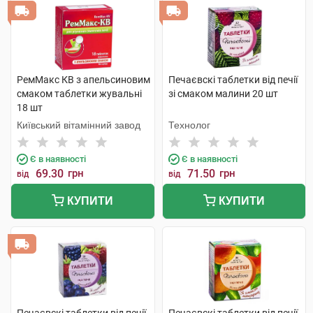
РемМакс КВ з апельсиновим
Печаєвскі таблетки від печії
смаком таблетки жувальні
зі смаком малини 20 шт
18 шт
Київський вітамінний завод
Технолог
Є в наявності
Є в наявності
69.30
грн
71.50
грн
від
від
КУПИТИ
КУПИТИ