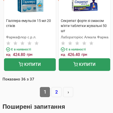
Гіаллера емульсія 15 мл 20
Секрепат форте зі смаком
стіків
м'яти таблетки жувальні 50
шт
Фармафлор с.р.л.
Лабораторіос Алкала Фарма
Є в наявності
Є в наявності
424.80
грн
426.40
грн
від
від
КУПИТИ
КУПИТИ
Показано
36
з
37
1
2
›
Поширені запитання