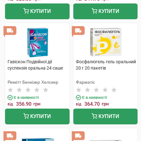
КУПИТИ
КУПИТИ
Гавіскон Подвійної дії
Фосфалюгель гель оральний
суспензія оральна 24 саше
20 г 20 пакетів
Реккітт Бенкізер Хелскер
Фарматіс
Є в наявності
Є в наявності
356.90
грн
364.70
грн
від
від
КУПИТИ
КУПИТИ