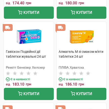
174.40
грн
180.00
грн
від
від
КУПИТИ
КУПИТИ
Гавіскон Подвійної дії
Алмагель М зі смаком м'яти
таблетки жувальні 24 шт
таблетки 24 шт
Реккітт Бенкізер Хелскер
ПЛІВА Хрватска
Є в наявності
Є в наявності
183.10
грн
186.10
грн
від
від
КУПИТИ
КУПИТИ