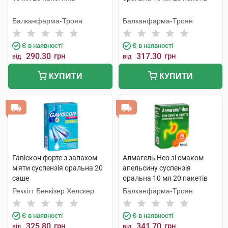
Балканфарма-Троян
Балканфарма-Троян
Є в наявності
Є в наявності
290.30
грн
317.30
грн
від
від
КУПИТИ
КУПИТИ
Гавіскон форте з запахом
Алмагель Нео зі смаком
м'яти суспензія оральна 20
апельсину суспензія
саше
оральна 10 мл 20 пакетів
Реккітт Бенкізер Хелскер
Балканфарма-Троян
Є в наявності
Є в наявності
325.80
грн
341.70
грн
від
від