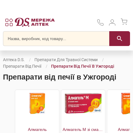
Аптека D.S.
Препарати Для Травної Системи
Препарати Від Печії
Препарати Від Печії В Ужгороді
Препарати від печії в Ужгороді
Алмагель
Алмагель M зі смаком вишні
Алмаге