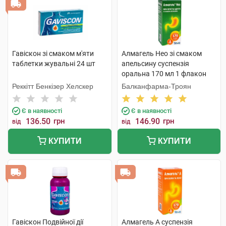
Гавіскон зі смаком м'яти
Алмагель Нео зі смаком
таблетки жувальні 24 шт
апельсину суспензія
оральна 170 мл 1 флакон
Реккітт Бенкізер Хелскер
Балканфарма-Троян
Є в наявності
Є в наявності
136.50
грн
146.90
грн
від
від
КУПИТИ
КУПИТИ
Гавіскон Подвійної дії
Алмагель А суспензія