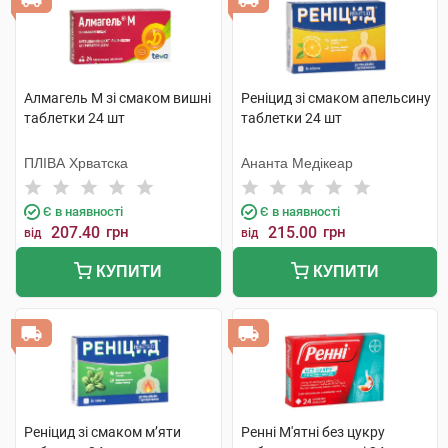
Алмагель M зі смаком вишні
Реніцид зі смаком апельсину
таблетки 24 шт
таблетки 24 шт
ПЛІВА Хрватска
Ананта Медікеар
Є в наявності
Є в наявності
207.40
грн
215.00
грн
від
від
КУПИТИ
КУПИТИ
Реніцид зі смаком м’яти
Ренні М'ятні без цукру