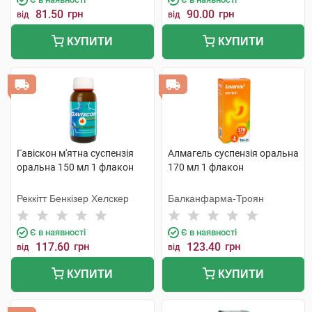
81.50
грн
90.00
грн
від
від
КУПИТИ
КУПИТИ
Гавіскон м'ятна суспензія
Алмагель суспензія оральна
оральна 150 мл 1 флакон
170 мл 1 флакон
Реккітт Бенкізер Хелскер
Балканфарма-Троян
Є в наявності
Є в наявності
117.60
грн
123.40
грн
від
від
КУПИТИ
КУПИТИ