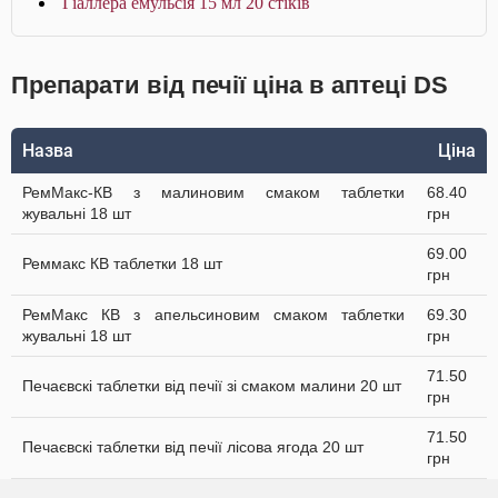
Гіаллера емульсія 15 мл 20 стіків
Препарати від печії ціна в аптеці DS
Назва
Ціна
РемМакс-КВ з малиновим смаком таблетки
68.40
жувальні 18 шт
грн
69.00
Реммакс КВ таблетки 18 шт
грн
РемМакс КВ з апельсиновим смаком таблетки
69.30
жувальні 18 шт
грн
71.50
Печаєвскі таблетки від печії зі смаком малини 20 шт
грн
71.50
Печаєвскі таблетки від печії лісова ягода 20 шт
грн