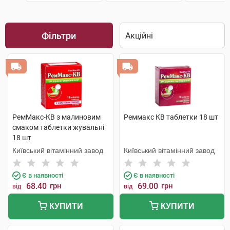
Фільтри
РемМакс-КВ з малиновим
Реммакс КВ таблетки 18 шт
смаком таблетки жувальні
18 шт
Київський вітамінний завод
Київський вітамінний завод
Є в наявності
Є в наявності
68.40
грн
69.00
грн
від
від
КУПИТИ
КУПИТИ