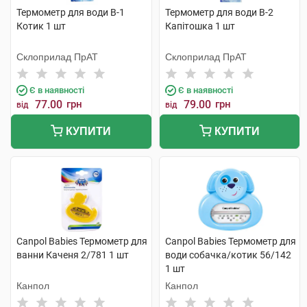
Термометр для води В-1
Термометр для води В-2
Котик 1 шт
Капітошка 1 шт
Склоприлад ПрАТ
Склоприлад ПрАТ
Є в наявності
Є в наявності
77.00
грн
79.00
грн
від
від
КУПИТИ
КУПИТИ
Canpol Babies Термометр для
Canpol Babies Термометр для
ванни Каченя 2/781 1 шт
води собачка/котик 56/142
1 шт
Канпол
Канпол