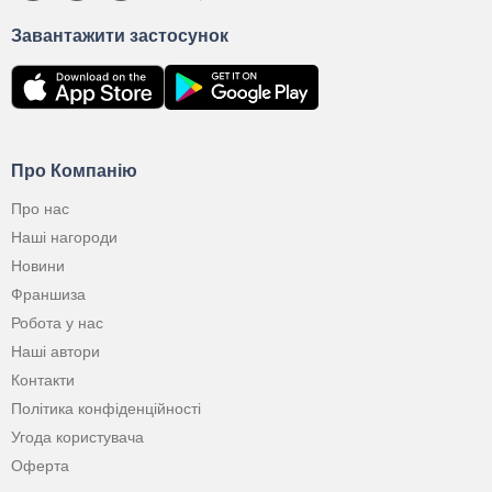
Завантажити застосунок
Про Компанію
Про нас
Наші нагороди
Новини
Франшиза
Робота у нас
Наші автори
Контакти
Політика конфіденційності
Угода користувача
Оферта