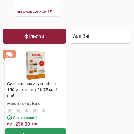
шампунь-пілінг 150 мл + паста 2% 75 мл
Фільтри
Сульсена шампунь-пілінг
150 мл + паста 2% 75 мл 1
набір
Амальгама Люкс
Є в наявності
236.00
грн
від