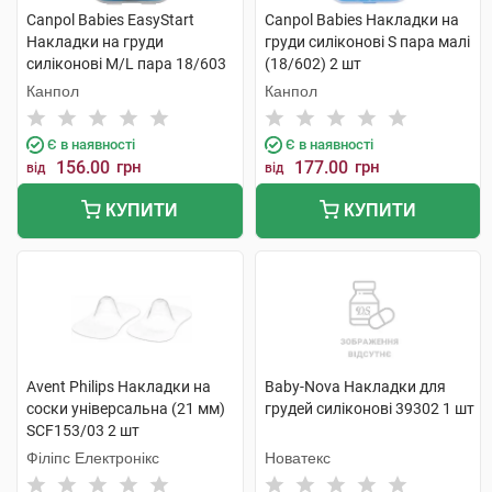
Canpol Babies EasyStart
Canpol Babies Накладки на
Накладки на груди
груди силіконові S пара малі
силіконові M/L пара 18/603
(18/602) 2 шт
2 шт
Канпол
Канпол
Є в наявності
Є в наявності
156.00
грн
177.00
грн
від
від
КУПИТИ
КУПИТИ
Avent Philips Накладки на
Baby-Nova Накладки для
соски універсальна (21 мм)
грудей силіконові 39302 1 шт
SCF153/03 2 шт
Філіпс Електронікс
Новатекс