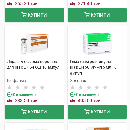
355.30
грн
371.40
грн
від
від
КУПИТИ
КУПИТИ
Лідаза Біофарма порошок
Гемаксам розчин для
для ін'єкцій 64 ОД 10 ампул
ін'єкцій 50 мг/мл 5 мл 10
ампул
Біофарма
Холопак
Є в наявності
Є в наявності
383.50
грн
405.00
грн
від
від
КУПИТИ
КУПИТИ