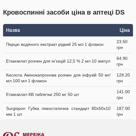
Кровоспинні засоби ціна в аптеці DS
Назва
Ціна
23.50
Перцю водяного екстракт рідкий 25 мл 1 флакон
грн
64.90
Етамзилат розчин для ін'єкцій 12,5 % 2 мл 10 ампул
грн
Кислота Амінокапронова розчин для інфузій 50 мг/
128.20
мл 100 мл 1 флакон
грн
141.00
Етамзилат-КВ таблетки 250 мг 50 шт
грн
Surgispon Губка гемостатична стандарт 80х50х10
187.00
мм 1 шт
грн