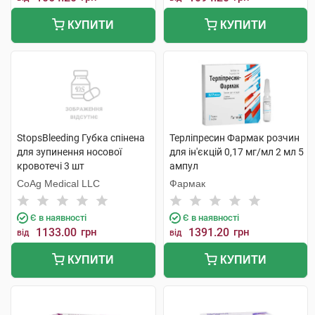
КУПИТИ
КУПИТИ
StopsBleeding Губка спінена
Терліпресин Фармак розчин
для зупинення носової
для ін'єкцій 0,17 мг/мл 2 мл 5
кровотечі 3 шт
ампул
CoAg Medical LLC
Фармак
Є в наявності
Є в наявності
1133.00
грн
1391.20
грн
від
від
КУПИТИ
КУПИТИ