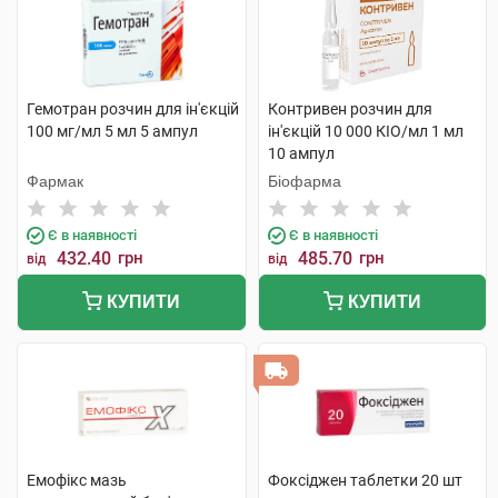
Гемотран розчин для ін'єкцій
Контривен розчин для
100 мг/мл 5 мл 5 ампул
ін'єкцій 10 000 КІО/мл 1 мл
10 ампул
Фармак
Біофарма
Є в наявності
Є в наявності
432.40
грн
485.70
грн
від
від
КУПИТИ
КУПИТИ
Емофікс мазь
Фоксіджен таблетки 20 шт