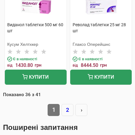
Виданол таблетки 500 мг 60
Револад таблетки 25 мг 28
шт
шт
Кусум Хелтхкер
Глаксо Оперейшнс
Є в наявності
Є в наявності
1430.80
грн
8444.50
грн
від
від
КУПИТИ
КУПИТИ
Показано
36
з
41
1
2
›
Поширені запитання