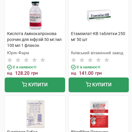
Кислота Амінокапронова
Етамзилат-КВ таблетки 250
розчин для інфузій 50 мг/мл
мг 50 шт
100 мл 1 флакон
Юрія-Фарм
Київський вітамінний завод
Є в наявності
Є в наявності
128.20
грн
141.00
грн
від
від
КУПИТИ
КУПИТИ