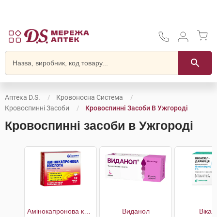
Аптека D.S.
Кровоносна Система
Кровоспинні Засоби
Кровоспинні Засоби В Ужгороді
Кровоспинні засоби в Ужгороді
Амінокапронова кислота
Виданол
Вікас