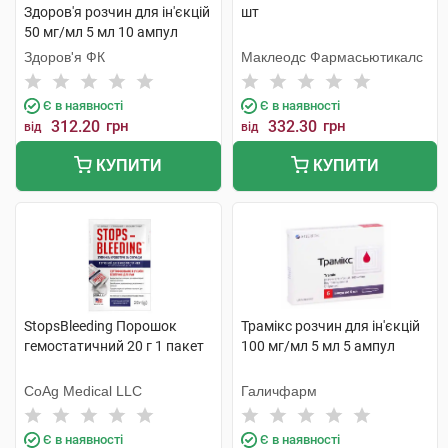
Здоров'я розчин для ін'єкцій
шт
50 мг/мл 5 мл 10 ампул
Здоров'я ФК
Маклеодс Фармасьютикалс
Є в наявності
Є в наявності
312.20
грн
332.30
грн
від
від
КУПИТИ
КУПИТИ
StopsBleeding Порошок
Трамікс розчин для ін'єкцій
гемостатичний 20 г 1 пакет
100 мг/мл 5 мл 5 ампул
CoAg Medical LLC
Галичфарм
Є в наявності
Є в наявності