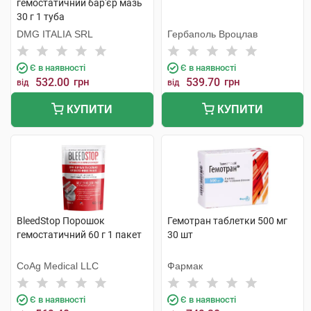
гемостатичний бар'єр мазь
30 г 1 туба
DMG ITALIA SRL
Гербаполь Вроцлав
Є в наявності
Є в наявності
532.00
грн
539.70
грн
від
від
КУПИТИ
КУПИТИ
BleedStop Порошок
Гемотран таблетки 500 мг
гемостатичний 60 г 1 пакет
30 шт
CoAg Medical LLC
Фармак
Є в наявності
Є в наявності