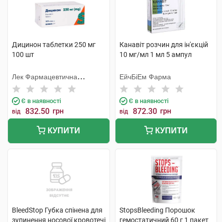
Дицинон таблетки 250 мг
Канавіт розчин для ін'єкцій
100 шт
10 мг/мл 1 мл 5 ампул
Лек Фармацевтична
ЕйчБіЕм Фарма
компанія
Є в наявності
Є в наявності
832.50
грн
872.30
грн
від
від
КУПИТИ
КУПИТИ
BleedStop Губка спінена для
StopsBleeding Порошок
зупинення носової кровотечі
гемостатичний 60 г 1 пакет