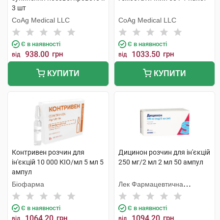
3 шт
CoAg Medical LLC
CoAg Medical LLC
Є в наявності
Є в наявності
938.00
грн
1033.50
грн
від
від
КУПИТИ
КУПИТИ
Контривен розчин для
Дицинон розчин для ін'єкцій
ін'єкцій 10 000 КІО/мл 5 мл 5
250 мг/2 мл 2 мл 50 ампул
ампул
Біофарма
Лек Фармацевтична
компанія
Є в наявності
Є в наявності
1064.20
грн
1094.20
грн
від
від