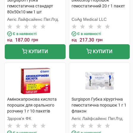
Surgispon Губка
BleedStop Порошок
гемостатична стандарт
гемостатичний 20 г 1 пакет
80х50х10 мм 1 шт
Аегіс Лайфсайенс Пвт.Лтд.
CoAg Medical LLC
Є в наявності
Є в наявності
187.00
грн
217.30
грн
від
від
КУПИТИ
КУПИТИ
Амінокапронова кислота
Surgispon Губка хірургічна
порошок для орального
гемостатична порошок 1 г 1
розчину 1 г 10 пакетів
флакон
Здоров'я ФК
Аегіс Лайфсайенс Пвт.Лтд.
Є в наявності
Є в наявності