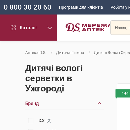
0 800 30 20 60
Програми для клієнтів
Робота у 
Каталог
Аптека D.S.
Дитяча Гігієна
Дитячі Вологі Сер
Дитячі вологі
серветки в
Ужгороді
1+1
Бренд
D.S.
(2)