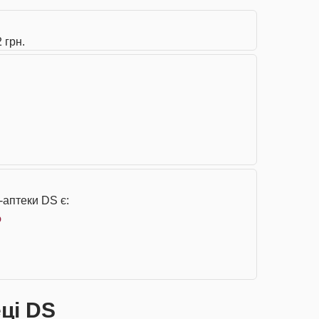
 грн.
-аптеки DS є:
р
еці DS