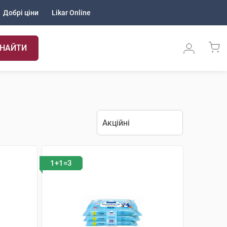
Добрі ціни
Likar Online
НАЙТИ
1+1=3