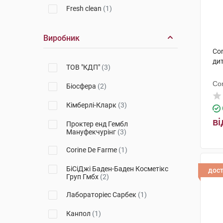
Fresh clean
(1)
Виробник
Cor
дит
ТОВ "КДП"
(3)
Co
Біосфера
(2)
Кімберлі-Кларк
(3)
ві
Проктер енд Гембл
Мануфекчурінг
(3)
Corine De Farme
(1)
БіСіДжі Баден-Баден Косметікс
дос
Груп Гмбх
(2)
Лабораторіес Сарбек
(1)
Канпол
(1)