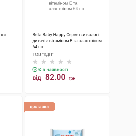
тки
Bella Baby Happy Серветки вологі
дитячі з вітаміном Е та алантоїном
64 шт
ТОВ "КДП"
Є в наявності
82.00
від
грн
КУПИТИ
доставка