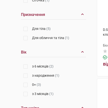
Сіточка
(1)
Призначення
Для тіла
(5)
D.S
кл
Для обличчя та тіла
(1)
Бі
Вік
ві
з 6 місяців
(2)
з народження
(1)
0+
(3)
з 3 місяців
(1)