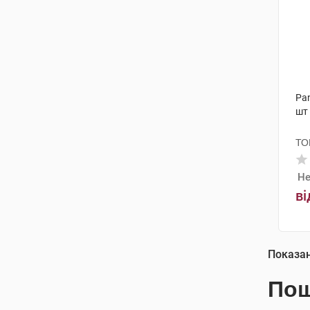
Pan
шт
ТО
Не
ві
Показа
Пош