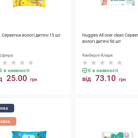
. Серветки вологі дитячі 15 шт
Huggies All over clean Серве
вологі дитячі 56 шт
осфера
Кімберлі-Кларк
Є в наявності
Є в наявності
25.00
73.10
д
від
грн
грн
КУПИТИ
КУПИТИ
инка
тавка