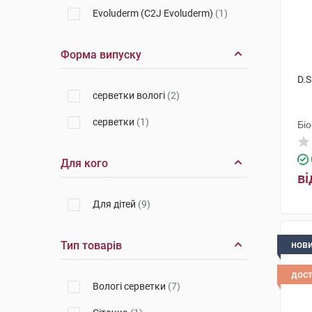
Evoluderm (C2J Evoluderm)
(1)
Форма випуску
D.S
серветки вологі
(2)
серветки
(1)
Бі
Для кого
ві
Для дітей
(9)
Тип товарів
нов
дос
Вологі серветки
(7)