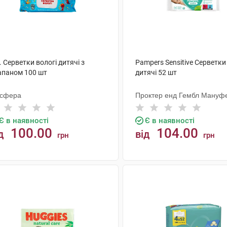
. Серветки вологі дитячі з
Pampers Sensitive Серветки
апаном 100 шт
дитячі 52 шт
осфера
Проктер енд Гембл Мануфе
Є в наявності
Є в наявності
100.00
104.00
д
від
грн
грн
КУПИТИ
КУПИТИ