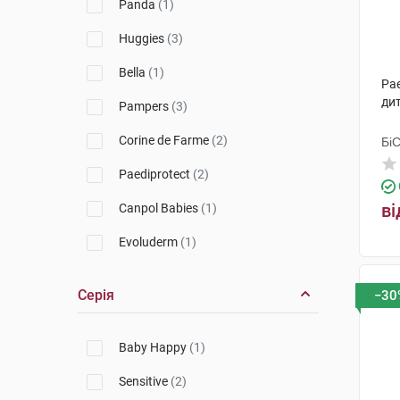
Panda
(1)
Huggies
(3)
Bella
(1)
Pae
дит
Pampers
(3)
Corine de Farme
(2)
Бі
Гр
Paediprotect
(2)
ві
Canpol Babies
(1)
Evoluderm
(1)
Серія
−30
Baby Happy
(1)
Sensitive
(2)