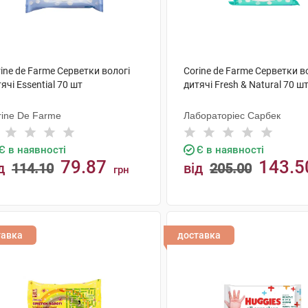
ine de Farme Серветки вологі
Corine de Farme Серветки в
ячі Essential 70 шт
дитячі Fresh & Natural 70 ш
rine De Farme
Лабораторіес Сарбек
Є в наявності
Є в наявності
79.87
143.5
д
114.10
від
205.00
грн
КУПИТИ
КУПИТИ
тавка
доставка