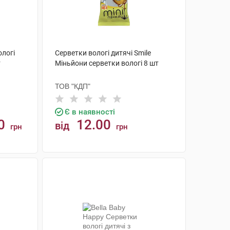
ологі
Серветки вологі дитячі Smile
т
Міньйони серветки вологі 8 шт
ТОВ "КДП"
Є в наявності
0
12.00
від
грн
грн
КУПИТИ