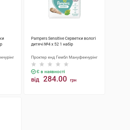
тки
Pampers Sensitive Серветки вологі
ір
дитячі №4 х 52 1 набір
кчурінг
Проктер енд Гембл Мануфекчурінг
Є в наявності
284.00
від
грн
КУПИТИ