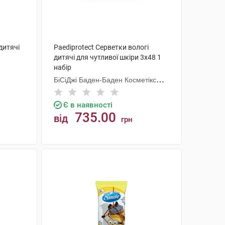
дитячі
Paediprotect Серветки вологі
дитячі для чутливої шкіри 3х48 1
набір
БіСіДжі Баден-Баден Косметікс
Груп Гмбх
Є в наявності
735.00
від
грн
КУПИТИ