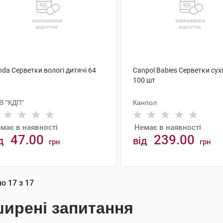
da Серветки вологі дитячі 64
Canpol Babies Серветки сух
100 шт
В "КДП"
Канпол
має в наявності
Немає в наявності
47.00
239.00
д
від
грн
грн
АНАЛОГИ
АНАЛОГИ
но
17
з
17
ирені запитання