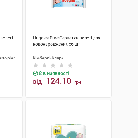
 вологі
Huggies Pure Серветки вологі для
новонароджених 56 шт
кчурінг
Кімберлі-Кларк
Є в наявності
124.10
від
грн
КУПИТИ