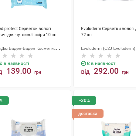
diprotect Серветки вологі
Evoluderm Серветки вологі 
ячі для чутливої шкіри 10 шт
72 шт
СіДжі Баден-Баден Косметікс
Evoluderm (C2J Evoluderm)
уп Гмбх
Є в наявності
Є в наявності
139.00
292.00
д
від
грн
грн
КУПИТИ
КУПИТИ
%
−30%
доставка