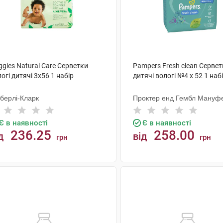
gies Natural Care Серветки
Pampers Fresh clean Cерве
огі дитячі 3х56 1 набір
дитячі вологі №4 х 52 1 наб
мберлі-Кларк
Проктер енд Гембл Мануфе
Є в наявності
Є в наявності
236.25
258.00
д
від
грн
грн
КУПИТИ
КУПИТИ