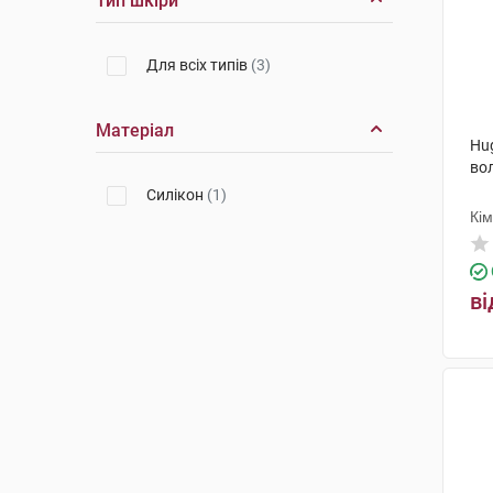
Тип шкіри
Для всіх типів
(3)
Матеріал
Hug
вол
Cилікон
(1)
Кі
ві