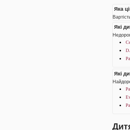
Яка ці
Вартість
Які д
Недорог
Се
D.
Pa
Які д
Найдоро
Pa
Ev
Pa
Дитя