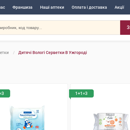
нас
Франшиза
Наші аптеки
Оплата і доставка
Акції
З
ветки
Дитячі Вологі Серветки В Ужгороді
=3
1+1=3