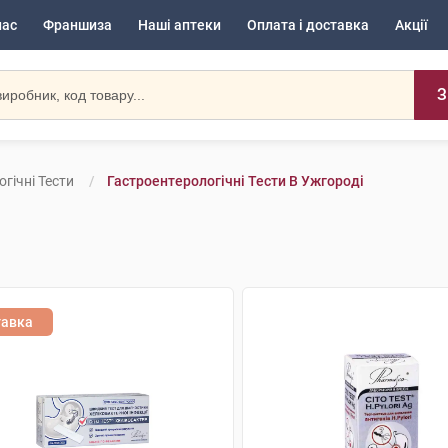
нас
Франшиза
Наші аптеки
Оплата і доставка
Акції
З
гічні Тести
Гастроентерологічні Тести В Ужгороді
тавка