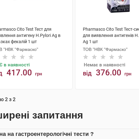
rmasco Cito Test Тест для
Pharmasco Cito Test Тест-с
влення антигену Н.Pylori Ag в
для виявлення антигенів Н.
зках фекалій 1 шт
Ag 1 шт
В "НВК "Фармаско"
ТОВ "НВК "Фармаско"
Є в наявності
Немає в наявності
417.00
376.00
д
від
грн
грн
АНАЛОГИ
КУПИТИ
но
2
з
2
ирені запитання
на на гастроентерологічні тести ?