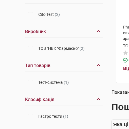
Cito Test
(2)
Pha
Виробник
вия
зра
ТО
ТОВ "НВК "Фармаско"
(2)
Тип товарів
ві
Тест-система
(1)
Показа
Класифікація
Пош
Гастро тести
(1)
Яка ці