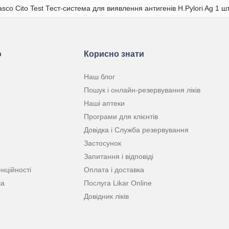
sco Cito Test Тест-система для виявлення антигенів Н.Pylori Ag 1 ш
ю
Корисно знати
Наш блог
Пошук і онлайн-резервування ліків
Наші аптеки
Програми для клієнтів
Довідка і Служба резервування
Застосунок
Запитання і відповіді
нційності
Оплата і доставка
ча
Послуга Likar Online
Довідник ліків