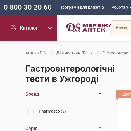
0 800 30 20 60
Програми для клієнтів
Робота у 
Каталог
Аптека D.S.
Діагностичні Тести
Гастроентероло
Гастроентерологічні
тести в Ужгороді
Бренд
дос
Pharmasco
(2)
Серія