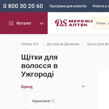
0 800 30 20 60
Програми для клієнтів
Робота у 
Каталог
Аптека D.S.
Догляд За Дитиною
Щітки Для В
Щітки для
волосся в
Ужгороді
Бренд
Курносики
(1)