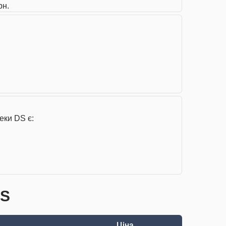
рн.
еки DS є:
DS
Ціна