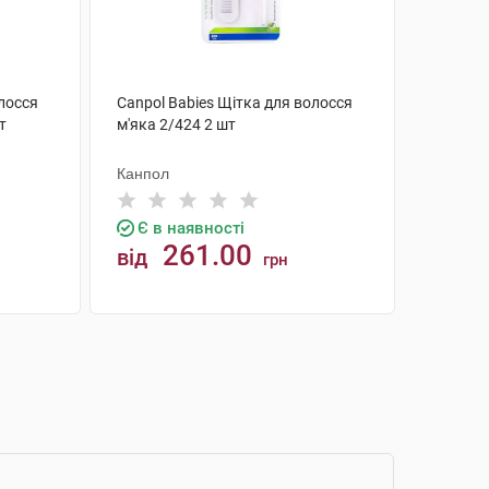
олосся
Canpol Babies Щітка для волосся
т
м'яка 2/424 2 шт
Канпол
Є в наявності
261.00
від
грн
КУПИТИ