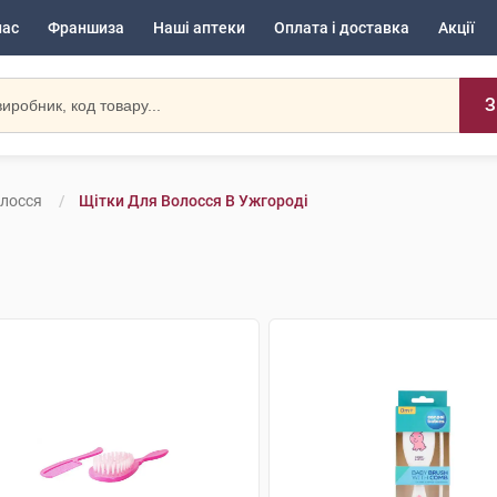
нас
Франшиза
Наші аптеки
Оплата і доставка
Акції
З
олосся
Щітки Для Волосся В Ужгороді