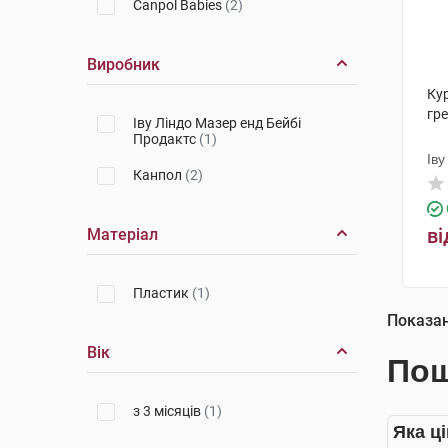
Canpol Babies
(2)
Виробник
Ку
гре
Іву Ліндо Мазер енд Бейбі
Продактс
(1)
Іву
Канпол
(2)
Пр
ві
Матеріал
Пластик
(1)
Показа
Вік
Пош
з 3 місяців
(1)
Яка ц