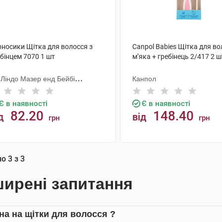
рносики Щітка для волосся з
Canpol Babies Щітка для в
бінцем 7070 1 шт
м’яка + гребінець 2/417 2 ш
 Ліндо Мазер енд Бейбі
Канпол
одактс
Є в наявності
Є в наявності
82.20
148.40
д
від
грн
грн
КУПИТИ
КУПИТИ
но
3
з
3
ирені запитання
іна на щітки для волосся ?