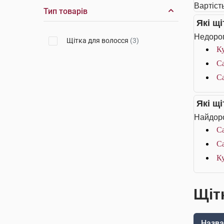
Вартіст
Тип товарів
Які щ
Недорог
Щітка для волосся
(3)
Ку
Ca
Ca
Які щ
Найдоро
Ca
Ca
Ку
Щіт
Назва