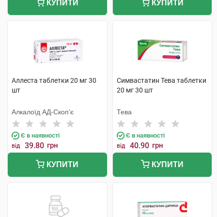
КУПИТИ
КУПИТИ
Аллеста таблетки 20 мг 30
Симвастатин Тева таблетки
шт
20 мг 30 шт
Алкалоїд АД-Скоп'є
Тева
Є в наявності
Є в наявності
39.80
грн
40.90
грн
від
від
КУПИТИ
КУПИТИ