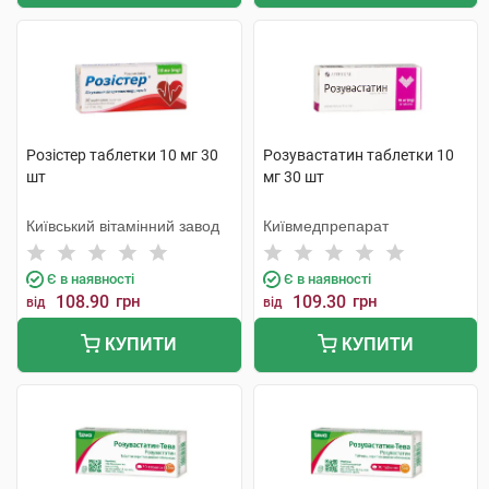
Розістер таблетки 10 мг 30
Розувастатин таблетки 10
шт
мг 30 шт
Київський вітамінний завод
Київмедпрепарат
Є в наявності
Є в наявності
108.90
грн
109.30
грн
від
від
КУПИТИ
КУПИТИ