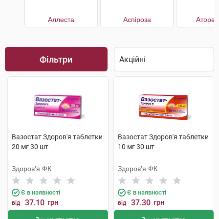
Аллеста
Аспіроза
Аторва
Фільтри
Вазостат Здоров'я таблетки
Вазостат Здоров'я таблетки
20 мг 30 шт
10 мг 30 шт
Здоров'я ФК
Здоров'я ФК
Є в наявності
Є в наявності
37.10
грн
37.30
грн
від
від