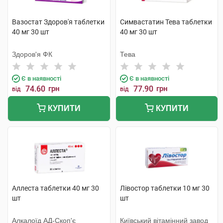
Вазостат Здоров'я таблетки
Симвастатин Тева таблетки
40 мг 30 шт
40 мг 30 шт
Здоров'я ФК
Тева
Є в наявності
Є в наявності
74.60
грн
77.90
грн
від
від
КУПИТИ
КУПИТИ
Аллеста таблетки 40 мг 30
Лівостор таблетки 10 мг 30
шт
шт
Алкалоїд АД-Скоп'є
Київський вітамінний завод