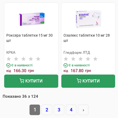
Роксера таблетки 15 мг 30
Озалекс таблетки 10 мг 28
шт
шт
КРКА
Гледфарм ЛТД
Є в наявності
Є в наявності
166.30
грн
167.80
грн
від
від
КУПИТИ
КУПИТИ
Показано
36
з
124
1
2
3
4
›