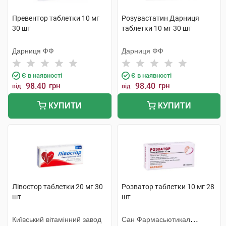
Превентор таблетки 10 мг
Розувастатин Дарниця
30 шт
таблетки 10 мг 30 шт
Дарниця ФФ
Дарниця ФФ
Є в наявності
Є в наявності
98.40
грн
98.40
грн
від
від
КУПИТИ
КУПИТИ
Лівостор таблетки 20 мг 30
Розватор таблетки 10 мг 28
шт
шт
Київський вітамінний завод
Сан Фармасьютикал