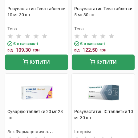
Розувастатин Тева таблетки
Розувастатин Тева таблетки
10 мг 30 шт
5 мг 30 шт
Тева
Тева
Є в наявності
Є в наявності
109.30
грн
122.50
грн
від
від
КУПИТИ
КУПИТИ
Сувардіо таблетки 20 мг 28
Розувастатин ІС таблетки 10
шт
мг 30 шт
Лек Фармацевтична
Інтерхім
компанія