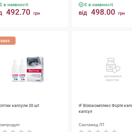
Є в наявності
Є в наявності
492.70
498.00
д
від
грн
грн
КУПИТИ
КУПИТИ
тавка
топтик капсули 30 шт
IF Візіокомплекс Форте кап
капсул
рмпродукт
Сантамед ЛТ