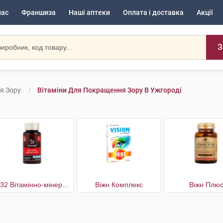
нас
Франшиза
Наші аптеки
Оплата і доставка
Акції
З
я Зору
Вітаміни Для Покращення Зору В Ужгороді
№32 Вітамінно-мінеральний комплекс Підтримка здоров'я очей
Віжн Комплекс
Віжн Плю