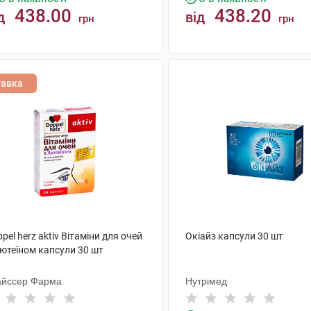
438.00
438.20
д
від
грн
грн
КУПИТИ
КУПИТИ
тавка
pel herz aktiv Вітаміни для очей
Окіайз капсули 30 шт
Лютеїном капсули 30 шт
айссер Фарма
Нутрімед