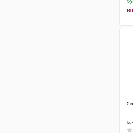
ві
Ок
Кур