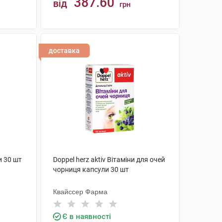
387.60
від
грн
КУПИТИ
доставка
и 30 шт
Doppel herz aktiv Вітаміни для очей
чорниця капсули 30 шт
Квайссер Фарма
Є в наявності