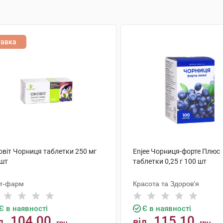
тавка
овіт Чорниця таблетки 250 мг
Enjee Чорниця-форте Плюс
 шт
таблетки 0,25 г 100 шт
іт-фарм
Красота та Здоров'я
Є в наявності
Є в наявності
104.00
115.10
д
від