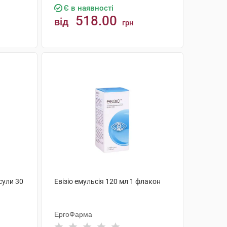
Є в наявності
518.00
від
грн
КУПИТИ
сули 30
Евізіо емульсія 120 мл 1 флакон
ЕргоФарма