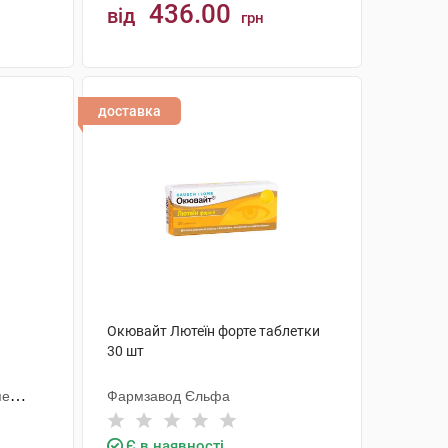
436.00
від
грн
КУПИТИ
доставка
Окювайт Лютеїн форте таблетки
30 шт
пе
Фармзавод Єльфа
Є в наявності