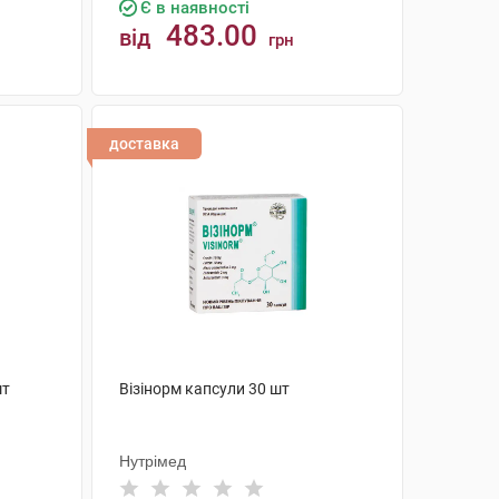
Є в наявності
483.00
від
грн
КУПИТИ
доставка
шт
Візінорм капсули 30 шт
Нутрімед