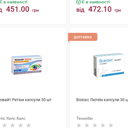
Є в наявності
Є в наявності
451.00
472.10
д
від
грн
грн
КУПИТИ
КУПИТИ
доставка
ювайт Ретіна капсули 30 шт
Візіокс Лютеїн капсули 30 
тіс Хелс Капс
Технобіо