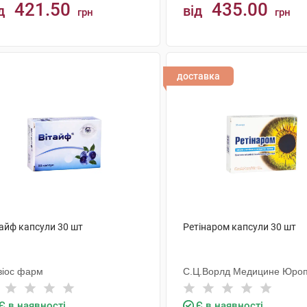
421.50
435.00
д
від
грн
грн
КУПИТИ
КУПИТИ
доставка
тайф капсули 30 шт
Ретінаром капсули 30 шт
віос фарм
С.Ц.Ворлд Медицине Юро
С.Р.Л.
Є в наявності
Є в наявності