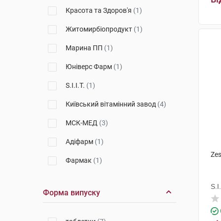
Красота та Здоров'я
(1)
Житомирбіопродукт
(1)
Марина ПП
(1)
Юніверс Фарм
(1)
S.I.I.T.
(1)
Київський вітамінний завод
(4)
МСК-МЕД
(3)
Адіфарм
(1)
Ze
Фармак
(1)
Квайссер Фарма
(2)
S.I.
Форма випуску
Бовіос фарм
(1)
С.Ц.Ворлд Медицине Юропе