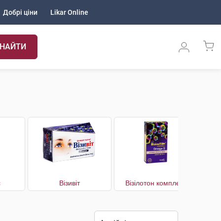
Добрі ціни
Likar Online
НАЙТИ
с
Візивіт
Візілотон комплекс