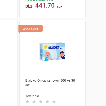
441.70
від
грн
КУПИТИ
доставка
Візіокс Юніор капсули 500 мг 30
шт
Технобіо