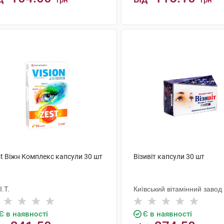
грн
грн
КУПИТИ
КУПИТИ
st Віжн Комплекс капсули 30 шт
Візивіт капсули 30 шт
I.T.
Київський вітамінний завод
Є в наявності
Є в наявності