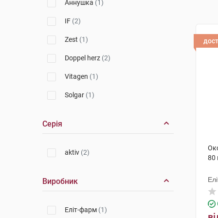
Аннушка
(1)
IF
(2)
Zest
(1)
дос
Doppel herz
(2)
Vitagen
(1)
Solgar
(1)
Серія
Ок
aktiv
(2)
80
Ел
Виробник
Еліт-фарм
(1)
ві