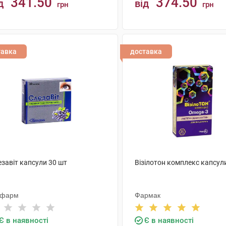
341.50
374.50
д
від
грн
грн
КУПИТИ
КУПИТИ
тавка
доставка
завіт капсули 30 шт
Візілотон комплекс капсул
іфарм
Фармак
Є в наявності
Є в наявності